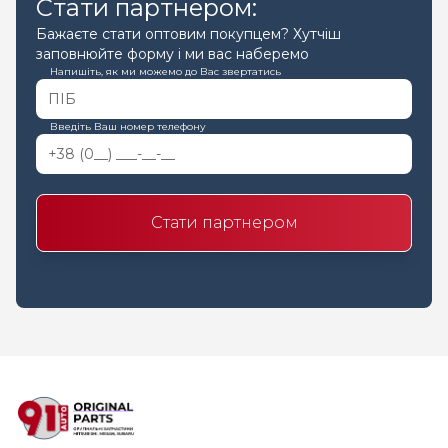
Стати партнером:
Бажаєте стати оптовим покупцем? Хутчіш
заповнюйте форму і ми вас наберемо
Напишіть, як ми можемо до Вас звертатись
Введіть Ваш номер телефону
Стати партнером