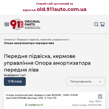
Старий сайт доступний за
old.911auto.com.ua
адресою
Головна
Передня підвіска, кермове управління
Опора амортизатора передня ліва
Передня підвіска, кермове
управління Опора амортизатора
передня ліва
Знайдено
1
шт.
Фільтр
Опора амортизатора передня ліва NISSAN - 54321-JG01B
(зам.54321JD00B) Qashqai J10E, X-Trail T31
Код: 13624
В наявності
Партномер: 54321JG01B