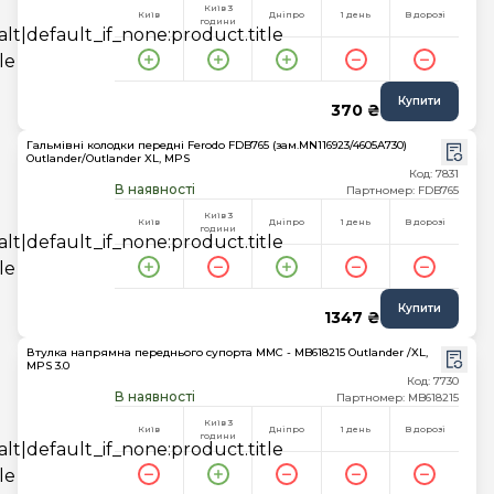
Київ 3
Київ
Дніпро
1 день
В дорозі
години
Купити
370 ₴
Гальмівні колодки передні Ferodo FDB765 (зам.MN116923/4605A730)
Outlander/Outlander XL, MPS
Код: 7831
В наявності
Партномер: FDB765
Київ 3
Київ
Дніпро
1 день
В дорозі
години
Купити
1347 ₴
Втулка напрямна переднього супорта MMC - MB618215 Outlander /XL,
MPS 3.0
Код: 7730
В наявності
Партномер: MB618215
Київ 3
Київ
Дніпро
1 день
В дорозі
години