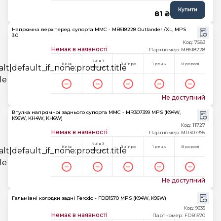
Купити
81 ₴
Напрямна верх.перед. супорта MMC - MB618228 Outlander /XL, MPS
3.0
Код: 7583
Немає в наявності
Партномер: MB618228
Київ 3
Київ
Дніпро
1 день
В дорозі
години
Не доступний
Втулка напрямної заднього супорта MMC - MR307399 MPS (K94W,
K96W, KH4W, KH6W)
Код: 11727
Немає в наявності
Партномер: MR307399
Київ 3
Київ
Дніпро
1 день
В дорозі
години
Не доступний
Гальмівні колодки задні Ferodo - FDB1570 MPS (K94W, K96W)
Код: 9635
Немає в наявності
Партномер: FDB1570