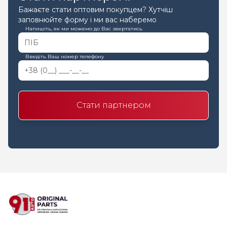
Бажаєте стати оптовим покупцем? Хутчіш
заповнюйте форму і ми вас наберемо
Напишіть, як ми можемо до Вас звертатись
Введіть Ваш номер телефону
Стати партнером