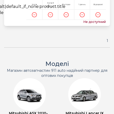
Київ 3
Київ
Дніпро
1 день
В дорозі
години
Не доступний
1
Моделі
Магазин автозапчастин 911 auto надійний партнер для
оптових покупців
Mitsubishi ASX 2010-...
Mitsubishi Lancer IX