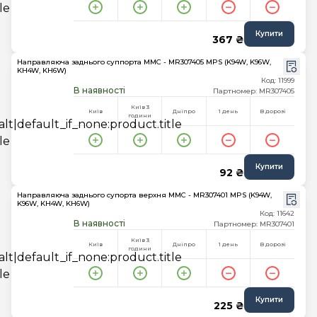
Купити
367 ₴
Направляюча заднього суппорта MMC - MR307405 MPS (K94W, K96W,
KH4W, KH6W)
Код: 11999
В наявності
Партномер: MR307405
Київ 3
Київ
Дніпро
1 день
В дорозі
години
Купити
92 ₴
Направляюча заднього супорта верхня MMC - MR307401 MPS (K94W,
K96W, KH4W, KH6W)
Код: 11642
В наявності
Партномер: MR307401
Київ 3
Київ
Дніпро
1 день
В дорозі
години
Купити
225 ₴