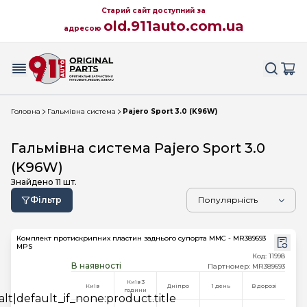
Старий сайт доступний за
old.911auto.com.ua
адресою
Головна
Гальмівна система
Pajero Sport 3.0 (K96W)
Гальмівна система Pajero Sport 3.0
(K96W)
Знайдено
11
шт.
Фільтр
Комплект протискрипних пластин заднього супорта MMC - MR389693
MPS
Код: 11998
В наявності
Партномер: MR389693
Київ 3
Київ
Дніпро
1 день
В дорозі
години