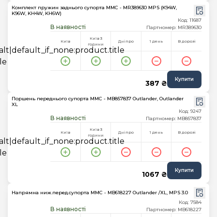
Комплект пружин заднього супорта MMC - MR389630 MPS (K94W,
K96W, KH4W, KH6W)
Код: 11687
В наявності
Партномер: MR389630
Київ 3
Київ
Дніпро
1 день
В дорозі
години
Купити
387 ₴
Поршень переднього супорта MMC - MB857837 Outlander, Outlander
XL
Код: 9247
В наявності
Партномер: MB857837
Київ 3
Київ
Дніпро
1 день
В дорозі
години
Купити
1067 ₴
Напрямна ниж.перед.супорта MMC - MB618227 Outlander /XL, MPS 3.0
Код: 7584
В наявності
Партномер: MB618227