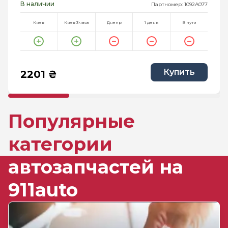
В наличии
Партномер: 1092A077
Киев
Киев 3 часа
Днепр
1 день
В пути
Купить
2201 ₴
Популярные
категории
автозапчастей на
911auto