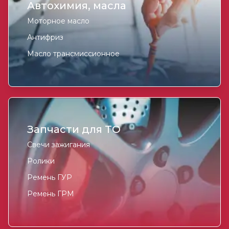
Автохимия, масла
Моторное масло
Антифриз
Масло трансмиссионное
Запчасти для ТО
Свечи зажигания
Ролики
Ремень ГУР
Ремень ГРМ