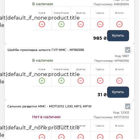
В наличии
Партномер: MB430694
Киев
Киев 3 часа
Днепр
1 день
В пути
Купить
985 ₴
Шайба-прокладка шланга ГУР MMC - MF660066
Код: 9387
В наличии
Партномер: MF660066
Киев
Киев 3 часа
Днепр
1 день
В пути
Купить
31 ₴
Сальник раздатки MMC - MD712012 L200, MPS, MPW
Код: 12003
Нет в наличии
Партномер: MD712012
Киев
Киев 3 часа
Днепр
1 день
В пути