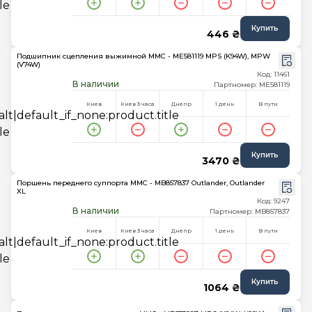
Купить
446 ₴
Подшипник сцепления выжимной MMC - ME581119 MPS (K94W), MPW
(V74W)
Код: 11461
В наличии
Партномер: ME581119
Киев
Киев 3 часа
Днепр
1 день
В пути
Купить
3470 ₴
Поршень переднего суппорта MMC - MB857837 Outlander, Outlander
XL
Код: 9247
В наличии
Партномер: MB857837
Киев
Киев 3 часа
Днепр
1 день
В пути
Купить
1064 ₴