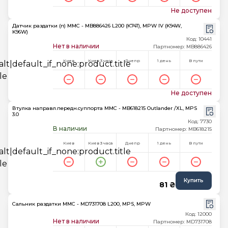
Не доступен
Датчик раздатки (п) MMC - MB886426 L200 (K74T), MPW IV (K94W,
K96W)
Код: 10441
Нет в наличии
Партномер: MB886426
Киев
Киев 3 часа
Днепр
1 день
В пути
Не доступен
Втулка направл.передн.суппорта MMC - MB618215 Outlander /XL, MPS
3.0
Код: 7730
В наличии
Партномер: MB618215
Киев
Киев 3 часа
Днепр
1 день
В пути
Купить
81 ₴
Сальник раздатки MMC - MD731708 L200, MPS, MPW
Код: 12000
Нет в наличии
Партномер: MD731708