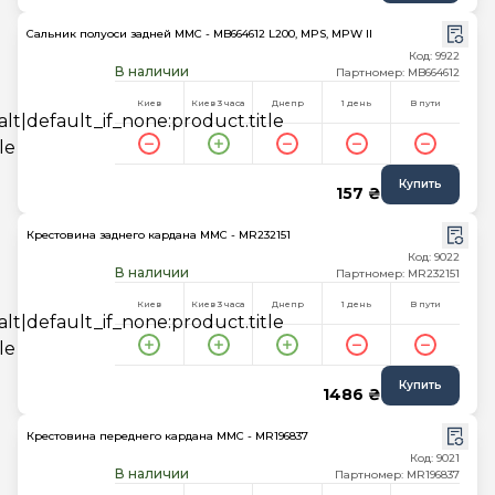
Сальник полуоси задней MMC - MB664612 L200, MPS, MPW II
Код: 9922
В наличии
Партномер: MB664612
Киев
Киев 3 часа
Днепр
1 день
В пути
Купить
157 ₴
Крестовина заднего кардана MMC - MR232151
Код: 9022
В наличии
Партномер: MR232151
Киев
Киев 3 часа
Днепр
1 день
В пути
Купить
1486 ₴
Крестовина переднего кардана MMC - MR196837
Код: 9021
В наличии
Партномер: MR196837