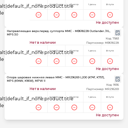
Киев
Киев 3 часа
Днепр
1 день
В пути
Не доступен
Направляющая верх.перед. суппорта MMC - MB618228 Outlander /XL,
MPS 3.0
Код: 7583
Нет в наличии
Партномер: MB618228
Киев
Киев 3 часа
Днепр
1 день
В пути
Не доступен
Опора шаровая нижняя левая MMC - MR296269 L200 (K74T, K75T),
MPS (K94W, K96W), MPW II
Код: 9936
Нет в наличии
Партномер: MR296269
Киев
Киев 3 часа
Днепр
1 день
В пути
Не доступен