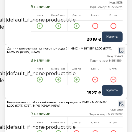
Код: 9938
В наличии
Партномер: MR296274
Киев
Киев 3 часа
Днепр
1 день
В пути
Купить
2018 ₴
Датчик включения полного привода (п) MMC - MB811554 L200 (K74T),
MPW IV (K94W, K96W)
Код: 10440
В наличии
Партномер: MB811554
Киев
Киев 3 часа
Днепр
1 день
В пути
Купить
1527 ₴
Ремкомплект стойки стабилизатора переднего MMC - MR296507
L200 (K74T, K75T), MPS (K94W, K96W)
Код: 9939
В наличии
Партномер: MR296507
Киев
Киев 3 часа
Днепр
1 день
В пути