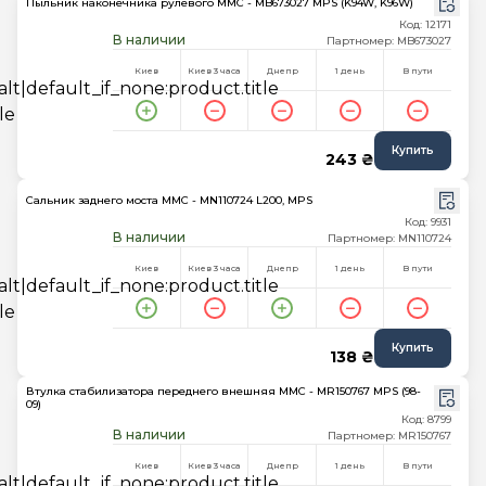
Пыльник наконечника рулевого MMC - MB673027 MPS (K94W, K96W)
Код: 12171
В наличии
Партномер: MB673027
Киев
Киев 3 часа
Днепр
1 день
В пути
Купить
243 ₴
Сальник заднего моста MMC - MN110724 L200, MPS
Код: 9931
В наличии
Партномер: MN110724
Киев
Киев 3 часа
Днепр
1 день
В пути
Купить
138 ₴
Втулка стабилизатора переднего внешняя MMC - MR150767 MPS (98-
09)
Код: 8799
В наличии
Партномер: MR150767
Киев
Киев 3 часа
Днепр
1 день
В пути