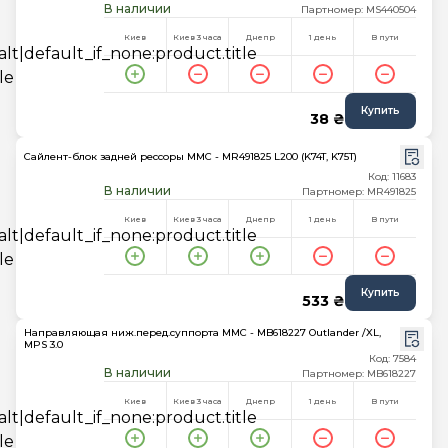
В наличии
Партномер: MS440504
Киев
Киев 3 часа
Днепр
1 день
В пути
Купить
38 ₴
Сайлент-блок задней рессоры MMC - MR491825 L200 (K74T, K75T)
Код: 11683
В наличии
Партномер: MR491825
Киев
Киев 3 часа
Днепр
1 день
В пути
Купить
533 ₴
Направляющая ниж.перед.суппорта MMC - MB618227 Outlander /XL,
MPS 3.0
Код: 7584
В наличии
Партномер: MB618227
Киев
Киев 3 часа
Днепр
1 день
В пути