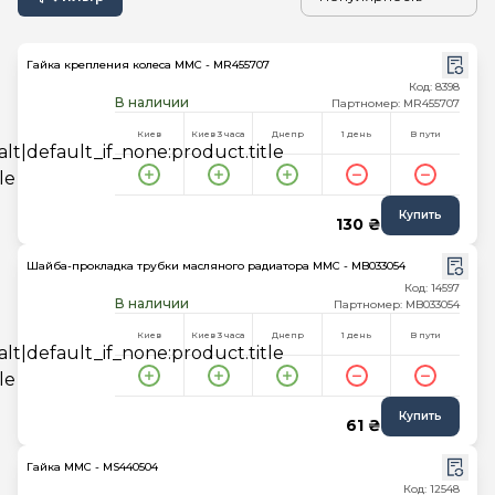
Гайка крепления колеса MMC - MR455707
Код: 8398
В наличии
Партномер: MR455707
Киев
Киев 3 часа
Днепр
1 день
В пути
Купить
130 ₴
Шайба-прокладка трубки масляного радиатора MMC - MB033054
Код: 14597
В наличии
Партномер: MB033054
Киев
Киев 3 часа
Днепр
1 день
В пути
Купить
61 ₴
Гайка MMC - MS440504
Код: 12548