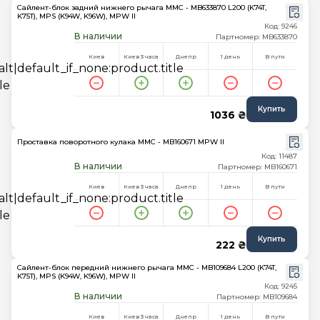
Сайлент-блок задний нижнего рычага MMC - MB633870 L200 (K74T,
K75T), MPS (K94W, K96W), MPW II
Код: 9246
В наличии
Партномер: MB633870
Киев
Киев 3 часа
Днепр
1 день
В пути
Купить
1036 ₴
Проставка поворотного кулака MMC - MB160671 MPW II
Код: 11487
В наличии
Партномер: MB160671
Киев
Киев 3 часа
Днепр
1 день
В пути
Купить
222 ₴
Сайлент-блок передний нижнего рычага MMC - MB109684 L200 (K74T,
K75T), MPS (K94W, K96W), MPW II
Код: 9245
В наличии
Партномер: MB109684
Киев
Киев 3 часа
Днепр
1 день
В пути