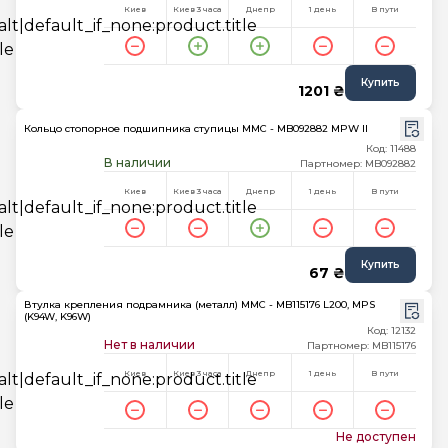
Киев
Киев 3 часа
Днепр
1 день
В пути
Купить
1201 ₴
Кольцо стопорное подшипника ступицы MMC - MB092882 MPW II
Код: 11488
В наличии
Партномер: MB092882
Киев
Киев 3 часа
Днепр
1 день
В пути
Купить
67 ₴
Втулка крепления подрамника (металл) MMC - MB115176 L200, MPS
(K94W, K96W)
Код: 12132
Нет в наличии
Партномер: MB115176
Киев
Киев 3 часа
Днепр
1 день
В пути
Не доступен