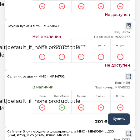
Не доступен
Втулка кулисы MMC - MD701577
Код: 14224
Нет в наличии
Партномер: MD701577
Киев
Киев 3 часа
Днепр
1 день
В пути
Не доступен
Сальник раздатки MMC - MR145792
Код: 14591
В наличии
Партномер: MR145792
Киев
Киев 3 часа
Днепр
1 день
В пути
Купить
201 ₴
Сайлент-блок переднего дифференциала MMC - MB430694 L_200
(K74T, K75T), MPS (K96W, K94W), MPW II
Код: 10752