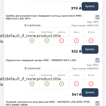
Купить
370 ₴
Шайбы регулировочные передней ступицы (комплект) MMC -
MB241229 L200, MPS
Код: 11974
В наличии
Партномер: MB241229
Киев
Киев 3 часа
Днепр
1 день
В пути
Купить
522 ₴
Подшипник передней цапфы MMC - MB160670 MPS, L200
Код: 10514
В наличии
Партномер: MB160670
Киев
Киев 3 часа
Днепр
1 день
В пути
Купить
341 ₴
Рулевой наконечник внутренний MMC - MR296274 L200 (K74T, K75T),
MPS (K94W, K96W)