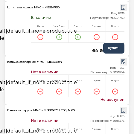
Шпилька колеса MMC - MB584750
Код: 8639
В наличии
Партномер: MB584750
Киев
Киев 3 часа
Днепр
1 день
В пути
Купить
64 ₴
Кольцо стопорное MMC - MB393884
Код: 11962
Нет в наличии
Партномер: MB393884
Киев
Киев 3 часа
Днепр
1 день
В пути
Не доступен
Пыльник шруса MMC - MB886676 L200, MPS
Код: 12178
Нет в наличии
Партномер: MB886676
Киев
Киев 3 часа
Днепр
1 день
В пути