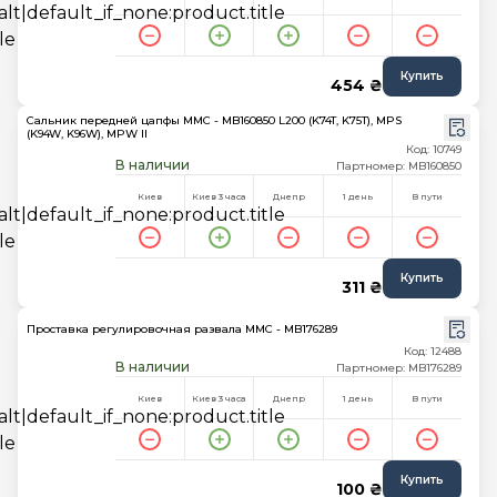
Купить
454 ₴
Сальник передней цапфы MMC - MB160850 L200 (K74T, K75T), MPS
(K94W, K96W), MPW II
Код: 10749
В наличии
Партномер: MB160850
Киев
Киев 3 часа
Днепр
1 день
В пути
Купить
311 ₴
Проставка регулировочная развала MMC - MB176289
Код: 12488
В наличии
Партномер: MB176289
Киев
Киев 3 часа
Днепр
1 день
В пути
Купить
100 ₴