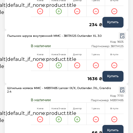
Киев
Киев 3 часа
Днепр
1 день
В пути
Купить
234 ₴
Пыльник шруса внутренний MMC - 3817A125 Outlander XL 3.0
Код: 9605
В наличии
Партномер: 3817A125
Киев
Киев 3 часа
Днепр
1 день
В пути
Купить
1636 ₴
Шпилька колеса MMC - MB911495 Lancer IX/X, Outlander /XL, Grandis
2.4
Код: 7731
В наличии
Партномер: MB911495
Киев
Киев 3 часа
Днепр
1 день
В пути
Купить
66 ₴