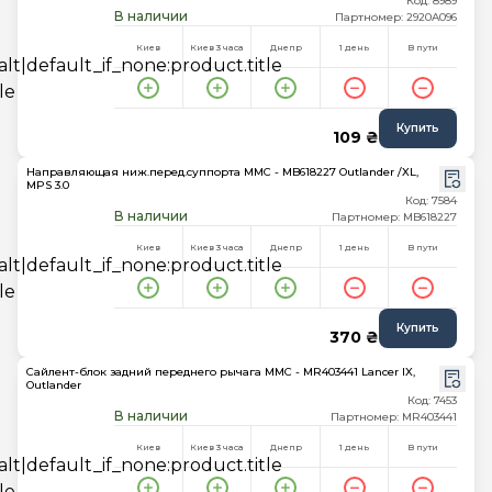
Код: 8989
В наличии
Партномер: 2920A096
Киев
Киев 3 часа
Днепр
1 день
В пути
Купить
109 ₴
Направляющая ниж.перед.суппорта MMC - MB618227 Outlander /XL,
MPS 3.0
Код: 7584
В наличии
Партномер: MB618227
Киев
Киев 3 часа
Днепр
1 день
В пути
Купить
370 ₴
Сайлент-блок задний переднего рычага MMC - MR403441 Lancer IX,
Outlander
Код: 7453
В наличии
Партномер: MR403441
Киев
Киев 3 часа
Днепр
1 день
В пути