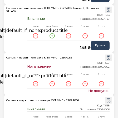
Сальник первичного вала КПП MMC - 2522A147 Lancer X, Outlander
XL, ASX
Код: 11663
В наличии
Партномер: 2522A147
Киев
Киев 3 часа
Днепр
1 день
В пути
Купить
145 ₴
Сальник первичного вала КПП MMC - 2590A052
Код: 11557
Нет в наличии
Партномер: 2590A052
Киев
Киев 3 часа
Днепр
1 день
В пути
Не доступен
Сальник гидротрансформатора CVT MMC - 2702A006
Код: 11558
В наличии
Партномер: 2702A006
Киев
Киев 3 часа
Днепр
1 день
В пути