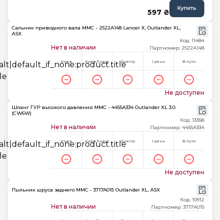
Купить
597 ₴
Сальник приводного вала MMC - 2522A148 Lancer X, Outlander XL,
ASX
Код: 11484
Нет в наличии
Партномер: 2522A148
Киев
Киев 3 часа
Днепр
1 день
В пути
Не доступен
Шланг ГУР высокого давления MMC - 4455A334 Outlander XL 3.0
(CW6W)
Код: 13358
Нет в наличии
Партномер: 4455A334
Киев
Киев 3 часа
Днепр
1 день
В пути
Не доступен
Пыльник шруса заднего MMC - 3717A015 Outlander XL, ASX
Код: 10912
Нет в наличии
Партномер: 3717A015