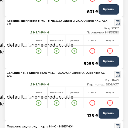
Купить
831 ₴
Корзина сцепления MMC - MN132330 Lancer X 2.0, Outlander XL, ASX
2.0
Код: 10582
В наличии
Партномер: MN132330
Киев
Киев 3 часа
Днепр
1 день
В пути
Купить
5255 ₴
Сальник приводного вала MMC - 2502A017 Lancer X, Outlander XL,
ASX
Код: 11479
В наличии
Партномер: 2502A017
Киев
Киев 3 часа
Днепр
1 день
В пути
Купить
135 ₴
Поршень заднего суппорта MMC - MB534404