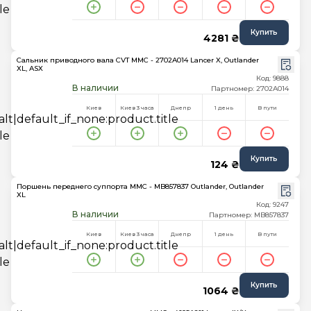
Купить
4281 ₴
Сальник приводного вала CVT MMC - 2702A014 Lancer X, Outlander
XL, ASX
Код: 9888
В наличии
Партномер: 2702A014
Киев
Киев 3 часа
Днепр
1 день
В пути
Купить
124 ₴
Поршень переднего суппорта MMC - MB857837 Outlander, Outlander
XL
Код: 9247
В наличии
Партномер: MB857837
Киев
Киев 3 часа
Днепр
1 день
В пути
Купить
1064 ₴