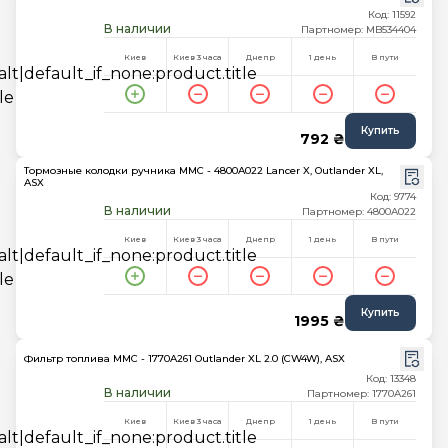
Код: 11592
В наличии
Партномер: MB534404
Киев
Киев 3 часа
Днепр
1 день
В пути
Купить
792 ₴
Тормозные колодки ручника MMC - 4800A022 Lancer X, Outlander XL,
ASX
Код: 9774
В наличии
Партномер: 4800A022
Киев
Киев 3 часа
Днепр
1 день
В пути
Купить
1995 ₴
Фильтр топлива MMC - 1770A261 Outlander XL 2.0 (CW4W), ASX
Код: 13348
В наличии
Партномер: 1770A261
Киев
Киев 3 часа
Днепр
1 день
В пути