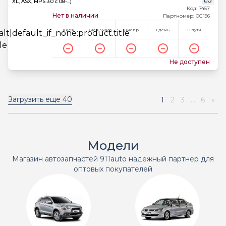
XL, ASX, MPS 3.0 c 08-...)
Код: 7457
Нет в наличии
Партномер: OC196
Киев
Киев 3 часа
Днепр
1 день
В пути
Не доступен
Загрузить еще
40
1
2
3
...
6
»
Модели
Магазин автозапчастей 911auto надежный партнер для
оптовых покупателей