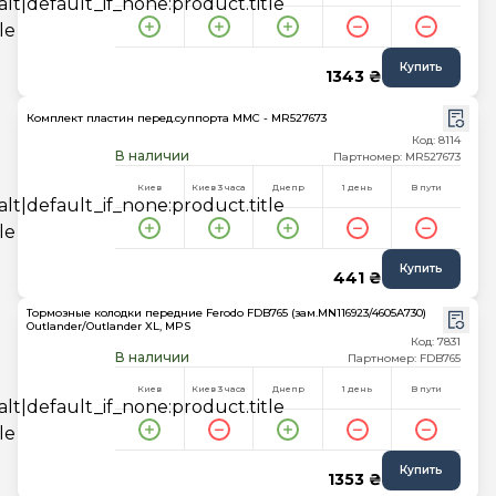
Купить
1343 ₴
Комплект пластин перед.суппорта MMC - MR527673
Код: 8114
В наличии
Партномер: MR527673
Киев
Киев 3 часа
Днепр
1 день
В пути
Купить
441 ₴
Тормозные колодки передние Ferodo FDB765 (зам.MN116923/4605A730)
Outlander/Outlander XL, MPS
Код: 7831
В наличии
Партномер: FDB765
Киев
Киев 3 часа
Днепр
1 день
В пути
Купить
1353 ₴