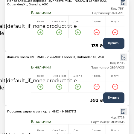
Направляющая верх.задн.суппорта MMC - 4605A211 Lancer IX/X,
Outlander/XL, Grandis, ASX
Код: 7581
В наличии
Партномер: 4605A211
Киев
Киев 3 часа
Днепр
1 день
В пути
Купить
135 ₴
Фильтр масла CVT MMC - 2824A006 Lancer X, Outlander XL, ASX
Код: 8708
В наличии
Партномер: 2824A006
Киев
Киев 3 часа
Днепр
1 день
В пути
Купить
392 ₴
Поршень заднего суппорта MMC - MB857613
Код: 9728
В наличии
Партномер: MB857613
Киев
Киев 3 часа
Днепр
1 день
В пути