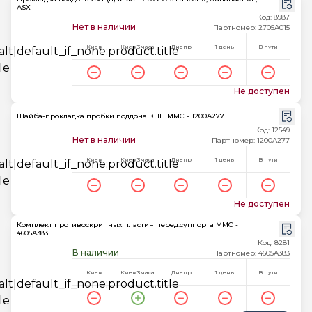
ASX
Код: 8987
Нет в наличии
Партномер: 2705A015
Киев
Киев 3 часа
Днепр
1 день
В пути
Не доступен
Шайба-прокладка пробки поддона КПП MMC - 1200A277
Код: 12549
Нет в наличии
Партномер: 1200A277
Киев
Киев 3 часа
Днепр
1 день
В пути
Не доступен
Комплект противоскрипных пластин перед.суппорта MMC -
4605A383
Код: 8281
В наличии
Партномер: 4605A383
Киев
Киев 3 часа
Днепр
1 день
В пути