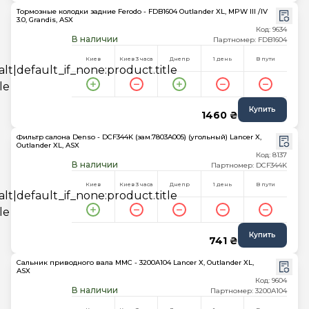
Тормозные колодки задние Ferodo - FDB1604 Outlander XL, MPW III /IV
3.0, Grandis, ASX
Код: 9634
В наличии
Партномер: FDB1604
Киев
Киев 3 часа
Днепр
1 день
В пути
Купить
1460 ₴
Фильтр салона Denso - DCF344K (зам.7803A005) (угольный) Lancer X,
Outlander XL, ASX
Код: 8137
В наличии
Партномер: DCF344K
Киев
Киев 3 часа
Днепр
1 день
В пути
Купить
741 ₴
Сальник приводного вала MMC - 3200A104 Lancer X, Outlander XL,
ASX
Код: 9604
В наличии
Партномер: 3200A104