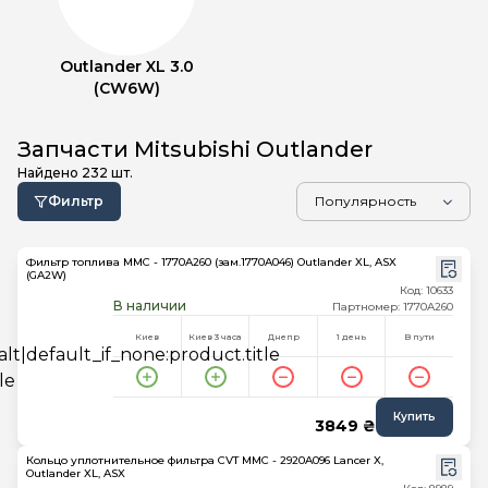
Outlander XL 3.0
(CW6W)
Запчасти Mitsubishi Outlander
Найдено
232
шт.
Фильтр
Фильтр топлива MMC - 1770A260 (зам.1770A046) Outlander XL, ASX
(GA2W)
Код: 10633
В наличии
Партномер: 1770A260
Киев
Киев 3 часа
Днепр
1 день
В пути
Купить
3849 ₴
Кольцо уплотнительное фильтра CVT MMC - 2920A096 Lancer X,
Outlander XL, ASX