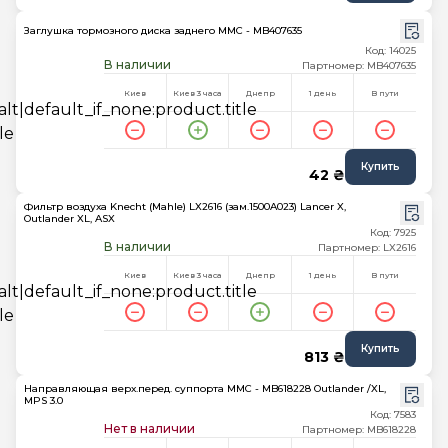
Заглушка тормозного диска заднего MMC - MB407635
Код: 14025
В наличии
Партномер: MB407635
Киев
Киев 3 часа
Днепр
1 день
В пути
Купить
42 ₴
Фильтр воздуха Knecht (Mahle) LX2616 (зам.1500A023) Lancer X,
Outlander XL, ASX
Код: 7925
В наличии
Партномер: LX2616
Киев
Киев 3 часа
Днепр
1 день
В пути
Купить
813 ₴
Направляющая верх.перед. суппорта MMC - MB618228 Outlander /XL,
MPS 3.0
Код: 7583
Нет в наличии
Партномер: MB618228