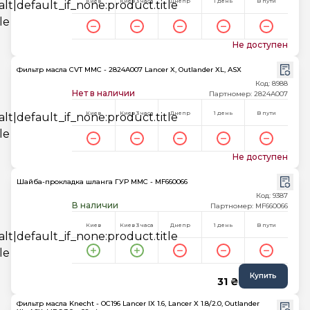
Киев
Киев 3 часа
Днепр
1 день
В пути
Не доступен
Фильтр масла CVT MMC - 2824A007 Lancer X, Outlander XL, ASX
Код: 8988
Нет в наличии
Партномер: 2824A007
Киев
Киев 3 часа
Днепр
1 день
В пути
Не доступен
Шайба-прокладка шланга ГУР MMC - MF660066
Код: 9387
В наличии
Партномер: MF660066
Киев
Киев 3 часа
Днепр
1 день
В пути
Купить
31 ₴
Фильтр масла Knecht - OC196 Lancer IX 1.6, Lancer X 1.8/2.0, Outlander