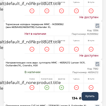
Киев
Киев 3 часа
Днепр
1 день
В пути
Не доступен
Тормозные колодки передние MMC - MZ690562
(зам.4605A492/4605A730) Outlander XL
Код: 13356
Нет в наличии
Партномер: MZ690562
Киев
Киев 3 часа
Днепр
1 день
В пути
Не доступен
Направляющая ниж.задн. суппорта MMC - 4605A212 Lancer IX/X,
Outlander/XL, Grandis, ASX
Код: 7582
В наличии
Партномер: 4605A212
Киев
Киев 3 часа
Днепр
1 день
В пути
Купить
134 ₴
Прокладка поддона CVT (п) MMC - 2705A015 Lancer X, Outlander XL,