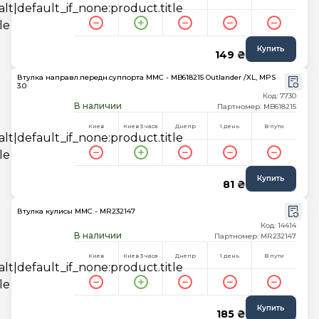
Купить
149 ₴
Втулка направл.передн.суппорта MMC - MB618215 Outlander /XL, MPS
3.0
Код: 7730
В наличии
Партномер: MB618215
Киев
Киев 3 часа
Днепр
1 день
В пути
Купить
81 ₴
Втулка кулисы MMC - MR232147
Код: 14414
В наличии
Партномер: MR232147
Киев
Киев 3 часа
Днепр
1 день
В пути
Купить
185 ₴