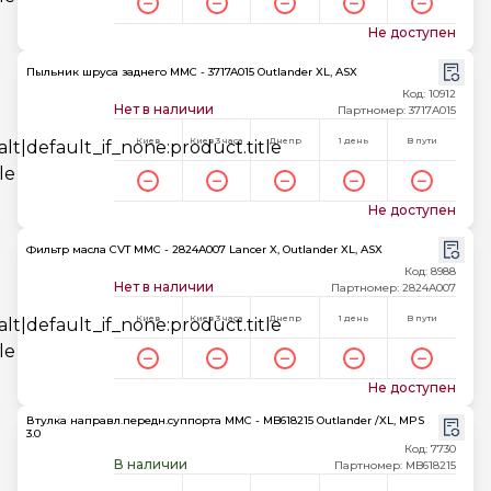
Не доступен
Пыльник шруса заднего MMC - 3717A015 Outlander XL, ASX
Код: 10912
Нет в наличии
Партномер: 3717A015
Киев
Киев 3 часа
Днепр
1 день
В пути
Не доступен
Фильтр масла CVT MMC - 2824A007 Lancer X, Outlander XL, ASX
Код: 8988
Нет в наличии
Партномер: 2824A007
Киев
Киев 3 часа
Днепр
1 день
В пути
Не доступен
Втулка направл.передн.суппорта MMC - MB618215 Outlander /XL, MPS
3.0
Код: 7730
В наличии
Партномер: MB618215