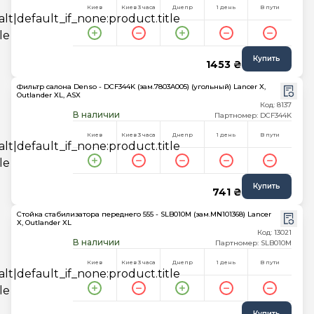
Киев
Киев 3 часа
Днепр
1 день
В пути
Купить
1453 ₴
Фильтр салона Denso - DCF344K (зам.7803A005) (угольный) Lancer X,
Outlander XL, ASX
Код: 8137
В наличии
Партномер: DCF344K
Киев
Киев 3 часа
Днепр
1 день
В пути
Купить
741 ₴
Стойка стабилизатора переднего 555 - SLB010M (зам.MN101368) Lancer
X, Outlander XL
Код: 13021
В наличии
Партномер: SLB010M
Киев
Киев 3 часа
Днепр
1 день
В пути
Купить