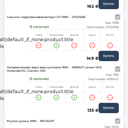
Купить
162 ₴
Сальник гидротрансформатора CVT MMC - 2702A006
Код: 11558
В наличии
Партномер: 2702A006
Киев
Киев 3 часа
Днепр
1 день
В пути
Купить
149 ₴
Направляющая верх.задн.суппорта MMC - 4605A211 Lancer IX/X,
Outlander/XL, Grandis, ASX
Код: 7581
В наличии
Партномер: 4605A211
Киев
Киев 3 часа
Днепр
1 день
В пути
Купить
135 ₴
Втулка кулисы MMC - MR232147
Код: 14414