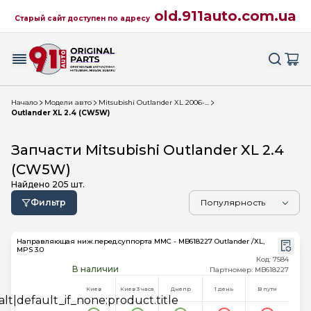
old.911auto.com.ua
Старый сайт доступен по адресу
Начало
Модели авто
Mitsubishi Outlander XL 2006-...
Outlander XL 2.4 (CW5W)
Запчасти Mitsubishi Outlander XL 2.4
(CW5W)
Найдено
205
шт.
Фильтр
Направляющая ниж.перед.суппорта MMC - MB618227 Outlander /XL,
MPS 3.0
Код: 7584
В наличии
Партномер: MB618227
Киев
Киев 3 часа
Днепр
1 день
В пути