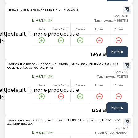
Поршень заднего суппорта MMC - MB857613
Код: 9728
В наличии
Партномер: MB857613
Киев
Киев 3 часа
Днепр
1 день
В пути
Купить
1343 ₴
Тормозные колодки передние Ferodo FDB765 (зам.MN116923/4605A730)
Outlander/Outlander XL, MPS
Код: 7831
В наличии
Партномер: FDB765
Киев
Киев 3 часа
Днепр
1 день
В пути
Купить
1353 ₴
Тормозные колодки задние Ferodo - FDB1604 Outlander XL, MPW III /IV
3.0, Grandis, ASX
Код: 9634
В наличии
Партномер: FDB1604