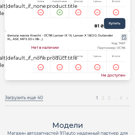
Киев
Киев 3 часа
Днепр
1 день
В пути
Купить
81 ₴
Фильтр масла Knecht - OC196 Lancer IX 1.6, Lancer X 1.8/2.0, Outlander
XL, ASX, MPS 3.0 c 08-...)
Код: 7457
Нет в наличии
Партномер: OC196
Киев
Киев 3 часа
Днепр
1 день
В пути
Не доступен
Загрузить еще
40
1
2
3
...
6
»
Модели
Магазин автозапчастей 911auto надежный партнер для