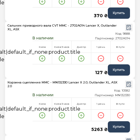
Купить
370 ₴
Сальник приводного вала CVT MMC - 2702A014 Lancer X, Outlander
XL, ASX
Код: 9888
В наличии
Партномер: 2702A014
Киев
Киев 3 часа
Днепр
1 день
В пути
Купить
127 ₴
Корзина сцепления MMC - MN132330 Lancer X 2.0, Outlander XL, ASX
2.0
Код: 10582
В наличии
Партномер: MN132330
Киев
Киев 3 часа
Днепр
1 день
В пути
Купить
5263 ₴