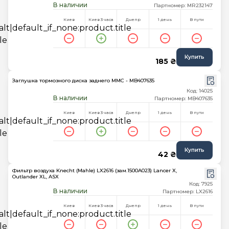
В наличии
Партномер: MR232147
Киев
Киев 3 часа
Днепр
1 день
В пути
Купить
185 ₴
Заглушка тормозного диска заднего MMC - MB407635
Код: 14025
В наличии
Партномер: MB407635
Киев
Киев 3 часа
Днепр
1 день
В пути
Купить
42 ₴
Фильтр воздуха Knecht (Mahle) LX2616 (зам.1500A023) Lancer X,
Outlander XL, ASX
Код: 7925
В наличии
Партномер: LX2616
Киев
Киев 3 часа
Днепр
1 день
В пути