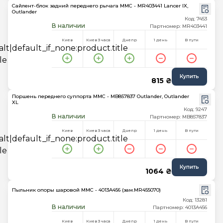
Сайлент-блок задний переднего рычага MMC - MR403441 Lancer IX,
Outlander
Код: 7453
В наличии
Партномер: MR403441
Киев
Киев 3 часа
Днепр
1 день
В пути
Купить
815 ₴
Поршень переднего суппорта MMC - MB857837 Outlander, Outlander
XL
Код: 9247
В наличии
Партномер: MB857837
Киев
Киев 3 часа
Днепр
1 день
В пути
Купить
1064 ₴
Пыльник опоры шаровой MMC - 4013A456 (зам.MR455070)
Код: 13281
В наличии
Партномер: 4013A456
Киев
Киев 3 часа
Днепр
1 день
В пути