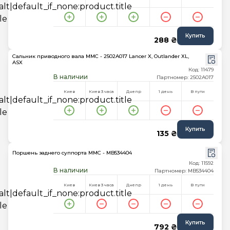
Купить
288 ₴
Сальник приводного вала MMC - 2502A017 Lancer X, Outlander XL,
ASX
Код: 11479
В наличии
Партномер: 2502A017
Киев
Киев 3 часа
Днепр
1 день
В пути
Купить
135 ₴
Поршень заднего суппорта MMC - MB534404
Код: 11592
В наличии
Партномер: MB534404
Киев
Киев 3 часа
Днепр
1 день
В пути
Купить
792 ₴