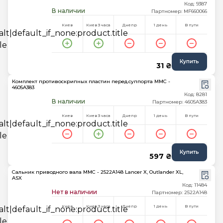
Код: 9387
В наличии
Партномер: MF660066
Киев
Киев 3 часа
Днепр
1 день
В пути
Купить
31 ₴
Комплект противоскрипных пластин перед.суппорта MMC -
4605A383
Код: 8281
В наличии
Партномер: 4605A383
Киев
Киев 3 часа
Днепр
1 день
В пути
Купить
597 ₴
Сальник приводного вала MMC - 2522A148 Lancer X, Outlander XL,
ASX
Код: 11484
Нет в наличии
Партномер: 2522A148
Киев
Киев 3 часа
Днепр
1 день
В пути