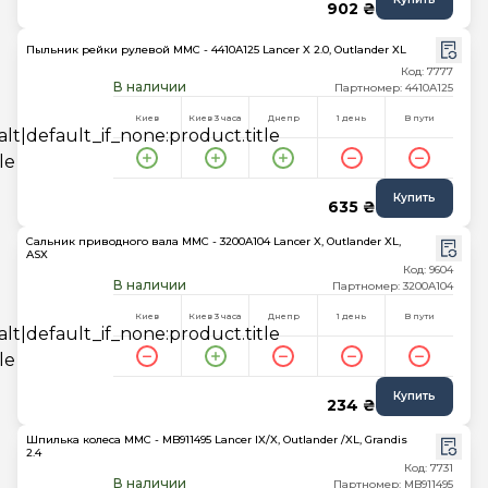
902 ₴
Пыльник рейки рулевой MMC - 4410A125 Lancer X 2.0, Outlander XL
Код: 7777
В наличии
Партномер: 4410A125
Киев
Киев 3 часа
Днепр
1 день
В пути
Купить
635 ₴
Сальник приводного вала MMC - 3200A104 Lancer X, Outlander XL,
ASX
Код: 9604
В наличии
Партномер: 3200A104
Киев
Киев 3 часа
Днепр
1 день
В пути
Купить
234 ₴
Шпилька колеса MMC - MB911495 Lancer IX/X, Outlander /XL, Grandis
2.4
Код: 7731
В наличии
Партномер: MB911495