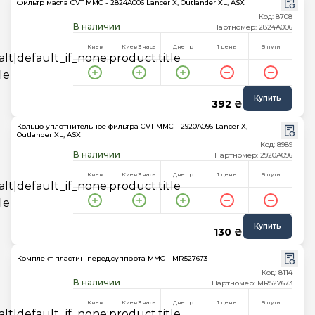
Фильтр масла CVT MMC - 2824A006 Lancer X, Outlander XL, ASX
Код: 8708
В наличии
Партномер: 2824A006
Киев
Киев 3 часа
Днепр
1 день
В пути
Купить
392 ₴
Кольцо уплотнительное фильтра CVT MMC - 2920A096 Lancer X,
Outlander XL, ASX
Код: 8989
В наличии
Партномер: 2920A096
Киев
Киев 3 часа
Днепр
1 день
В пути
Купить
130 ₴
Комплект пластин перед.суппорта MMC - MR527673
Код: 8114
В наличии
Партномер: MR527673
Киев
Киев 3 часа
Днепр
1 день
В пути