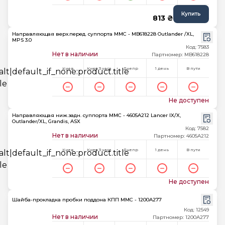
Купить
813 ₴
Направляющая верх.перед. суппорта MMC - MB618228 Outlander /XL,
MPS 3.0
Код: 7583
Нет в наличии
Партномер: MB618228
Киев
Киев 3 часа
Днепр
1 день
В пути
Не доступен
Направляющая ниж.задн. суппорта MMC - 4605A212 Lancer IX/X,
Outlander/XL, Grandis, ASX
Код: 7582
Нет в наличии
Партномер: 4605A212
Киев
Киев 3 часа
Днепр
1 день
В пути
Не доступен
Шайба-прокладка пробки поддона КПП MMC - 1200A277
Код: 12549
Нет в наличии
Партномер: 1200A277