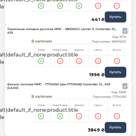
Купить
441 ₴
Тормозные колодки ручника MMC - 4800A022 Lancer X, Outlander XL,
ASX
Код: 9774
В наличии
Партномер: 4800A022
Киев
Киев 3 часа
Днепр
1 день
В пути
Купить
1996 ₴
Фильтр топлива MMC - 1770A260 (зам.1770A046) Outlander XL, ASX
(GA2W)
Код: 10633
В наличии
Партномер: 1770A260
Киев
Киев 3 часа
Днепр
1 день
В пути
Купить
3849 ₴