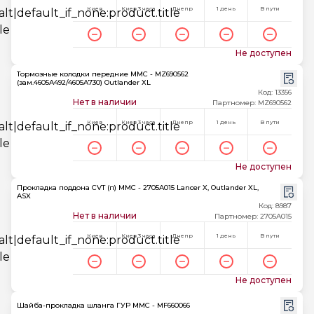
Киев
Киев 3 часа
Днепр
1 день
В пути
Не доступен
Тормозные колодки передние MMC - MZ690562
(зам.4605A492/4605A730) Outlander XL
Код: 13356
Нет в наличии
Партномер: MZ690562
Киев
Киев 3 часа
Днепр
1 день
В пути
Не доступен
Прокладка поддона CVT (п) MMC - 2705A015 Lancer X, Outlander XL,
ASX
Код: 8987
Нет в наличии
Партномер: 2705A015
Киев
Киев 3 часа
Днепр
1 день
В пути
Не доступен
Шайба-прокладка шланга ГУР MMC - MF660066