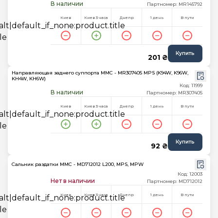
В наличии
Партномер: MR145792
Киев
Киев 3 часа
Днепр
1 день
В пути
Купить
201 ₴
Направляющая заднего суппорта MMC - MR307405 MPS (K94W, K96W,
KH4W, KH6W)
Код: 11999
В наличии
Партномер: MR307405
Киев
Киев 3 часа
Днепр
1 день
В пути
Купить
92 ₴
Сальник раздатки MMC - MD712012 L200, MPS, MPW
Код: 12003
Нет в наличии
Партномер: MD712012
Киев
Киев 3 часа
Днепр
1 день
В пути