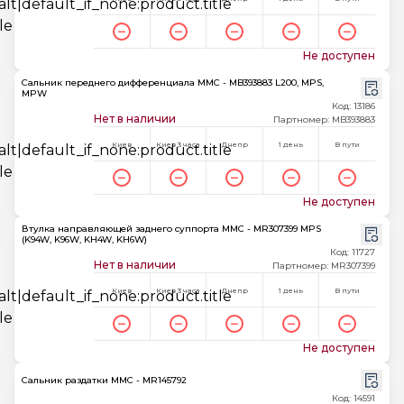
Не доступен
Сальник переднего дифференциала MMC - MB393883 L200, MPS,
MPW
Код: 13186
Нет в наличии
Партномер: MB393883
Киев
Киев 3 часа
Днепр
1 день
В пути
Не доступен
Втулка направляющей заднего суппорта MMC - MR307399 MPS
(K94W, K96W, KH4W, KH6W)
Код: 11727
Нет в наличии
Партномер: MR307399
Киев
Киев 3 часа
Днепр
1 день
В пути
Не доступен
Сальник раздатки MMC - MR145792
Код: 14591