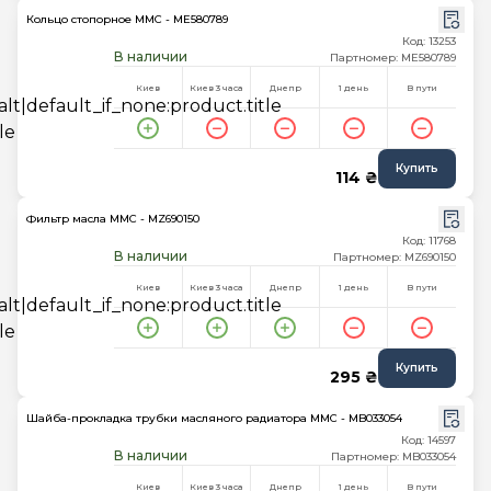
Кольцо стопорное MMC - ME580789
Код: 13253
В наличии
Партномер: ME580789
Киев
Киев 3 часа
Днепр
1 день
В пути
Купить
114 ₴
Фильтр масла MMC - MZ690150
Код: 11768
В наличии
Партномер: MZ690150
Киев
Киев 3 часа
Днепр
1 день
В пути
Купить
295 ₴
Шайба-прокладка трубки масляного радиатора MMC - MB033054
Код: 14597
В наличии
Партномер: MB033054
Киев
Киев 3 часа
Днепр
1 день
В пути