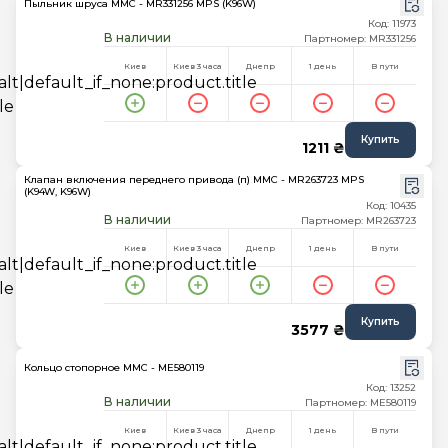
Пыльник шруса MMC - MR331256 MPS (K96W)
Код: 11973
В наличии
Партномер: MR331256
Киев
Киев 3 часа
Днепр
1 день
В пути
Купить
1211 ₴
Клапан включения переднего привода (п) MMC - MR263723 MPS
(K94W, K96W)
Код: 10435
В наличии
Партномер: MR263723
Киев
Киев 3 часа
Днепр
1 день
В пути
Купить
3577 ₴
Кольцо стопорное MMC - ME580119
Код: 13252
В наличии
Партномер: ME580119
Киев
Киев 3 часа
Днепр
1 день
В пути