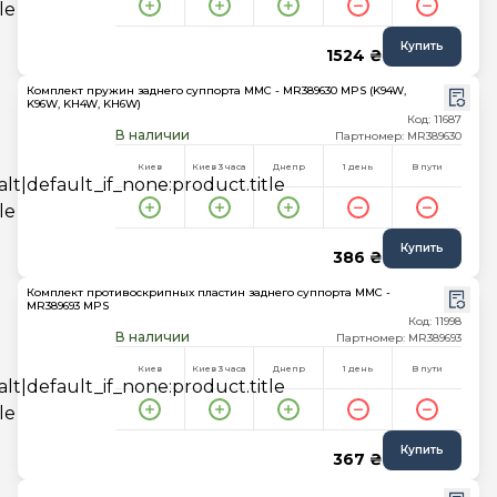
Купить
1524 ₴
Комплект пружин заднего суппорта MMC - MR389630 MPS (K94W,
K96W, KH4W, KH6W)
Код: 11687
В наличии
Партномер: MR389630
Киев
Киев 3 часа
Днепр
1 день
В пути
Купить
386 ₴
Комплект противоскрипных пластин заднего суппорта MMC -
MR389693 MPS
Код: 11998
В наличии
Партномер: MR389693
Киев
Киев 3 часа
Днепр
1 день
В пути
Купить
367 ₴