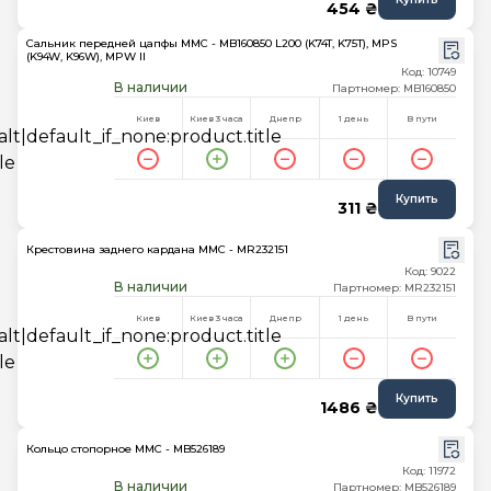
454 ₴
Сальник передней цапфы MMC - MB160850 L200 (K74T, K75T), MPS
(K94W, K96W), MPW II
Код: 10749
В наличии
Партномер: MB160850
Киев
Киев 3 часа
Днепр
1 день
В пути
Купить
311 ₴
Крестовина заднего кардана MMC - MR232151
Код: 9022
В наличии
Партномер: MR232151
Киев
Киев 3 часа
Днепр
1 день
В пути
Купить
1486 ₴
Кольцо стопорное MMC - MB526189
Код: 11972
В наличии
Партномер: MB526189