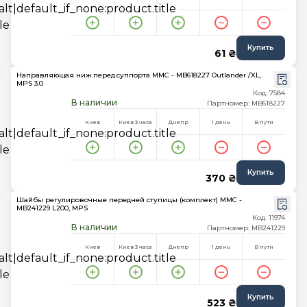
Купить
61 ₴
Направляющая ниж.перед.суппорта MMC - MB618227 Outlander /XL,
MPS 3.0
Код: 7584
В наличии
Партномер: MB618227
Киев
Киев 3 часа
Днепр
1 день
В пути
Купить
370 ₴
Шайбы регулировочные передней ступицы (комплект) MMC -
MB241229 L200, MPS
Код: 11974
В наличии
Партномер: MB241229
Киев
Киев 3 часа
Днепр
1 день
В пути
Купить
523 ₴