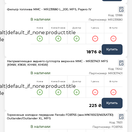
Фильтр топлива MMC - MR239580 L_200, MPS, Pajero IV
Код: 13188
В наличии
Партномер: MR239580
Киев
Киев 3 часа
Днепр
1 день
В пути
Купить
1876 ₴
Направляющая заднего суппорта верхняя MMC - MR307401 MPS
(K94W, K96W, KH4W, KH6W)
Код: 11642
В наличии
Партномер: MR307401
Киев
Киев 3 часа
Днепр
1 день
В пути
Купить
225 ₴
Тормозные колодки передние Ferodo FDB765 (зам.MN116923/4605A730)
Outlander/Outlander XL, MPS
Код: 7831
В наличии
Партномер: FDB765