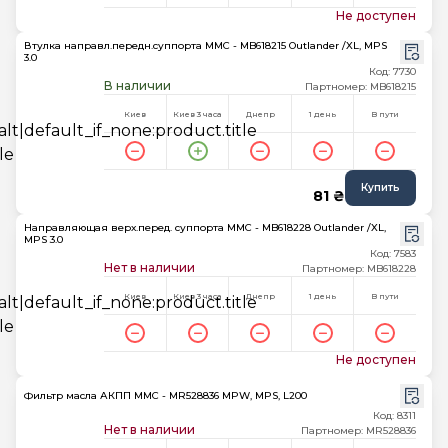
Не доступен
Втулка направл.передн.суппорта MMC - MB618215 Outlander /XL, MPS
3.0
Код: 7730
В наличии
Партномер: MB618215
Киев
Киев 3 часа
Днепр
1 день
В пути
Купить
81 ₴
Направляющая верх.перед. суппорта MMC - MB618228 Outlander /XL,
MPS 3.0
Код: 7583
Нет в наличии
Партномер: MB618228
Киев
Киев 3 часа
Днепр
1 день
В пути
Не доступен
Фильтр масла АКПП MMC - MR528836 MPW, MPS, L200
Код: 8311
Нет в наличии
Партномер: MR528836