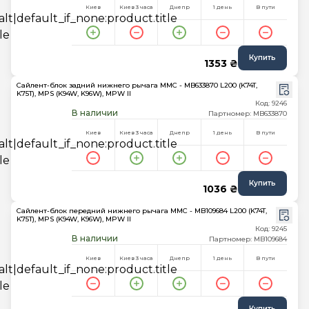
Киев
Киев 3 часа
Днепр
1 день
В пути
Купить
1353 ₴
Сайлент-блок задний нижнего рычага MMC - MB633870 L200 (K74T,
K75T), MPS (K94W, K96W), MPW II
Код: 9246
В наличии
Партномер: MB633870
Киев
Киев 3 часа
Днепр
1 день
В пути
Купить
1036 ₴
Сайлент-блок передний нижнего рычага MMC - MB109684 L200 (K74T,
K75T), MPS (K94W, K96W), MPW II
Код: 9245
В наличии
Партномер: MB109684
Киев
Киев 3 часа
Днепр
1 день
В пути
Купить