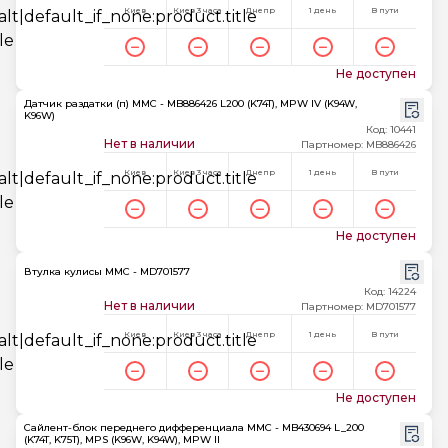
Киев
Киев 3 часа
Днепр
1 день
В пути
Не доступен
Датчик раздатки (п) MMC - MB886426 L200 (K74T), MPW IV (K94W,
K96W)
Код: 10441
Нет в наличии
Партномер: MB886426
Киев
Киев 3 часа
Днепр
1 день
В пути
Не доступен
Втулка кулисы MMC - MD701577
Код: 14224
Нет в наличии
Партномер: MD701577
Киев
Киев 3 часа
Днепр
1 день
В пути
Не доступен
Сайлент-блок переднего дифференциала MMC - MB430694 L_200
(K74T, K75T), MPS (K96W, K94W), MPW II