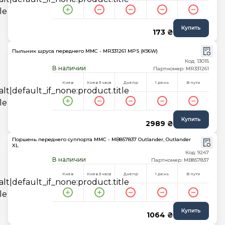
Купить
173 ₴
Пыльник шруса переднего MMC - MR331261 MPS (K96W)
Код: 13015
В наличии
Партномер: MR331261
Киев
Киев 3 часа
Днепр
1 день
В пути
Купить
2989 ₴
Поршень переднего суппорта MMC - MB857837 Outlander, Outlander
XL
Код: 9247
В наличии
Партномер: MB857837
Киев
Киев 3 часа
Днепр
1 день
В пути
Купить
1064 ₴