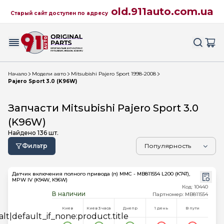
old.911auto.com.ua
Старый сайт доступен по адресу
Начало
Модели авто
Mitsubishi Pajero Sport 1998-2008
Pajero Sport 3.0 (K96W)
Запчасти Mitsubishi Pajero Sport 3.0
(K96W)
Найдено
136
шт.
Фильтр
Датчик включения полного привода (п) MMC - MB811554 L200 (K74T),
MPW IV (K94W, K96W)
Код: 10440
В наличии
Партномер: MB811554
Киев
Киев 3 часа
Днепр
1 день
В пути