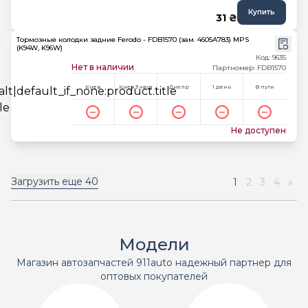
Купить
31 ₴
Тормозные колодки задние Ferodo - FDB1570 (зам. 4605A783) MPS
(K94W, K96W)
Код: 9635
Нет в наличии
Партномер: FDB1570
Киев
Киев 3 часа
Днепр
1 день
В пути
Не доступен
Загрузить еще
40
1
2
3
4
»
Модели
Магазин автозапчастей 911auto надежный партнер для
оптовых покупателей