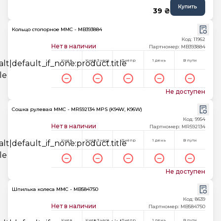
Купить
39 ₴
Кольцо стопорное MMC - MB393884
Код: 11962
Нет в наличии
Партномер: MB393884
Киев
Киев 3 часа
Днепр
1 день
В пути
Не доступен
Сошка рулевая MMC - MR592134 MPS (K94W, K96W)
Код: 9954
Нет в наличии
Партномер: MR592134
Киев
Киев 3 часа
Днепр
1 день
В пути
Не доступен
Шпилька колеса MMC - MB584750
Код: 8639
Нет в наличии
Партномер: MB584750
Киев
Киев 3 часа
Днепр
1 день
В пути