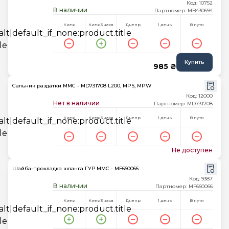
Код: 10752
В наличии
Партномер: MB430694
Киев
Киев 3 часа
Днепр
1 день
В пути
Купить
985 ₴
Сальник раздатки MMC - MD731708 L200, MPS, MPW
Код: 12000
Нет в наличии
Партномер: MD731708
Киев
Киев 3 часа
Днепр
1 день
В пути
Не доступен
Шайба-прокладка шланга ГУР MMC - MF660066
Код: 9387
В наличии
Партномер: MF660066
Киев
Киев 3 часа
Днепр
1 день
В пути