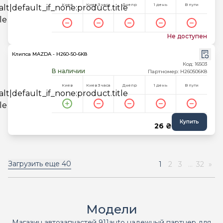
Киев
Киев 3 часа
Днепр
1 день
В пути
Не доступен
Клипса MAZDA - H260-50-6K8
Код: 16503
В наличии
Партномер: H260506K8
Киев
Киев 3 часа
Днепр
1 день
В пути
Купить
26 ₴
Загрузить еще
40
1
2
3
...
32
»
Модели
Магазин автозапчастей 911auto надежный партнер для