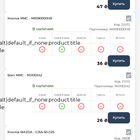
Купить
47 ₴
Клипса MMC - MR590000HB
Код: 22012
В наличии
Партномер: MR590000HB
Киев
Киев 3 часа
Днепр
1 день
В пути
Купить
36 ₴
Болт MMC - MS100242
Код: 21212
В наличии
Партномер: MS100242
Киев
Киев 3 часа
Днепр
1 день
В пути
Купить
26 ₴
Клипса MAZDA - GJ6A-50-0Z5
Код: 16508