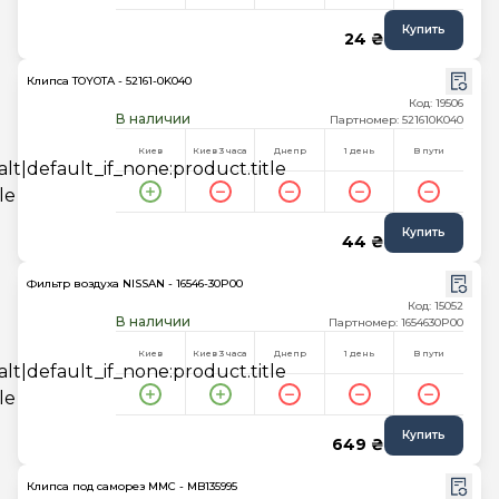
Купить
24 ₴
Клипса TOYOTA - 52161-0K040
Код: 19506
В наличии
Партномер: 521610K040
Киев
Киев 3 часа
Днепр
1 день
В пути
Купить
44 ₴
Фильтр воздуха NISSAN - 16546-30P00
Код: 15052
В наличии
Партномер: 1654630P00
Киев
Киев 3 часа
Днепр
1 день
В пути
Купить
649 ₴
Клипса под саморез MMC - MB135995