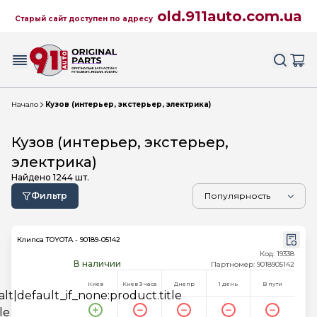
old.911auto.com.ua
Старый сайт доступен по адресу
Начало
Кузов (интерьер, экстерьер, электрика)
Кузов (интерьер, экстерьер,
электрика)
Найдено
1244
шт.
Фильтр
Клипса TOYOTA - 90189-05142
Код: 19338
В наличии
Партномер: 9018905142
Киев
Киев 3 часа
Днепр
1 день
В пути