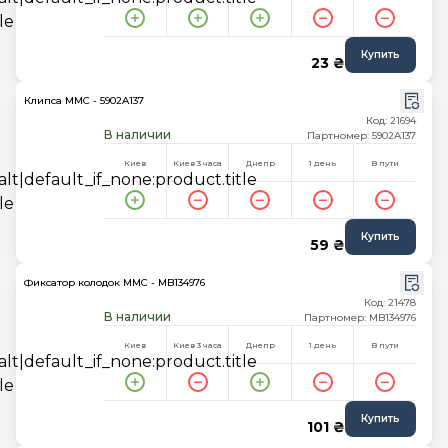
Купить
23 ₴
Клипса MMC - 5902A137
Код: 21694
В наличии
Партномер: 5902A137
Киев
Киев 3 часа
Днепр
1 день
В пути
Купить
59 ₴
Фиксатор колодок MMC - MB134976
Код: 21478
В наличии
Партномер: MB134976
Киев
Киев 3 часа
Днепр
1 день
В пути
Купить
101 ₴