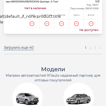
(зам.55619JD00A/55619JD01A) Qashqai, X-Trail
Код: 13647
Нет в наличии
Партномер: 55619JY00B
Киев
Киев 3 часа
Днепр
1 день
В пути
Не доступен
Загрузить еще
40
1
2
3
»
Модели
Магазин автозапчастей 911auto надежный партнер для
оптовых покупателей