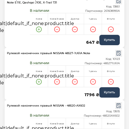
Note E11E, Qashqai J10E, X-Trail T31
Код: 13851
В наличии
Партномер: 261608990A
Киев
Киев 3 часа
Днепр
1 день
В пути
Купить
647 ₴
Рулевой наконечник правый NISSAN 48527-1U61A Note
Код: 10123
В наличии
Партномер: 485271U61A
Киев
Киев 3 часа
Днепр
1 день
В пути
Купить
1796 ₴
Рулевой наконечник правый NISSAN - 48520-AX602
Код: 13615
В наличии
Партномер: 48520AX602
Киев
Киев 3 часа
Днепр
1 день
В пути