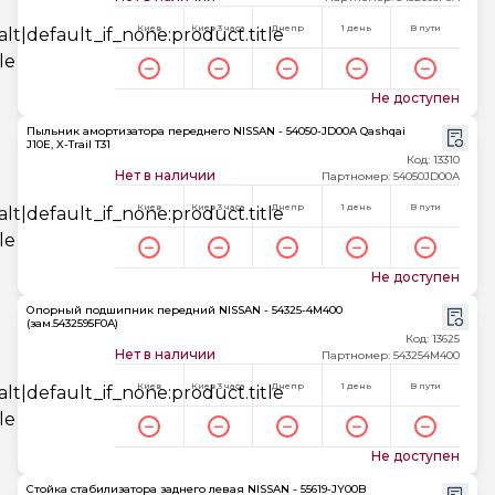
Киев
Киев 3 часа
Днепр
1 день
В пути
Не доступен
Пыльник амортизатора переднего NISSAN - 54050-JD00A Qashqai
J10E, X-Trail T31
Код: 13310
Нет в наличии
Партномер: 54050JD00A
Киев
Киев 3 часа
Днепр
1 день
В пути
Не доступен
Опорный подшипник передний NISSAN - 54325-4M400
(зам.5432595F0A)
Код: 13625
Нет в наличии
Партномер: 543254M400
Киев
Киев 3 часа
Днепр
1 день
В пути
Не доступен
Стойка стабилизатора заднего левая NISSAN - 55619-JY00B