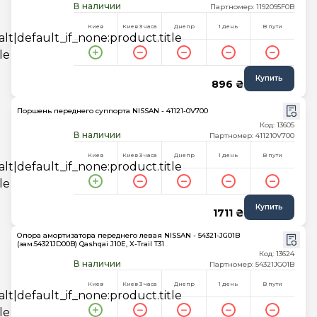
В наличии
Партномер: 1192095F0B
Киев
Киев 3 часа
Днепр
1 день
В пути
Купить
896 ₴
Поршень переднего суппорта NISSAN - 41121-0V700
Код: 13605
В наличии
Партномер: 411210V700
Киев
Киев 3 часа
Днепр
1 день
В пути
Купить
1711 ₴
Опора амортизатора переднего левая NISSAN - 54321-JG01B
(зам.54321JD00B) Qashqai J10E, X-Trail T31
Код: 13624
В наличии
Партномер: 54321JG01B
Киев
Киев 3 часа
Днепр
1 день
В пути