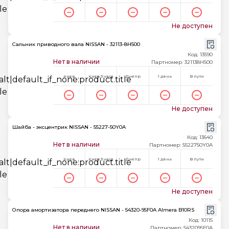
Не доступен
Сальник приводного вала NISSAN - 32113-8H500
Код: 13590
Нет в наличии
Партномер: 321138H500
Киев
Киев 3 часа
Днепр
1 день
В пути
Не доступен
Шайба - эксцентрик NISSAN - 55227-50Y0A
Код: 13640
Нет в наличии
Партномер: 5522750Y0A
Киев
Киев 3 часа
Днепр
1 день
В пути
Не доступен
Опора амортизатора переднего NISSAN - 54320-95F0A Almera B10RS
Код: 10115
Нет в наличии
Партномер: 5432095F0A