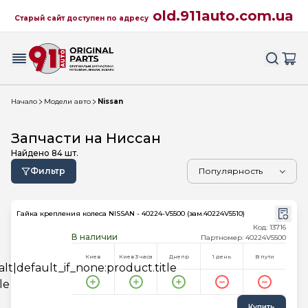
old.911auto.com.ua
Старый сайт доступен по адресу
Начало
Модели авто
Nissan
Запчасти на Ниссан
Найдено
84
шт.
Фильтр
Гайка крепления колеса NISSAN - 40224-V5500 (зам.40224V5510)
Код: 13716
В наличии
Партномер: 40224V5500
Киев
Киев 3 часа
Днепр
1 день
В пути
Купить