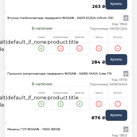
Купить
263 ₴
Втулка стабилизатора переднего NISSAN - 54613-EG32A Infiniti Y50
Код: 13940
В наличии
Партномер: 54613EG32A
Киев
Киев 3 часа
Днепр
1 день
В пути
Купить
284 ₴
Пыльник амортизатора переднего NISSAN - 54050-1KA1A Juke F15
Код: 13700
В наличии
Партномер: 540501KA1A
Киев
Киев 3 часа
Днепр
1 день
В пути
Купить
876 ₴
Ремень ГУР NISSAN - 11920-95F0B
Код: 13502