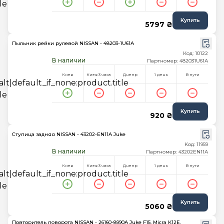
Купить
5797 ₴
Пыльник рейки рулевой NISSAN - 48203-1U61A
Код: 10122
В наличии
Партномер: 482031U61A
Киев
Киев 3 часа
Днепр
1 день
В пути
Купить
920 ₴
Ступица задняя NISSAN - 43202-EN11A Juke
Код: 11959
В наличии
Партномер: 43202EN11A
Киев
Киев 3 часа
Днепр
1 день
В пути
Купить
5060 ₴
Повторитель поворота NISSAN - 26160-8990A Juke F15, Micra K12E,