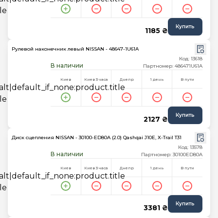
Купить
1185 ₴
Рулевой наконечник левый NISSAN - 48647-1U61A
Код: 13618
В наличии
Партномер: 486471U61A
Киев
Киев 3 часа
Днепр
1 день
В пути
Купить
2127 ₴
Диск сцепления NISSAN - 30100-ED80A (2.0) Qashqai J10E, X-Trail T31
Код: 13578
В наличии
Партномер: 30100ED80A
Киев
Киев 3 часа
Днепр
1 день
В пути
Купить
3381 ₴