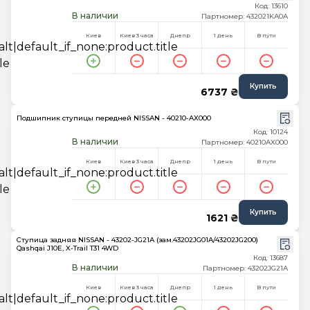
Код: 13610
В наличии
Партномер: 432021KA0A
Киев
Киев 3 часа
Днепр
1 день
В пути
Купить
6737 ₴
Подшипник ступицы передней NISSAN - 40210-AX000
Код: 10124
В наличии
Партномер: 40210AX000
Киев
Киев 3 часа
Днепр
1 день
В пути
Купить
1621 ₴
Ступица задняя NISSAN - 43202-JG21A (зам.43202JG01A/43202JG200)
Qashqai J10E, X-Trail T31 4WD
Код: 13687
В наличии
Партномер: 43202JG21A
Киев
Киев 3 часа
Днепр
1 день
В пути