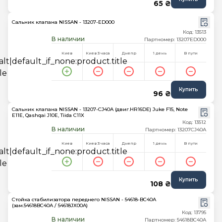
65 ₴
Сальник клапана NISSAN - 13207-ED000
Код: 13513
В наличии
Партномер: 13207ED000
Киев
Киев 3 часа
Днепр
1 день
В пути
Купить
96 ₴
Сальник клапана NISSAN - 13207-CJ40A (двиг.HR16DE) Juke F15, Note
E11E, Qashqai J10E, Tiida C11X
Код: 13512
В наличии
Партномер: 13207CJ40A
Киев
Киев 3 часа
Днепр
1 день
В пути
Купить
108 ₴
Стойка стабилизатора переднего NISSAN - 54618-BC40A
(зам.54618BC40A / 54618JX00A)
Код: 13795
В наличии
Партномер: 54618BC40A