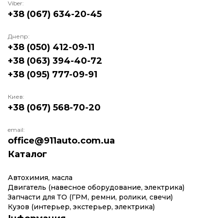
Tiida;
Viber:
+38 (067) 634-20-45
Micra;
Note и другие.
Купить запчасти на Ниссан не представляет
Днепр:
сложности. Важно знать, что существуют разные
+38 (050) 412-09-11
варианты одних и тех деталей, отличающихся по
+38 (063) 394-40-72
качеству и, соответственно, по цене. Это
+38 (095) 777-09-91
объясняется типом их производства:
оригинальные;
лицензионные;
Киев:
бывшие в употреблении (б/у).
+38 (067) 568-70-20
Оригинальные детали производятся
концерном Ниссан. Их выпускают под
email:
office@911auto.com.ua
определенную модель авто. Оригинальные
детали легко отличить по наличию логотипа
Каталог
мирового производителя. Они будут
полностью совместимы с вашим
Автохимия, масла
транспортным средством и отработают на все
Двигатель (навесное оборудование, электрика)
Запчасти для ТО (ГРМ, ремни, ролики, свечи)
100%.
Кузов (интерьер, экстерьер, электрика)
Оригинальные авто запчасти Ниссан