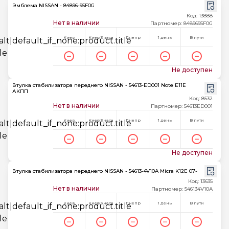
Эмблема NISSAN - 84896-95F0G
Код: 13888
Нет в наличии
Партномер: 8489695F0G
Киев
Киев 3 часа
Днепр
1 день
В пути
Не доступен
Втулка стабилизатора переднего NISSAN - 54613-ED001 Note E11E
АКПП
Код: 8532
Нет в наличии
Партномер: 54613ED001
Киев
Киев 3 часа
Днепр
1 день
В пути
Не доступен
Втулка стабилизатора переднего NISSAN - 54613-4V10A Micra K12E 07-
Код: 13635
Нет в наличии
Партномер: 546134V10A
Киев
Киев 3 часа
Днепр
1 день
В пути