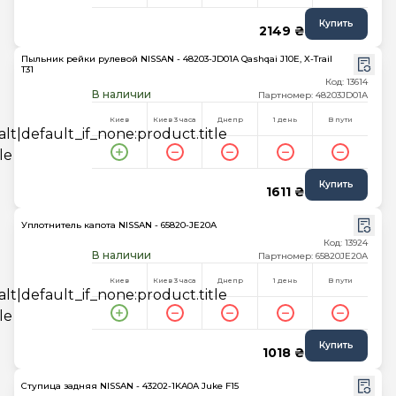
Купить
2149 ₴
Пыльник рейки рулевой NISSAN - 48203-JD01A Qashqai J10E, X-Trail
T31
Код: 13614
В наличии
Партномер: 48203JD01A
Киев
Киев 3 часа
Днепр
1 день
В пути
Купить
1611 ₴
Уплотнитель капота NISSAN - 65820-JE20A
Код: 13924
В наличии
Партномер: 65820JE20A
Киев
Киев 3 часа
Днепр
1 день
В пути
Купить
1018 ₴
Ступица задняя NISSAN - 43202-1KA0A Juke F15