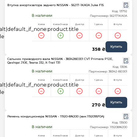
Втулка амортизатора заднего NISSAN - 56217-1KA0A Juke F15
Код: 13792
В наличии
Партномер: 562171KA0A
Киев
Киев 3 часа
Днепр
1 день
В пути
Купить
358 ₴
Сальник приводного вала NISSAN - 383428E001 CVT Primera P12E,
Qashqai J10E, Teana J32, X-Trail T31
Код: 13596
В наличии
Партномер: 38342-8E001
Киев
Киев 3 часа
Днепр
1 день
В пути
Купить
270 ₴
Ремень кондиционера NISSAN - 11920-8N200 (зам.1192095F0A)
Код: 13500
В наличии
Партномер: 119208N200
Киев
Киев 3 часа
Днепр
1 день
В пути