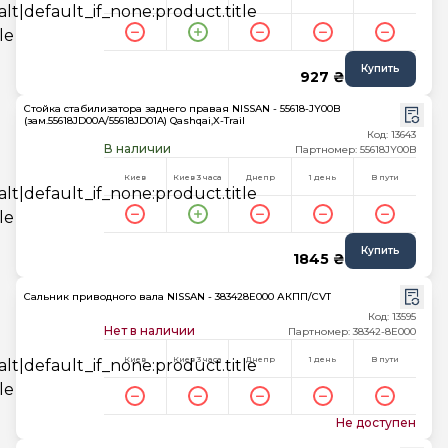
Купить
927 ₴
Стойка стабилизатора заднего правая NISSAN - 55618-JY00B
(зам.55618JD00A/55618JD01A) Qashqai,X-Trail
Код: 13643
В наличии
Партномер: 55618JY00B
Киев
Киев 3 часа
Днепр
1 день
В пути
Купить
1845 ₴
Сальник приводного вала NISSAN - 383428E000 АКПП/CVT
Код: 13595
Нет в наличии
Партномер: 38342-8E000
Киев
Киев 3 часа
Днепр
1 день
В пути
Не доступен