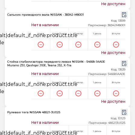
Не доступен
Сальник приводного вала NISSAN - 38342-M8001
Код: 13599
Нет в наличии
Партномер: 38342M8001
Киев
Киев 3 часа
Днепр
1 день
В пути
Не доступен
Стойка стабилизатора переднего левая NISSAN - 54668-1AA0E
Murano Z51, Qashqai J10E, Teana J32, X-Tra
Код: 13639
Нет в наличии
Партномер: 546681AA0E
Киев
Киев 3 часа
Днепр
1 день
В пути
Не доступен
Рулевая тяга NISSAN 48521-3U025
Код: 10129
Нет в наличии
Партномер: 485213U025
Киев
Киев 3 часа
Днепр
1 день
В пути