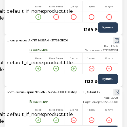
Киев
Киев 3 часа
Днепр
1 день
В пути
Купить
1269 ₴
Фильтр масла АКПП NISSAN - 31728-31X01
Код: 13589
В наличии
Партномер: 3172831X01
Киев
Киев 3 часа
Днепр
1 день
В пути
Купить
1130 ₴
Болт - эксцентрик NISSAN - 55226-JG00B Qashqai J10E, X-Trail T31
Код: 13708
В наличии
Партномер: 55226JG00B
Киев
Киев 3 часа
Днепр
1 день
В пути