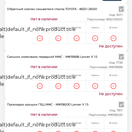
Обратный клапан омывателя стекла TOYOTA - 85321-26020
Код: 9471
Нет в наличии
Партномер: 8532126020
Киев
Киев 3 часа
Днепр
1 день
В пути
Не доступен
Сальник коленвала передний MMC - MN195668 Lancer X 1.5
Код: 7733
Нет в наличии
Партномер: MN195668
Киев
Киев 3 часа
Днепр
1 день
В пути
Не доступен
Прокладка крышки ГБЦ MMC - MN158200 Lancer X 1.5
Код: 7811
Нет в наличии
Партномер: MN158200
Киев
Киев 3 часа
Днепр
1 день
В пути