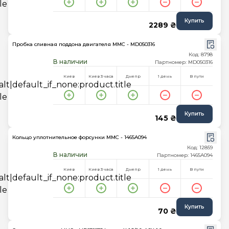
Купить
2289 ₴
Пробка сливная поддона двигателя MMC - MD050316
Код: 8798
В наличии
Партномер: MD050316
Киев
Киев 3 часа
Днепр
1 день
В пути
Купить
145 ₴
Кольцо уплотнительное форсунки MMC - 1465A094
Код: 12859
В наличии
Партномер: 1465A094
Киев
Киев 3 часа
Днепр
1 день
В пути
Купить
70 ₴