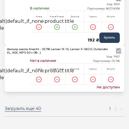
Код: 9001
В наличии
Партномер: 8627A008
Киев
Киев 3 часа
Днепр
1 день
В пути
Купить
192 ₴
Фильтр масла Knecht - OC196 Lancer IX 1.6, Lancer X 1.8/2.0, Outlander
XL, ASX, MPS 3.0 c 08-...)
Код: 7457
Нет в наличии
Партномер: OC196
Киев
Киев 3 часа
Днепр
1 день
В пути
Не доступен
Загрузить еще
40
1
2
»