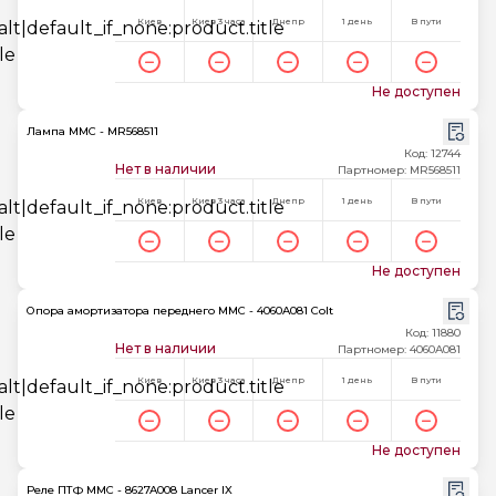
Киев
Киев 3 часа
Днепр
1 день
В пути
Не доступен
Лампа MMC - MR568511
Код: 12744
Нет в наличии
Партномер: MR568511
Киев
Киев 3 часа
Днепр
1 день
В пути
Не доступен
Опора амортизатора переднего MMC - 4060A081 Colt
Код: 11880
Нет в наличии
Партномер: 4060A081
Киев
Киев 3 часа
Днепр
1 день
В пути
Не доступен
Реле ПТФ MMC - 8627A008 Lancer IX