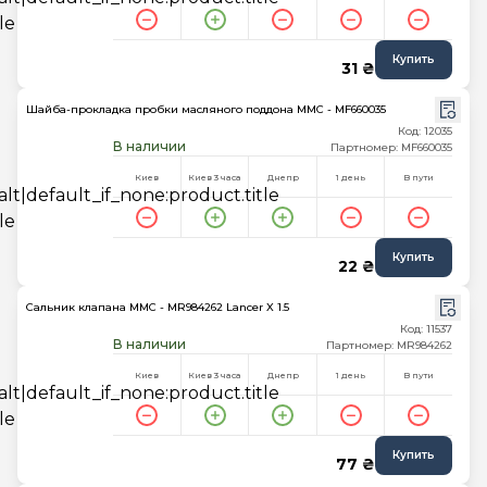
Купить
31 ₴
Шайба-прокладка пробки масляного поддона MMC - MF660035
Код: 12035
В наличии
Партномер: MF660035
Киев
Киев 3 часа
Днепр
1 день
В пути
Купить
22 ₴
Сальник клапана MMC - MR984262 Lancer X 1.5
Код: 11537
В наличии
Партномер: MR984262
Киев
Киев 3 часа
Днепр
1 день
В пути
Купить
77 ₴