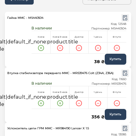
Гайка MMC - MS440504
Код: 12548
В наличии
Партномер: MS440504
Киев
Киев 3 часа
Днепр
1 день
В пути
Купить
38 ₴
Втулка стабилизатора переднего MMC - MR539476 Colt (Z34A, Z36A)
Код: 11660
В наличии
Партномер: MR539476
Киев
Киев 3 часа
Днепр
1 день
В пути
Купить
356 ₴
Успокоитель цепи ГРМ MMC - MR984190 Lancer X 1.5
Код: 13085