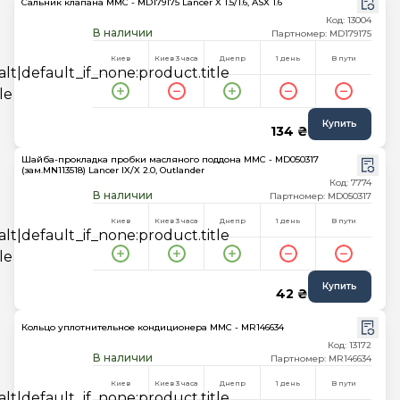
Сальник клапана MMC - MD179175 Lancer X 1.5/1.6, ASX 1.6
Код: 13004
В наличии
Партномер: MD179175
Киев
Киев 3 часа
Днепр
1 день
В пути
Купить
134 ₴
Шайба-прокладка пробки масляного поддона MMC - MD050317
(зам.MN113518) Lancer IX/X 2.0, Outlander
Код: 7774
В наличии
Партномер: MD050317
Киев
Киев 3 часа
Днепр
1 день
В пути
Купить
42 ₴
Кольцо уплотнительное кондиционера MMC - MR146634
Код: 13172
В наличии
Партномер: MR146634
Киев
Киев 3 часа
Днепр
1 день
В пути