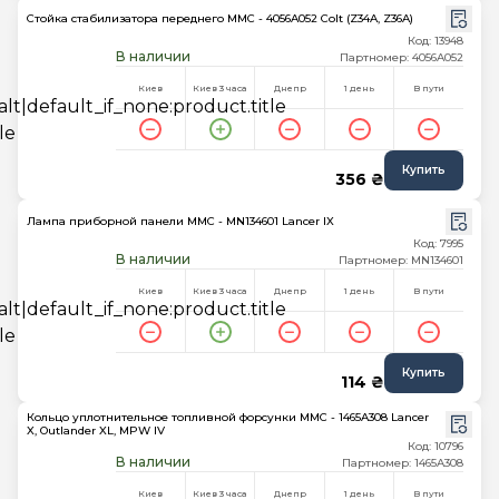
Стойка стабилизатора переднего MMC - 4056A052 Colt (Z34A, Z36A)
Код: 13948
В наличии
Партномер: 4056A052
Киев
Киев 3 часа
Днепр
1 день
В пути
Купить
356 ₴
Лампа приборной панели MMC - MN134601 Lancer IX
Код: 7995
В наличии
Партномер: MN134601
Киев
Киев 3 часа
Днепр
1 день
В пути
Купить
114 ₴
Кольцо уплотнительное топливной форсунки MMC - 1465A308 Lancer
X, Outlander XL, MPW IV
Код: 10796
В наличии
Партномер: 1465A308
Киев
Киев 3 часа
Днепр
1 день
В пути