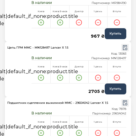
В наличии
Партномер: MR984190
Киев
Киев 3 часа
Днепр
1 день
В пути
Купить
967 ₴
Цепь ГРМ MMC - MN128497 Lancer X 1.5
Код: 13083
В наличии
Партномер: MN128497
Киев
Киев 3 часа
Днепр
1 день
В пути
Купить
2705 ₴
Подшипник сцепления выжимной MMC - 2960A042 Lancer X 1.5
Код: 7878
В наличии
Партномер: 2960A042
Киев
Киев 3 часа
Днепр
1 день
В пути