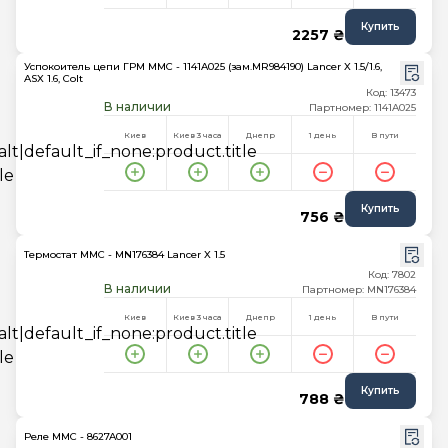
Купить
2257 ₴
Успокоитель цепи ГРМ MMC - 1141A025 (зам.MR984190) Lancer X 1.5/1.6,
ASX 1.6, Colt
Код: 13473
В наличии
Партномер: 1141A025
Киев
Киев 3 часа
Днепр
1 день
В пути
Купить
756 ₴
Термостат MMC - MN176384 Lancer X 1.5
Код: 7802
В наличии
Партномер: MN176384
Киев
Киев 3 часа
Днепр
1 день
В пути
Купить
788 ₴
Реле MMC - 8627A001