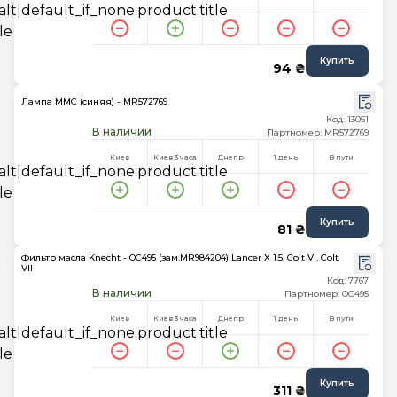
Купить
94 ₴
Лампа MMC (синяя) - MR572769
Код: 13051
В наличии
Партномер: MR572769
Киев
Киев 3 часа
Днепр
1 день
В пути
Купить
81 ₴
Фильтр масла Knecht - OC495 (зам.MR984204) Lancer X 1.5, Colt VI, Colt
VII
Код: 7767
В наличии
Партномер: OC495
Киев
Киев 3 часа
Днепр
1 день
В пути
Купить
311 ₴