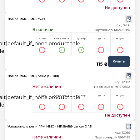
Не доступен
Лампа MMC - MR975280
Код: 9706
В наличии
Партномер: MR975280
Киев
Киев 3 часа
Днепр
1 день
В пути
Купить
115 ₴
Лампа MMC - MR572562 (синяя)
Код: 12102
Нет в наличии
Партномер: MR572562
Киев
Киев 3 часа
Днепр
1 день
В пути
Не доступен
Успокоитель цепи ГРМ MMC - MR984189 Lancer X 1.5
Код: 13086
Нет в наличии
Партномер: MR984189