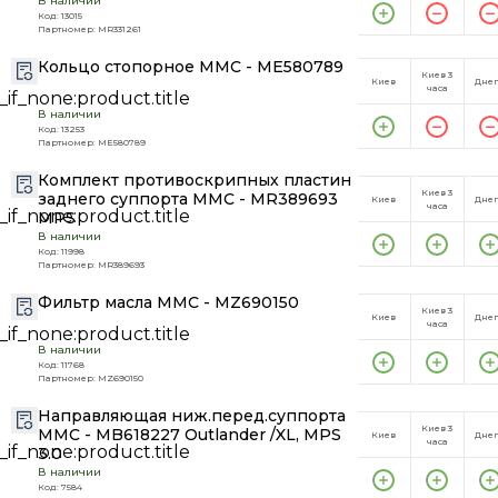
В наличии
Код: 13015
Партномер: MR331261
Кольцо стопорное MMC - ME580789
Киев 3
Киев
Дне
часа
В наличии
Код: 13253
Партномер: ME580789
Комплект противоскрипных пластин
Киев 3
заднего суппорта MMC - MR389693
Киев
Дне
часа
MPS
В наличии
Код: 11998
Партномер: MR389693
Фильтр масла MMC - MZ690150
Киев 3
Киев
Дне
часа
В наличии
Код: 11768
Партномер: MZ690150
Направляющая ниж.перед.суппорта
Киев 3
MMC - MB618227 Outlander /XL, MPS
Киев
Дне
часа
3.0
В наличии
Код: 7584