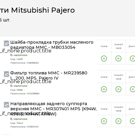
ти Mitsubishi Pajero
5
шт.
Шайба-прокладка трубки масляного
Киев 3
радиатора MMC - MB033054
Киев
Дне
часа
В наличии
Код: 14597
Партномер: MB033054
Фильтр топлива MMC - MR239580
Киев 3
L_200, MPS, Pajero IV
Киев
Дне
часа
В наличии
Код: 13188
Партномер: MR239580
Направляющая заднего суппорта
Киев 3
верхняя MMC - MR307401 MPS (K94W,
Киев
Дне
часа
K96W, KH4W, KH6W)
В наличии
Код: 11642
Партномер: MR307401