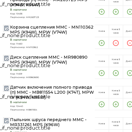
часа
(K94W, K96W)
В наличии
Код: 10435
Партномер: MR263723
Корзина сцепления MMC - MN110362
Киев 3
MPS (K94W), MPW (V74W)
Киев
Дне
часа
В наличии
Код: 11460
Партномер: MN110362
Диск сцепления MMC - MR980890
Киев 3
MPS (K94W), MPW (V74W)
Киев
Дне
часа
В наличии
Код: 11459
Партномер: MR980890
Датчик включения полного привода
Киев 3
(п) MMC - MB811554 L200 (K74T), MPW
Киев
Дне
часа
IV (K94W, K96W)
В наличии
Код: 10440
Партномер: MB811554
Пыльник шруса переднего MMC -
Киев 3
MR331261 MPS (K96W)
Киев
Дне
часа