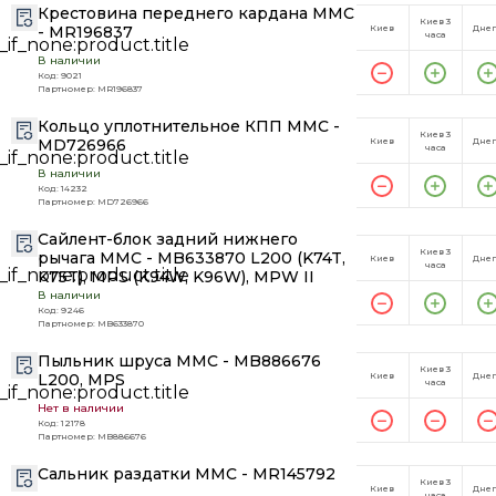
Крестовина переднего кардана MMC
Киев 3
- MR196837
Киев
Дне
часа
В наличии
Код: 9021
Партномер: MR196837
Кольцо уплотнительное КПП MMC -
Киев 3
MD726966
Киев
Дне
часа
В наличии
Код: 14232
Партномер: MD726966
Сайлент-блок задний нижнего
Киев 3
рычага MMC - MB633870 L200 (K74T,
Киев
Дне
часа
K75T), MPS (K94W, K96W), MPW II
В наличии
Код: 9246
Партномер: MB633870
Пыльник шруса MMC - MB886676
Киев 3
L200, MPS
Киев
Дне
часа
Нет в наличии
Код: 12178
Партномер: MB886676
Сальник раздатки MMC - MR145792
Киев 3
Киев
Дне
часа