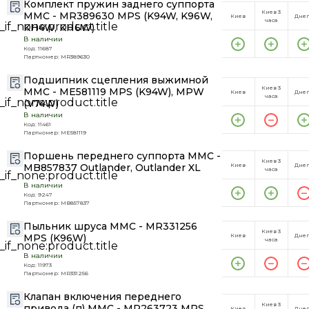
Комплект пружин заднего суппорта
Киев 3
MMC - MR389630 MPS (K94W, K96W,
Киев
Дне
часа
KH4W, KH6W)
В наличии
Код: 11687
Партномер: MR389630
Подшипник сцепления выжимной
Киев 3
MMC - ME581119 MPS (K94W), MPW
Киев
Дне
часа
(V74W)
В наличии
Код: 11461
Партномер: ME581119
Поршень переднего суппорта MMC -
Киев 3
MB857837 Outlander, Outlander XL
Киев
Дне
часа
В наличии
Код: 9247
Партномер: MB857837
Пыльник шруса MMC - MR331256
Киев 3
MPS (K96W)
Киев
Дне
часа
В наличии
Код: 11973
Партномер: MR331256
Клапан включения переднего
Киев 3
привода (п) MMC - MR263723 MPS
Киев
Дне