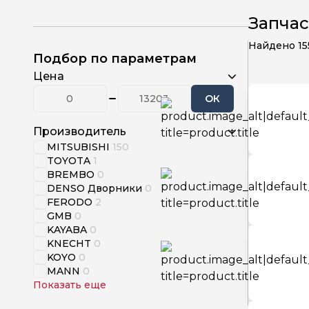
Запчас
Найдено
15
Подбор по параметрам
Цена
ОК
Производитель
MITSUBISHI
150
TOYOTA
1
BREMBO
0
DENSO Дворники
0
FERODO
2
GMB
0
KAYABA
0
KNECHT
0
KOYO
0
MANN
0
Показать еще