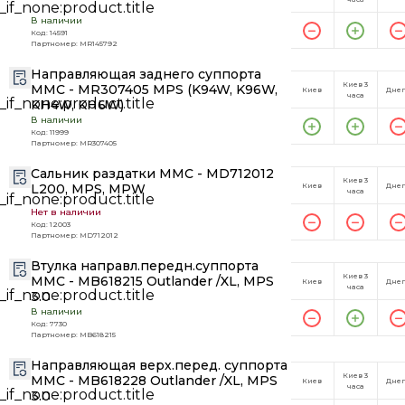
В наличии
Код: 14591
Партномер: MR145792
Направляющая заднего суппорта
Киев 3
MMC - MR307405 MPS (K94W, K96W,
Киев
Дне
часа
KH4W, KH6W)
В наличии
Код: 11999
Партномер: MR307405
Сальник раздатки MMC - MD712012
Киев 3
L200, MPS, MPW
Киев
Дне
часа
Нет в наличии
Код: 12003
Партномер: MD712012
Втулка направл.передн.суппорта
Киев 3
MMC - MB618215 Outlander /XL, MPS
Киев
Дне
часа
3.0
В наличии
Код: 7730
Партномер: MB618215
Направляющая верх.перед. суппорта
Киев 3
MMC - MB618228 Outlander /XL, MPS
Киев
Дне
часа
3.0