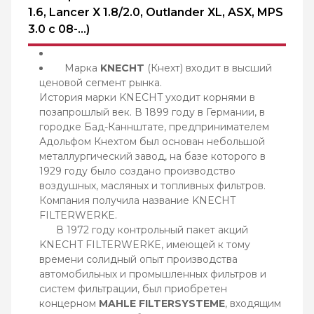
1.6, Lancer X 1.8/2.0, Outlander XL, ASX, MPS
3.0 c 08-...)
Марка
KNECHT
(Кнехт) входит в высший
ценовой сегмент рынка.
История марки KNECHT уходит корнями в
позапрошлый век. В 1899 году в Германии, в
городке Бад-Каннштате, предпринимателем
Адольфом Кнехтом был основан небольшой
металлургический завод, на базе которого в
1929 году было создано производство
воздушных, масляных и топливных фильтров.
Компания получила название KNECHT
FILTERWERKE.
В 1972 году контрольный пакет акций
KNECHT FILTERWERKE, имеющей к тому
времени солидный опыт производства
автомобильных и промышленных фильтров и
систем фильтрации, был приобретен
концерном
MAHLE FILTERSYSTEME
, входящим