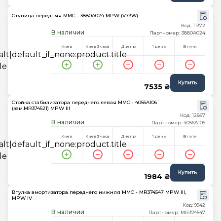
Ступица передняя MMC - 3880A024 MPW (V73W)
Код: 11372
В наличии
Партномер: 3880A024
Киев
Киев 3 часа
Днепр
1 день
В пути
Купить
7535 ₴
Стойка стабилизатора переднего левая MMC - 4056A106
(зам.MR374521) MPW III
Код: 12867
В наличии
Партномер: 4056A106
Киев
Киев 3 часа
Днепр
1 день
В пути
Купить
1984 ₴
Втулка амортизатора переднего нижняя MMC - MR374547 MPW III,
MPW IV
Код: 9942
В наличии
Партномер: MR374547