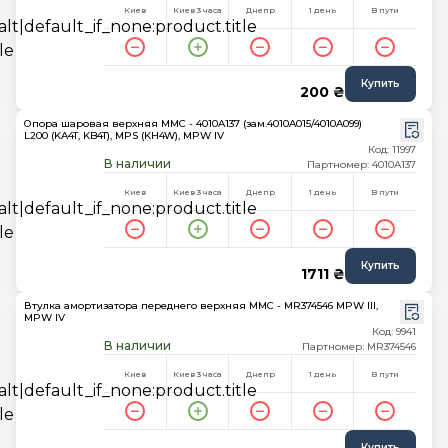
Киев
Киев 3 часа
Днепр
1 день
В пути
Купить
200 ₴
Опора шаровая верхняя MMC - 4010A137 (зам.4010A015/4010A099)
L200 (KA4T, KB4T), MPS (KH4W), MPW IV
Код: 11997
В наличии
Партномер: 4010A137
Киев
Киев 3 часа
Днепр
1 день
В пути
Купить
1711 ₴
Втулка амортизатора переднего верхняя MMC - MR374546 MPW III,
MPW IV
Код: 9941
В наличии
Партномер: MR374546
Киев
Киев 3 часа
Днепр
1 день
В пути
Купить