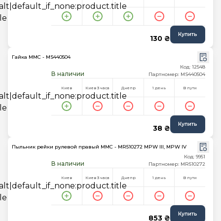
Купить
130 ₴
Гайка MMC - MS440504
Код: 12548
В наличии
Партномер: MS440504
Киев
Киев 3 часа
Днепр
1 день
В пути
Купить
38 ₴
Пыльник рейки рулевой правый MMC - MR510272 MPW III, MPW IV
Код: 9951
В наличии
Партномер: MR510272
Киев
Киев 3 часа
Днепр
1 день
В пути
Купить
853 ₴