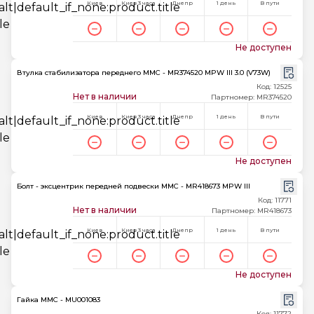
Киев
Киев 3 часа
Днепр
1 день
В пути
Не доступен
Втулка стабилизатора переднего MMC - MR374520 MPW III 3.0 (V73W)
Код: 12525
Нет в наличии
Партномер: MR374520
Киев
Киев 3 часа
Днепр
1 день
В пути
Не доступен
Болт - эксцентрик передней подвески MMC - MR418673 MPW III
Код: 11771
Нет в наличии
Партномер: MR418673
Киев
Киев 3 часа
Днепр
1 день
В пути
Не доступен
Гайка MMC - MU001083
Код: 11772