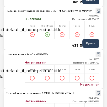
166 ₴
Пыльник амортизатора переднего MMC - MR554120 MPW III, MPW IV
Код: 9952
В наличии
Партномер: MR554120
Киев
Киев 3 часа
Днепр
1 день
В пути
Купить
422 ₴
Шпилька колеса MMC - MB584750
Код: 8639
Нет в наличии
Партномер: MB584750
Киев
Киев 3 часа
Днепр
1 день
В пути
Не доступен
Рулевой наконечник правый MMC - MR508136 MPW III
Код: 9948
Нет в наличии
Партномер: MR508136