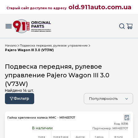
old.911auto.com.ua
Старый сайт доступен по адресу
Начало
Подвеска передняя, рулевое управление
Pajero Wagon III 3.0 (V73W)
Подвеска передняя, рулевое
управление Pajero Wagon III 3.0
(V73W)
Найдено
14
шт.
Фильтр
Гайка крепления колеса MMC - MR455707
Код: 8398
В наличии
Партномер: MR455707
Киев
Киев 3 часа
Днепр
1 день
В пути