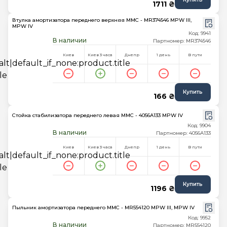
1711 ₴
Втулка амортизатора переднего верхняя MMC - MR374546 MPW III,
MPW IV
Код: 9941
В наличии
Партномер: MR374546
Киев
Киев 3 часа
Днепр
1 день
В пути
Купить
166 ₴
Стойка стабилизатора переднего левая MMC - 4056A133 MPW IV
Код: 9904
В наличии
Партномер: 4056A133
Киев
Киев 3 часа
Днепр
1 день
В пути
Купить
1196 ₴
Пыльник амортизатора переднего MMC - MR554120 MPW III, MPW IV
Код: 9952
В наличии
Партномер: MR554120