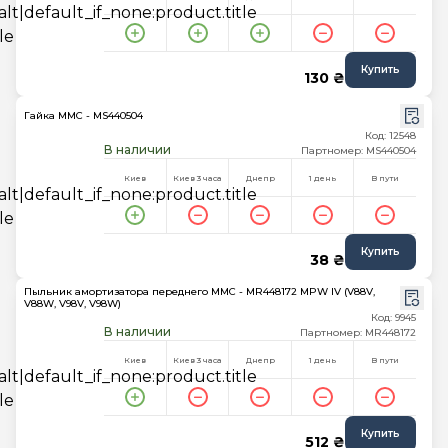
Купить
130 ₴
Гайка MMC - MS440504
Код: 12548
В наличии
Партномер: MS440504
Киев
Киев 3 часа
Днепр
1 день
В пути
Купить
38 ₴
Пыльник амортизатора переднего MMC - MR448172 MPW IV (V88V,
V88W, V98V, V98W)
Код: 9945
В наличии
Партномер: MR448172
Киев
Киев 3 часа
Днепр
1 день
В пути
Купить
512 ₴