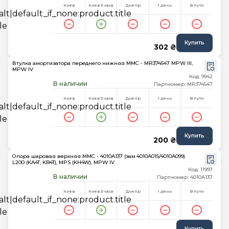
Киев
Киев 3 часа
Днепр
1 день
В пути
Купить
302 ₴
Втулка амортизатора переднего нижняя MMC - MR374547 MPW III,
MPW IV
Код: 9942
В наличии
Партномер: MR374547
Киев
Киев 3 часа
Днепр
1 день
В пути
Купить
200 ₴
Опора шаровая верхняя MMC - 4010A137 (зам.4010A015/4010A099)
L200 (KA4T, KB4T), MPS (KH4W), MPW IV
Код: 11997
В наличии
Партномер: 4010A137
Киев
Киев 3 часа
Днепр
1 день
В пути
Купить