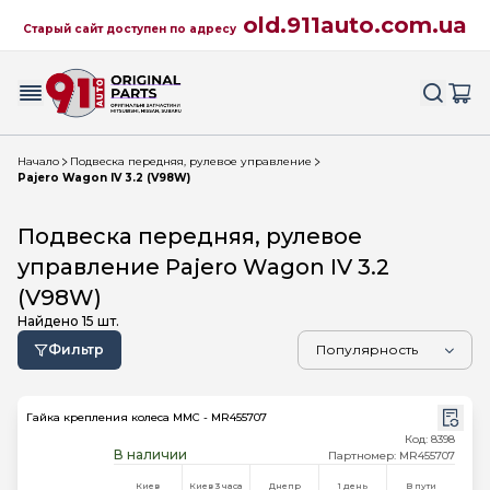
old.911auto.com.ua
Старый сайт доступен по адресу
Начало
Подвеска передняя, рулевое управление
Pajero Wagon IV 3.2 (V98W)
Подвеска передняя, рулевое
управление Pajero Wagon IV 3.2
(V98W)
Найдено
15
шт.
Фильтр
Гайка крепления колеса MMC - MR455707
Код: 8398
В наличии
Партномер: MR455707
Киев
Киев 3 часа
Днепр
1 день
В пути