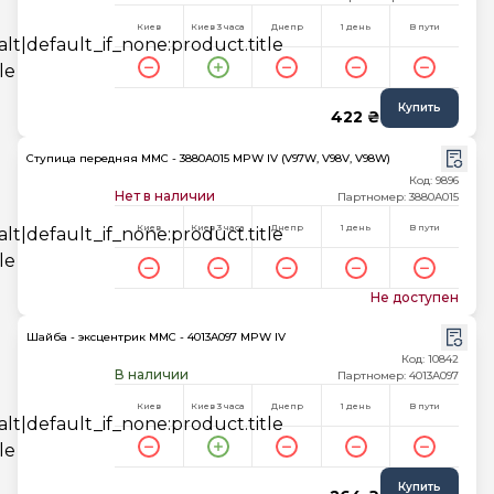
Киев
Киев 3 часа
Днепр
1 день
В пути
Купить
422 ₴
Ступица передняя MMC - 3880A015 MPW IV (V97W, V98V, V98W)
Код: 9896
Нет в наличии
Партномер: 3880A015
Киев
Киев 3 часа
Днепр
1 день
В пути
Не доступен
Шайба - эксцентрик MMC - 4013A097 MPW IV
Код: 10842
В наличии
Партномер: 4013A097
Киев
Киев 3 часа
Днепр
1 день
В пути
Купить