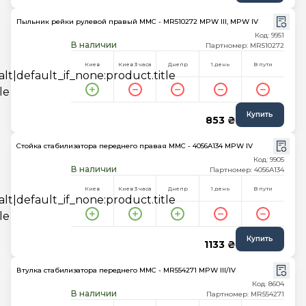
Пыльник рейки рулевой правый MMC - MR510272 MPW III, MPW IV
Код: 9951
В наличии
Партномер: MR510272
Киев
Киев 3 часа
Днепр
1 день
В пути
Купить
853 ₴
Стойка стабилизатора переднего правая MMC - 4056A134 MPW IV
Код: 9905
В наличии
Партномер: 4056A134
Киев
Киев 3 часа
Днепр
1 день
В пути
Купить
1133 ₴
Втулка стабилизатора переднего MMC - MR554271 MPW III/IV
Код: 8604
В наличии
Партномер: MR554271