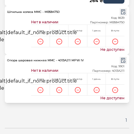
264 ₴
Шпилька колеса MMC - MB584750
Код: 8639
Нет в наличии
Партномер: MB584750
Киев
Киев 3 часа
Днепр
1 день
В пути
Не доступен
Опора шаровая нижняя MMC - 4013A211 MPW IV
Код: 9901
Нет в наличии
Партномер: 4013A211
Киев
Киев 3 часа
Днепр
1 день
В пути
Не доступен
1