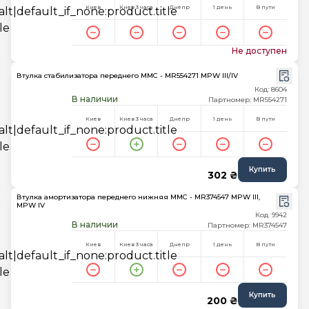
Киев
Киев 3 часа
Днепр
1 день
В пути
Не доступен
Втулка стабилизатора переднего MMC - MR554271 MPW III/IV
Код: 8604
В наличии
Партномер: MR554271
Киев
Киев 3 часа
Днепр
1 день
В пути
Купить
302 ₴
Втулка амортизатора переднего нижняя MMC - MR374547 MPW III,
MPW IV
Код: 9942
В наличии
Партномер: MR374547
Киев
Киев 3 часа
Днепр
1 день
В пути
Купить
200 ₴