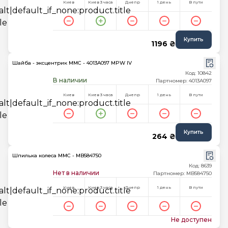
Киев
Киев 3 часа
Днепр
1 день
В пути
Купить
1196 ₴
Шайба - эксцентрик MMC - 4013A097 MPW IV
Код: 10842
В наличии
Партномер: 4013A097
Киев
Киев 3 часа
Днепр
1 день
В пути
Купить
264 ₴
Шпилька колеса MMC - MB584750
Код: 8639
Нет в наличии
Партномер: MB584750
Киев
Киев 3 часа
Днепр
1 день
В пути
Не доступен