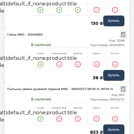
Купить
130 ₴
Гайка MMC - MS440504
Код: 12548
В наличии
Партномер: MS440504
Киев
Киев 3 часа
Днепр
1 день
В пути
Купить
38 ₴
Пыльник рейки рулевой правый MMC - MR510272 MPW III, MPW IV
Код: 9951
В наличии
Партномер: MR510272
Киев
Киев 3 часа
Днепр
1 день
В пути
Купить
853 ₴