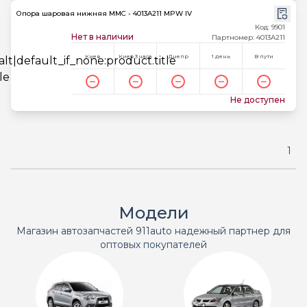
Опора шаровая нижняя MMC - 4013A211 MPW IV
Код: 9901
Нет в наличии
Партномер: 4013A211
Киев
Киев 3 часа
Днепр
1 день
В пути
Не доступен
1
Модели
Магазин автозапчастей 911auto надежный партнер для
оптовых покупателей