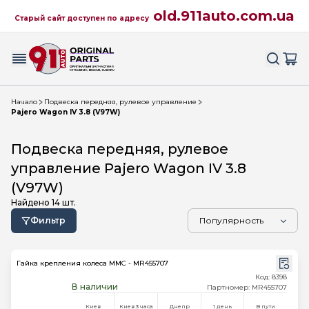
old.911auto.com.ua
Старый сайт доступен по адресу
Начало
Подвеска передняя, рулевое управление
Pajero Wagon IV 3.8 (V97W)
Подвеска передняя, рулевое
управление Pajero Wagon IV 3.8
(V97W)
Найдено
14
шт.
Фильтр
Гайка крепления колеса MMC - MR455707
Код: 8398
В наличии
Партномер: MR455707
Киев
Киев 3 часа
Днепр
1 день
В пути