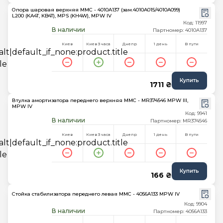
Опора шаровая верхняя MMC - 4010A137 (зам.4010A015/4010A099)
L200 (KA4T, KB4T), MPS (KH4W), MPW IV
Код: 11997
В наличии
Партномер: 4010A137
Киев
Киев 3 часа
Днепр
1 день
В пути
Купить
1711 ₴
Втулка амортизатора переднего верхняя MMC - MR374546 MPW III,
MPW IV
Код: 9941
В наличии
Партномер: MR374546
Киев
Киев 3 часа
Днепр
1 день
В пути
Купить
166 ₴
Стойка стабилизатора переднего левая MMC - 4056A133 MPW IV
Код: 9904
В наличии
Партномер: 4056A133