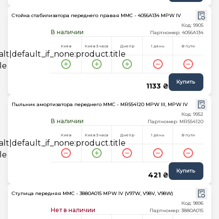
Стойка стабилизатора переднего правая MMC - 4056A134 MPW IV
Код: 9905
В наличии
Партномер: 4056A134
Киев
Киев 3 часа
Днепр
1 день
В пути
Купить
1133 ₴
Пыльник амортизатора переднего MMC - MR554120 MPW III, MPW IV
Код: 9952
В наличии
Партномер: MR554120
Киев
Киев 3 часа
Днепр
1 день
В пути
Купить
421 ₴
Ступица передняя MMC - 3880A015 MPW IV (V97W, V98V, V98W)
Код: 9896
Нет в наличии
Партномер: 3880A015