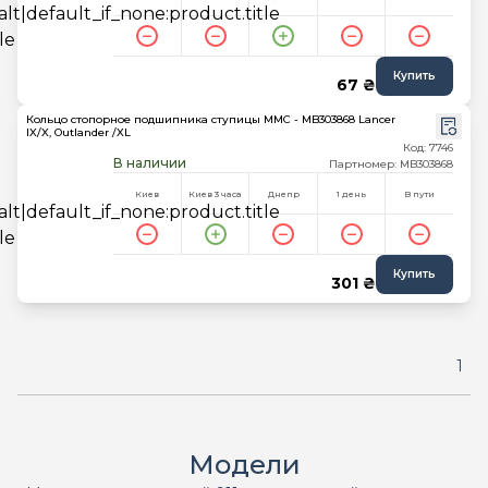
Купить
67 ₴
Кольцо стопорное подшипника ступицы MMC - MB303868 Lancer
IX/X, Outlander /XL
Код: 7746
В наличии
Партномер: MB303868
Киев
Киев 3 часа
Днепр
1 день
В пути
Купить
301 ₴
1
Модели