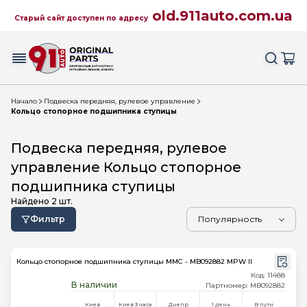
old.911auto.com.ua
Старый сайт доступен по адресу
Начало
Подвеска передняя, рулевое управление
Кольцо стопорное подшипника ступицы
Подвеска передняя, рулевое
управление Кольцо стопорное
подшипника ступицы
Найдено
2
шт.
Фильтр
Кольцо стопорное подшипника ступицы MMC - MB092882 MPW II
Код: 11488
В наличии
Партномер: MB092882
Киев
Киев 3 часа
Днепр
1 день
В пути