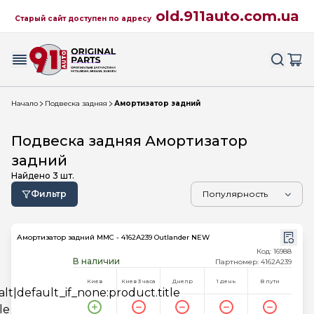
old.911auto.com.ua
Старый сайт доступен по адресу
Начало
Подвеска задняя
Амортизатор задний
Подвеска задняя Амортизатор
задний
Найдено
3
шт.
Фильтр
Амортизатор задний MMC - 4162A239 Outlander NEW
Код: 16988
В наличии
Партномер: 4162A239
Киев
Киев 3 часа
Днепр
1 день
В пути