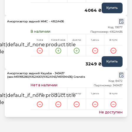
Купить
4064 ₴
Амортизатор задний MMC - 4162A436
Код: 19577
В наличии
Партномер: 4162A436
Киев
Киев 3 часа
Днепр
1 день
В пути
Купить
3249 ₴
Амортизатор задний Kayaba - 343437
(зам.MR995280/4162A001/4162A145/MR594436) Grandis
Код: 8472
Нет в наличии
Партномер: 343437
Киев
Киев 3 часа
Днепр
1 день
В пути
Не доступен