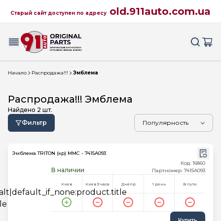
old.911auto.com.ua
Старый сайт доступен по адресу
Начало
Распродажа!!!
Эмблема
Распродажа!!! Эмблема
Найдено
2
шт.
Фильтр
Эмблема TRITON (кр) MMC - 7415A093
Код: 16860
В наличии
Партномер: 7415A093
Киев
Киев 3 часа
Днепр
1 день
В пути
Купить