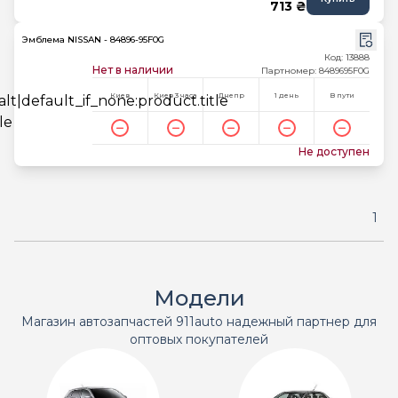
713 ₴
Эмблема NISSAN - 84896-95F0G
Код: 13888
Нет в наличии
Партномер: 8489695F0G
Киев
Киев 3 часа
Днепр
1 день
В пути
Не доступен
1
Модели
Магазин автозапчастей 911auto надежный партнер для
оптовых покупателей