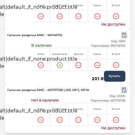
Киев
Киев 3 часа
Днепр
1 день
В пути
Не доступен
Сальник раздатки MMC - MR145792
Код: 14591
В наличии
Партномер: MR145792
Киев
Киев 3 часа
Днепр
1 день
В пути
Купить
201 ₴
Сальник раздатки MMC - MD731708 L200, MPS, MPW
Код: 12000
Нет в наличии
Партномер: MD731708
Киев
Киев 3 часа
Днепр
1 день
В пути
Не доступен