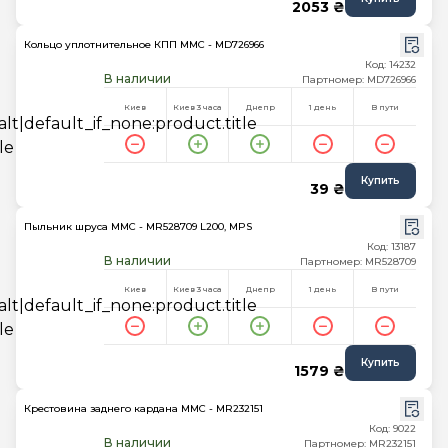
2053 ₴
Кольцо уплотнительное КПП MMC - MD726966
Код: 14232
В наличии
Партномер: MD726966
Киев
Киев 3 часа
Днепр
1 день
В пути
Купить
39 ₴
Пыльник шруса MMC - MR528709 L200, MPS
Код: 13187
В наличии
Партномер: MR528709
Киев
Киев 3 часа
Днепр
1 день
В пути
Купить
1579 ₴
Крестовина заднего кардана MMC - MR232151
Код: 9022
В наличии
Партномер: MR232151