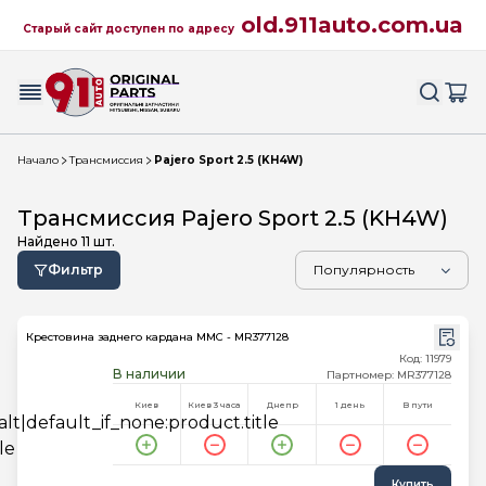
old.911auto.com.ua
Старый сайт доступен по адресу
Начало
Трансмиссия
Pajero Sport 2.5 (KH4W)
Трансмиссия Pajero Sport 2.5 (KH4W)
Найдено
11
шт.
Фильтр
Крестовина заднего кардана MMC - MR377128
Код: 11979
В наличии
Партномер: MR377128
Киев
Киев 3 часа
Днепр
1 день
В пути
Купить