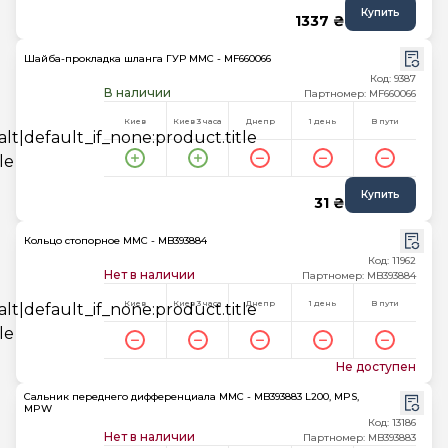
Купить
1337 ₴
Шайба-прокладка шланга ГУР MMC - MF660066
Код: 9387
В наличии
Партномер: MF660066
Киев
Киев 3 часа
Днепр
1 день
В пути
Купить
31 ₴
Кольцо стопорное MMC - MB393884
Код: 11962
Нет в наличии
Партномер: MB393884
Киев
Киев 3 часа
Днепр
1 день
В пути
Не доступен
Сальник переднего дифференциала MMC - MB393883 L200, MPS,
MPW
Код: 13186
Нет в наличии
Партномер: MB393883