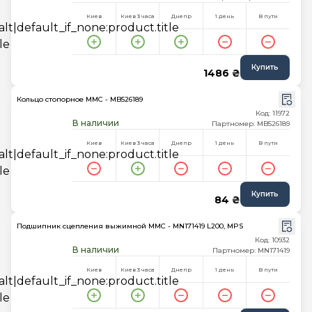
Киев
Киев 3 часа
Днепр
1 день
В пути
Купить
1486 ₴
Кольцо стопорное MMC - MB526189
Код: 11972
В наличии
Партномер: MB526189
Киев
Киев 3 часа
Днепр
1 день
В пути
Купить
84 ₴
Подшипник сцепления выжимной MMC - MN171419 L200, MPS
Код: 10932
В наличии
Партномер: MN171419
Киев
Киев 3 часа
Днепр
1 день
В пути