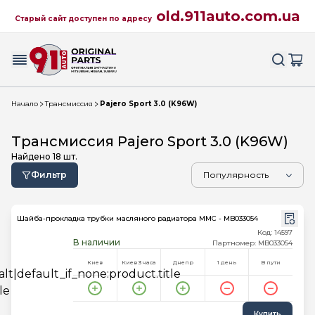
old.911auto.com.ua
Старый сайт доступен по адресу
Начало
Трансмиссия
Pajero Sport 3.0 (K96W)
Трансмиссия Pajero Sport 3.0 (K96W)
Найдено
18
шт.
Фильтр
Шайба-прокладка трубки масляного радиатора MMC - MB033054
Код: 14597
В наличии
Партномер: MB033054
Киев
Киев 3 часа
Днепр
1 день
В пути
Купить