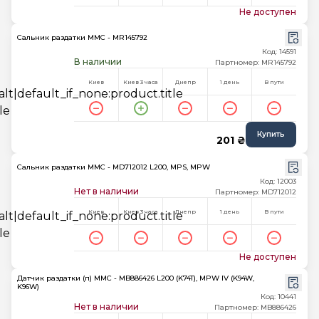
Не доступен
Сальник раздатки MMC - MR145792
Код: 14591
В наличии
Партномер: MR145792
Киев
Киев 3 часа
Днепр
1 день
В пути
Купить
201 ₴
Сальник раздатки MMC - MD712012 L200, MPS, MPW
Код: 12003
Нет в наличии
Партномер: MD712012
Киев
Киев 3 часа
Днепр
1 день
В пути
Не доступен
Датчик раздатки (п) MMC - MB886426 L200 (K74T), MPW IV (K94W,
K96W)
Код: 10441
Нет в наличии
Партномер: MB886426