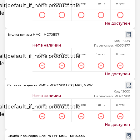
Киев
Киев 3 часа
Днепр
1 день
В пути
Не доступен
Втулка кулисы MMC - MD701577
Код: 14224
Нет в наличии
Партномер: MD701577
Киев
Киев 3 часа
Днепр
1 день
В пути
Не доступен
Сальник раздатки MMC - MD731708 L200, MPS, MPW
Код: 12000
Нет в наличии
Партномер: MD731708
Киев
Киев 3 часа
Днепр
1 день
В пути
Не доступен
Шайба-прокладка шланга ГУР MMC - MF660066