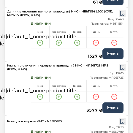
61 ₴
Датчик включения полного привода (п) MMC - MB811554 L200 (K74T),
MPW IV (K94W, K96W)
Код: 10440
В наличии
Партномер: MB811554
Киев
Киев 3 часа
Днепр
1 день
В пути
Купить
1527 ₴
Клапан включения переднего привода (п) MMC - MR263723 MPS
(K94W, K96W)
Код: 10435
В наличии
Партномер: MR263723
Киев
Киев 3 часа
Днепр
1 день
В пути
Купить
3577 ₴
Кольцо стопорное MMC - ME580789
Код: 13253
В наличии
Партномер: ME580789