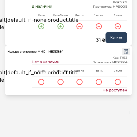
Код: 9387
В наличии
Партномер: MF660066
Киев
Киев 3 часа
Днепр
1 день
В пути
Купить
31 ₴
Кольцо стопорное MMC - MB393884
Код: 11962
Нет в наличии
Партномер: MB393884
Киев
Киев 3 часа
Днепр
1 день
В пути
Не доступен
1