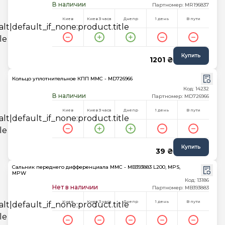
В наличии
Партномер: MR196837
Киев
Киев 3 часа
Днепр
1 день
В пути
Купить
1201 ₴
Кольцо уплотнительное КПП MMC - MD726966
Код: 14232
В наличии
Партномер: MD726966
Киев
Киев 3 часа
Днепр
1 день
В пути
Купить
39 ₴
Сальник переднего дифференциала MMC - MB393883 L200, MPS,
MPW
Код: 13186
Нет в наличии
Партномер: MB393883
Киев
Киев 3 часа
Днепр
1 день
В пути