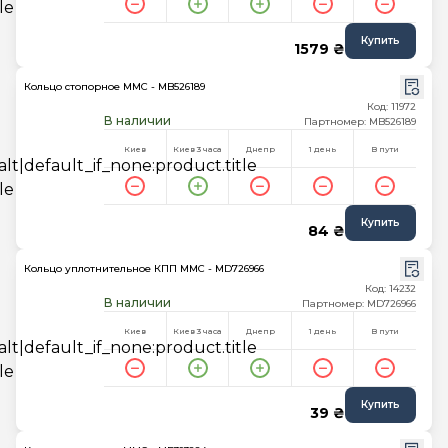
Купить
1579 ₴
Кольцо стопорное MMC - MB526189
Код: 11972
В наличии
Партномер: MB526189
Киев
Киев 3 часа
Днепр
1 день
В пути
Купить
84 ₴
Кольцо уплотнительное КПП MMC - MD726966
Код: 14232
В наличии
Партномер: MD726966
Киев
Киев 3 часа
Днепр
1 день
В пути
Купить
39 ₴