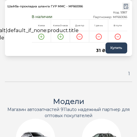
Шайба-прокладка шланга ГУР MMC - MF660066
Код: 9387
В наличии
Партномер: MF660066
Киев
Киев 3 часа
Днепр
1 день
В пути
Купить
31 ₴
1
Модели
Магазин автозапчастей 911auto надежный партнер для
оптовых покупателей