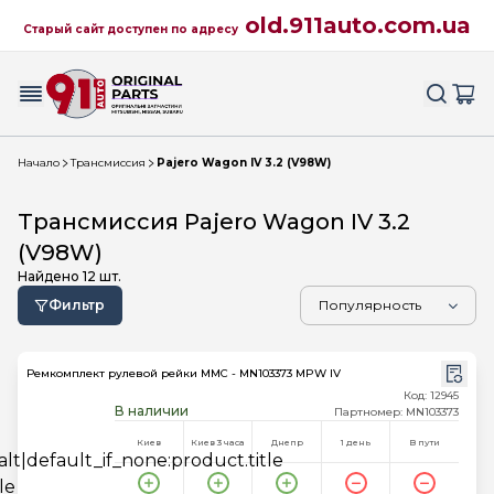
old.911auto.com.ua
Старый сайт доступен по адресу
Начало
Трансмиссия
Pajero Wagon IV 3.2 (V98W)
Трансмиссия Pajero Wagon IV 3.2
(V98W)
Найдено
12
шт.
Фильтр
Ремкомплект рулевой рейки MMC - MN103373 MPW IV
Код: 12945
В наличии
Партномер: MN103373
Киев
Киев 3 часа
Днепр
1 день
В пути