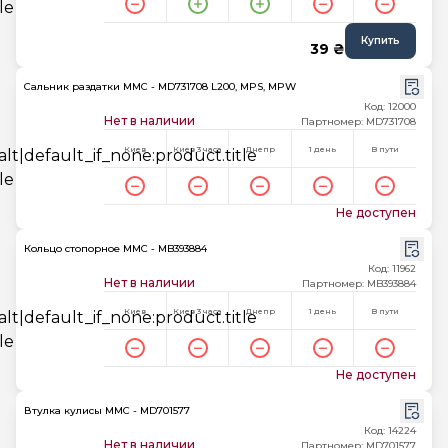
Купить
39 ₴
Сальник раздатки MMC - MD731708 L200, MPS, MPW
Код: 12000
Нет в наличии
Партномер: MD731708
Киев
Киев 3 часа
Днепр
1 день
В пути
Не доступен
Кольцо стопорное MMC - MB393884
Код: 11962
Нет в наличии
Партномер: MB393884
Киев
Киев 3 часа
Днепр
1 день
В пути
Не доступен
Втулка кулисы MMC - MD701577
Код: 14224
Нет в наличии
Партномер: MD701577