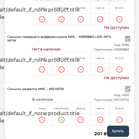
Киев
Киев 3 часа
Днепр
1 день
В пути
Не доступен
Сальник переднего дифференциала MMC - MB393883 L200, MPS,
MPW
Код: 13186
Нет в наличии
Партномер: MB393883
Киев
Киев 3 часа
Днепр
1 день
В пути
Не доступен
Сальник раздатки MMC - MR145792
Код: 14591
В наличии
Партномер: MR145792
Киев
Киев 3 часа
Днепр
1 день
В пути
Купить
201 ₴