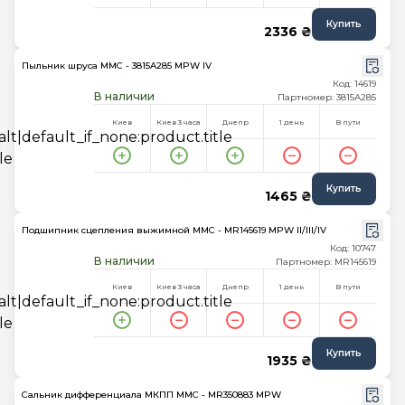
Купить
2336 ₴
Пыльник шруса MMC - 3815A285 MPW IV
Код: 14619
В наличии
Партномер: 3815A285
Киев
Киев 3 часа
Днепр
1 день
В пути
Купить
1465 ₴
Подшипник сцепления выжимной MMC - MR145619 MPW II/III/IV
Код: 10747
В наличии
Партномер: MR145619
Киев
Киев 3 часа
Днепр
1 день
В пути
Купить
1935 ₴
Сальник дифференциала МКПП MMC - MR350883 MPW