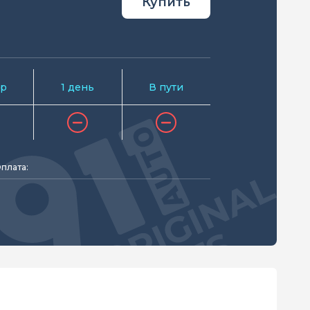
Купить
р
1 день
В пути
плата: