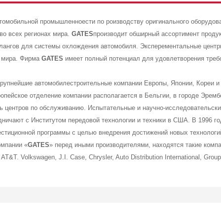
омобильной промышленноести по роизводству оригинального оборудова
во всех регионах мира.
GATES
производит обширный ассортимент продукт
 шлангов для системы охлождения автомобиля. Эксперементальные цент
х мира. Фирма
GATES
имеет полный потенциал для удовлетворения требо
крупнейшие автомобилестроительные компании Европы, Японии, Кореи и
ропейское отделение компании располагается в Бельгии, в городе Эремб
ть центров по обслуживанию. Испытательные и научно-исследовательск
дничают с Институтом передовой технологии и техники в США. В 1996 г
стиционной программы с целью внедрения достижений новых технологи
омпании «
GATES
» перед иными производителями, находятся такие компани
, AT&T. Volkswagen, J.I. Case, Chrysler, Auto Distribution International, Grou