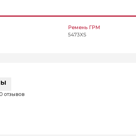
Ремень ГРМ
5473XS
сы
0 отзывов