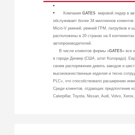
Компания
GATES
мировой лидер в авт
обслуживает более 34 миллионов клиентов 
Micro-V ремней, ремней ГРМ, патрубков и
расположены в 20 странах на 4 континента
автопроизводителей.
В числе клиентов фирмы «
GATES
» все 
в городе Денвер (США, штат Колорадо). Ев
своем распоряжении девять заводов и шес
высококачественные изделия и тесно сотру
PLC», что способствовало расширению инве
Среди клиентов, отдающих предпочтение к
Caterpillar, Toyota, Nissan, Audi, Volvo, Xerox