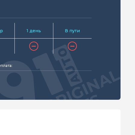
р
1 день
В пути
плата: