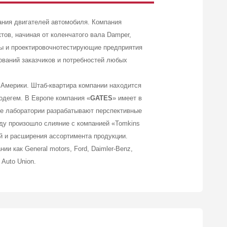
ния двигателей автомобиля. Компания
ов, начиная от коленчатого вала Damper,
ры и проектировочнотестирующие предприятия
ваний заказчиков и потребностей любых
 Америки. Штаб-квартира компании находится
одегем. В Европе компания «
GATES
» имеет в
ие лаборатории разрабатывают перспективные
оду произошло слияние с компанией «Tomkins
й и расширения ассортимента продукции.
и как General motors, Ford, Daimler-Benz,
p Auto Union.