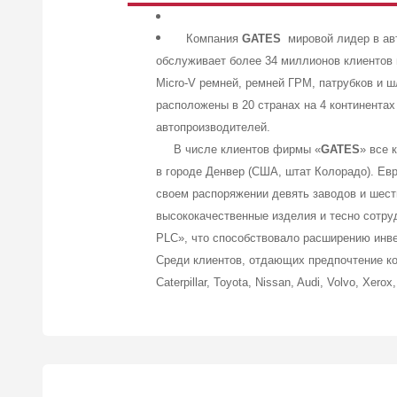
Компания
GATES
мировой лидер в авт
обслуживает более 34 миллионов клиентов 
Micro-V ремней, ремней ГРМ, патрубков и
расположены в 20 странах на 4 континента
автопроизводителей.
В числе клиентов фирмы «
GATES
» все 
в городе Денвер (США, штат Колорадо). Ев
своем распоряжении девять заводов и шес
высококачественные изделия и тесно сотру
PLC», что способствовало расширению инве
Среди клиентов, отдающих предпочтение к
Caterpillar, Toyota, Nissan, Audi, Volvo, Xerox