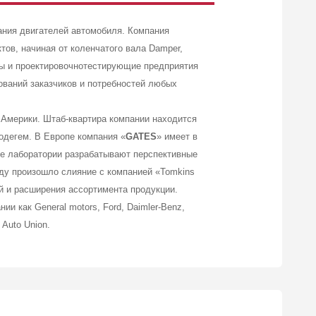
ния двигателей автомобиля. Компания
ов, начиная от коленчатого вала Damper,
ры и проектировочнотестирующие предприятия
ваний заказчиков и потребностей любых
 Америки. Штаб-квартира компании находится
одегем. В Европе компания «
GATES
» имеет в
ие лаборатории разрабатывают перспективные
оду произошло слияние с компанией «Tomkins
й и расширения ассортимента продукции.
и как General motors, Ford, Daimler-Benz,
p Auto Union.