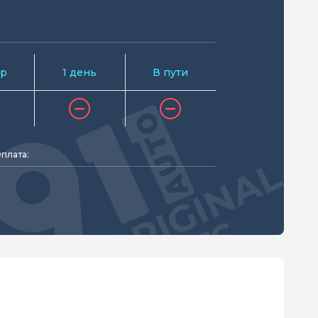
р
1 день
В пути
плата: