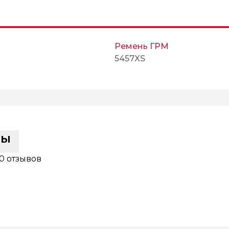
Ремень ГРМ
5457XS
сы
0 отзывов