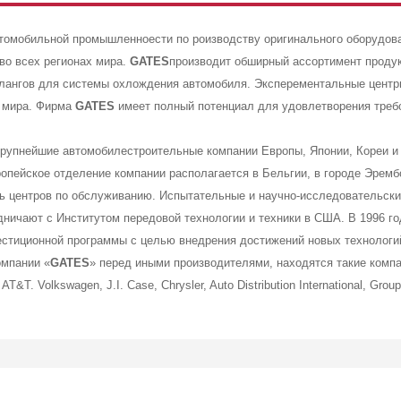
омобильной промышленноести по роизводству оригинального оборудова
во всех регионах мира.
GATES
производит обширный ассортимент продукт
 шлангов для системы охлождения автомобиля. Эксперементальные цент
х мира. Фирма
GATES
имеет полный потенциал для удовлетворения требо
крупнейшие автомобилестроительные компании Европы, Японии, Кореи и
ропейское отделение компании располагается в Бельгии, в городе Эремб
ть центров по обслуживанию. Испытательные и научно-исследовательск
дничают с Институтом передовой технологии и техники в США. В 1996 г
стиционной программы с целью внедрения достижений новых технологи
омпании «
GATES
» перед иными производителями, находятся такие компани
, AT&T. Volkswagen, J.I. Case, Chrysler, Auto Distribution International, Grou