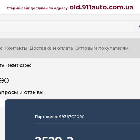
old.911auto.com.ua
Старый сайт доступен по адресу
с
Контакты
Доставка и оплата
Оптовым покупателям
TA - 99367-C2090
090
опросы и отзывы
Партномер: 99367C2090