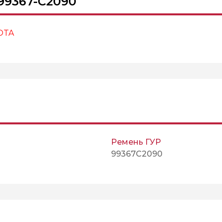
99367-C2090
OTA
Ремень ГУР
99367C2090