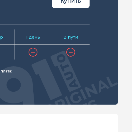
Купить
р
1 день
В пути
плата: