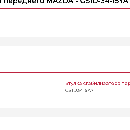
 переднего MAZDA - GS1D-34-15YA
Втулка стабилизатора пе
GS1D3415YA