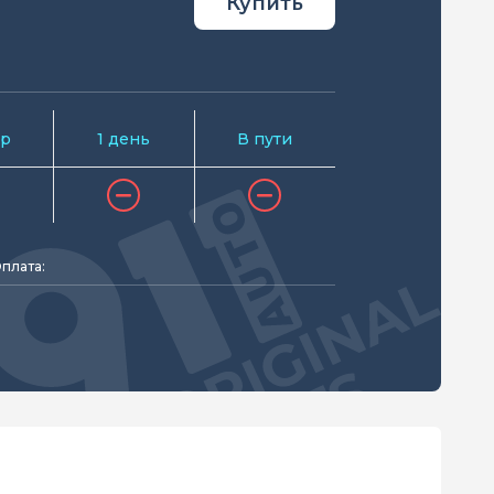
Купить
р
1 день
В пути
плата: