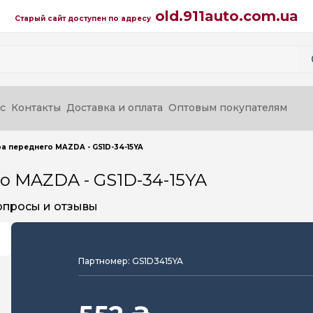
old.911auto.com.ua
Старый сайт доступен по адресу
с
Контакты
Доставка и оплата
Оптовым покупателям
ра переднего MAZDA - GS1D-34-15YA
о MAZDA - GS1D-34-15YA
опросы и отзывы
Партномер: GS1D3415YA