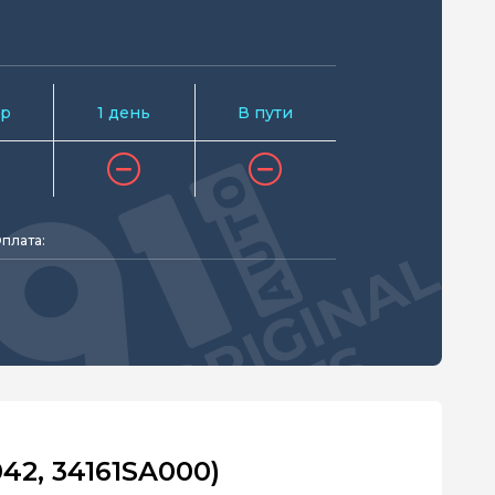
р
1 день
В пути
плата:
42, 34161SA000)