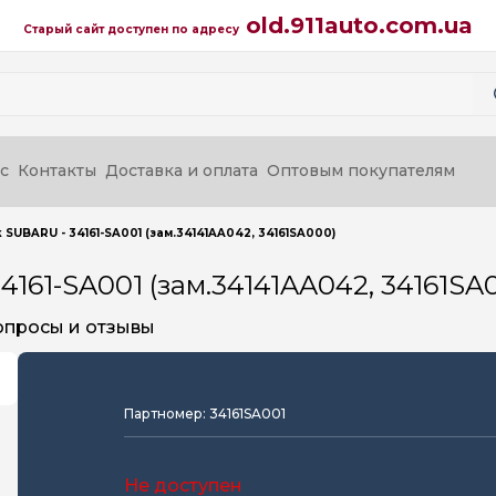
old.911auto.com.ua
Старый сайт доступен по адресу
с
Контакты
Доставка и оплата
Оптовым покупателям
SUBARU - 34161-SA001 (зам.34141AA042, 34161SA000)
161-SA001 (зам.34141AA042, 34161SA
опросы и отзывы
Партномер: 34161SA001
Не доступен