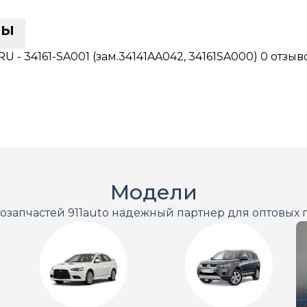
сы
- 34161-SA001 (зам.34141AA042, 34161SA000)
0 отзыв
Модели
тозапчастей 911auto надежный партнер для оптовых 