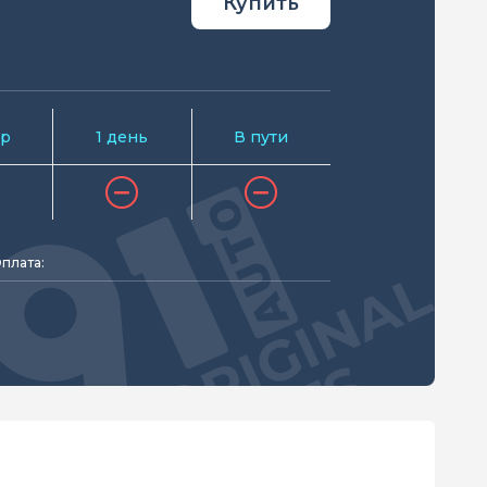
Купить
р
1 день
В пути
плата: