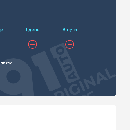
р
1 день
В пути
плата: