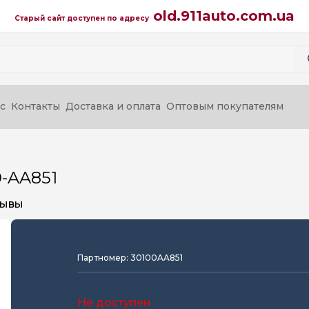
old.911auto.com.ua
Старый сайт доступен по адресу
с
Контакты
Доставка и оплата
Оптовым покупателям
0-AA851
зывы
Партномер: 30100AA851
Не доступен