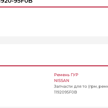
1920-95F0B
Ремень ГУР
NISSAN
Запчасти для то (грм, рем
1192095F0B