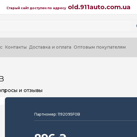
old.911auto.com.ua
Старый сайт доступен по адресу
с
Контакты
Доставка и оплата
Оптовым покупателям
B
опросы и отзывы
Партномер: 1192095F0B