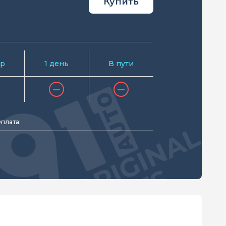
Купить
р
1 день
В пути
плата: