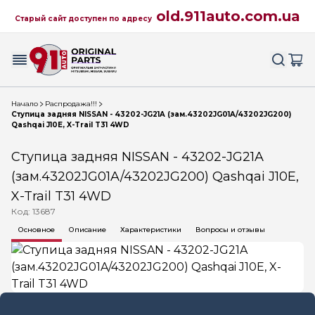
old.911auto.com.ua
Старый сайт доступен по адресу
Начало
Распродажа!!!
Ступица задняя NISSAN - 43202-JG21A (зам.43202JG01A/43202JG200)
Qashqai J10E, X-Trail T31 4WD
Ступица задняя NISSAN - 43202-JG21A
(зам.43202JG01A/43202JG200) Qashqai J10E,
X-Trail T31 4WD
Код: 13687
Основное
Описание
Характеристики
Вопросы и отзывы