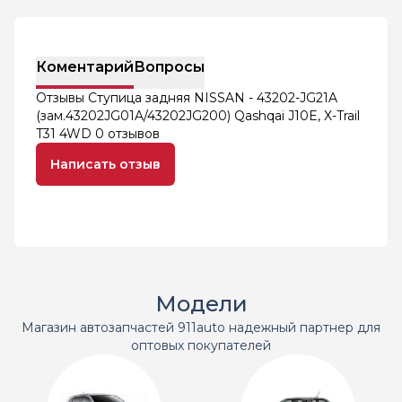
Коментарий
Вопросы
Отзывы Ступица задняя NISSAN - 43202-JG21A
(зам.43202JG01A/43202JG200) Qashqai J10E, X-Trail
T31 4WD
0 отзывов
Написать отзыв
Модели
Магазин автозапчастей 911auto надежный партнер для
оптовых покупателей