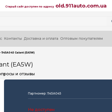
old.911auto.com.ua
Старый сайт доступен по адресу
с
Контакты
Доставка и оплата
Оптовым покупателям
 1145A045 Galant (EA5W)
ant (EA5W)
опросы и отзывы
Партномер: 1145A045
Не доступен