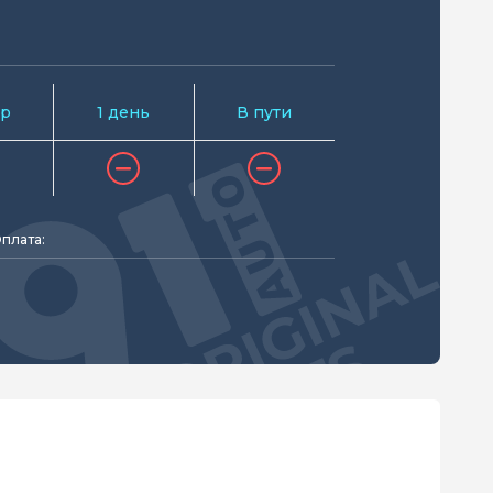
р
1 день
В пути
плата: