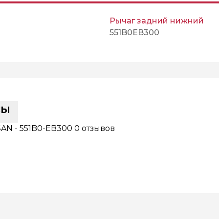
Рычаг задний нижний
551B0EB300
сы
AN - 551B0-EB300
0 отзывов