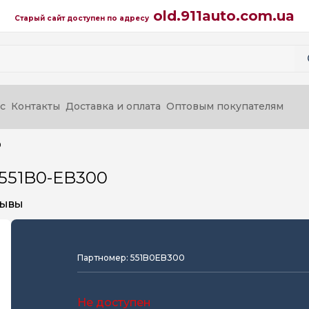
old.911auto.com.ua
Старый сайт доступен по адресу
с
Контакты
Доставка и оплата
Оптовым покупателям
0
 551B0-EB300
зывы
Партномер: 551B0EB300
Не доступен