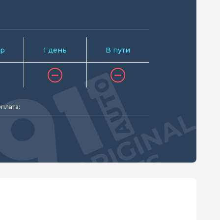
р
1 день
В пути
плата: