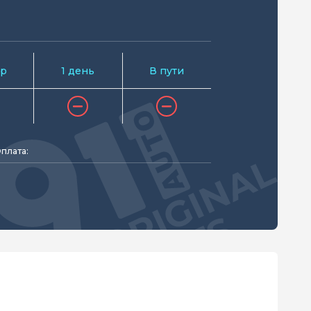
р
1 день
В пути
плата: