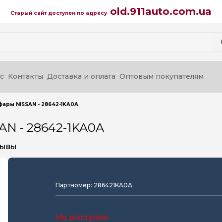
old.911auto.com.ua
Старый сайт доступен по адресу
с
Контакты
Доставка и оплата
Оптовым покупателям
ары NISSAN - 28642-1KA0A
AN - 28642-1KA0A
зывы
Партномер: 286421KA0A
Не доступен