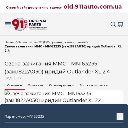
old.911auto.com.ua
Старый сайт доступен по адресу
Начало
Запчасти для ТО (ГРМ, ремни, ролики, свечи)
Свеча зажигания MMC - MN163235 (зам.1822A030) иридий Outlander XL
2.4
Свеча зажигания MMC - MN163235
(зам.1822A030) иридий Outlander XL 2.4
Код: 16118
Основное
Описание
Характеристики
Вопросы и отзывы
Партномер: MN163235