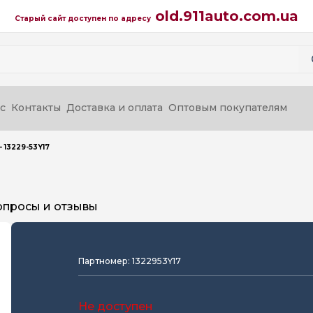
old.911auto.com.ua
Старый сайт доступен по адресу
с
Контакты
Доставка и оплата
Оптовым покупателям
 13229-53Y17
опросы и отзывы
Партномер: 1322953Y17
Не доступен