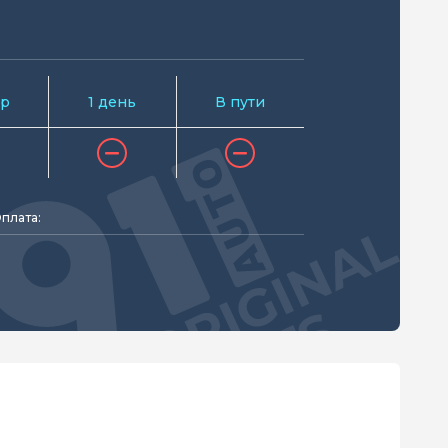
р
1 день
В пути
плата: