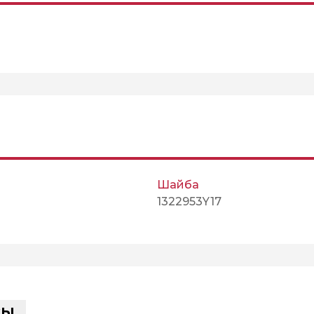
Шайба
1322953Y17
сы