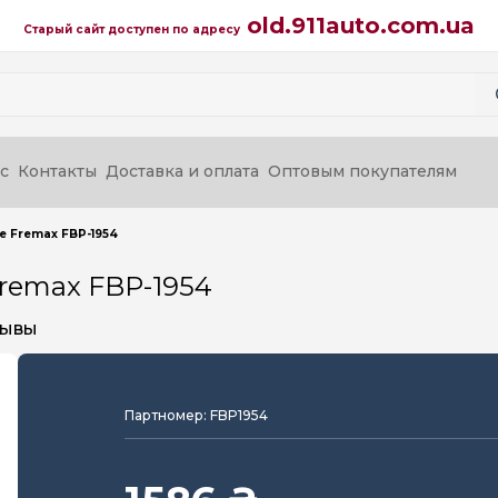
old.911auto.com.ua
Старый сайт доступен по адресу
с
Контакты
Доставка и оплата
Оптовым покупателям
 Fremax FBP-1954
remax FBP-1954
зывы
Партномер: FBP1954