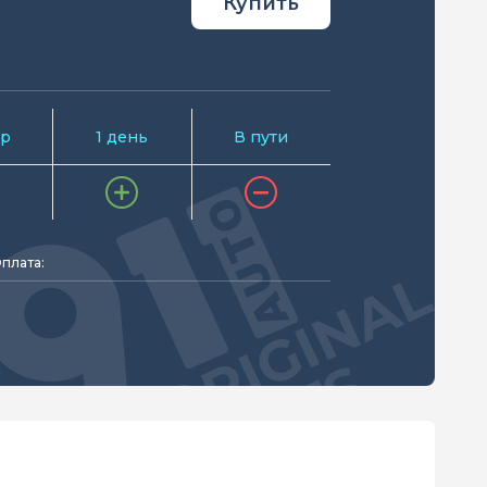
Купить
р
1 день
В пути
плата: