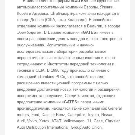
В числе клиентов фирмы «
GATES
» все крупнейшие
автомобилестроительные компании Европы, Японии,
Кореи и Америки. Штаб-квартира компании находится в
городе Денвер (США, штат Колорадо). Европейское
отделение компании располагается в Бельгии, в городе
Эрембодегем. В Европе компания «
GATES
» имеет в
своем распоряжении девять заводов и шесть центров по
обслуживанию. Испытательные и научно-
исследовательские лаборатории разрабатывают
перспективные высококачественные изделия и тесно
сотрудничают с Институтом передовой технологии и
техники в США. В 1996 году произошло слияние с
компанией «Tomkins PLC», что способствовало
расширению инвестиционной программы с целью
внедрения достижений новых технологий и расширения
ассортимента продукции. Среди клиентов, отдающих
предпочтение компании «
GATES
» перед иными
производителями, находятся такие компании как General
motors, Ford, Daimler-Benz, Caterpillar, Toyota, Nissan,
Audi, Volvo, Xerox, AT&T. Volkswagen, J.I. Case, Chrysler,
Auto Distribution International, Group Auto Union.