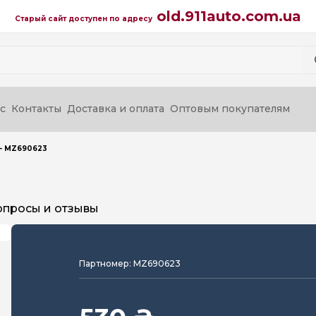
old.911auto.com.ua
Старый сайт доступен по адресу
с
Контакты
Доставка и оплата
Оптовым покупателям
- MZ690623
опросы и отзывы
Партномер: MZ690623