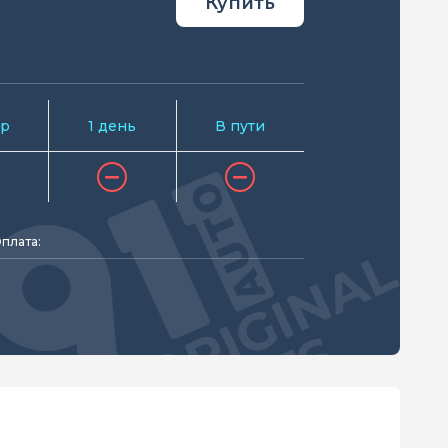
Купить
р
1 день
В пути
плата: