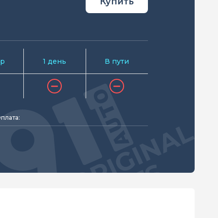
Купить
р
1 день
В пути
плата: