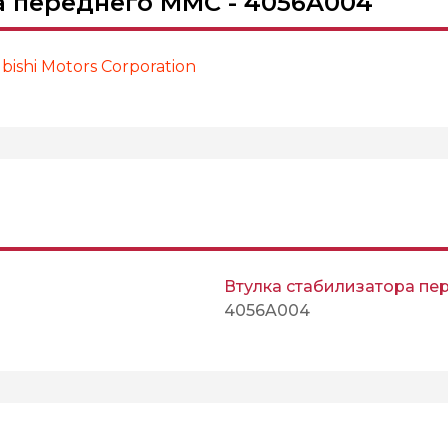
а переднего MMC - 4056A004
ishi Motors Corporation
Втулка стабилизатора пе
4056A004