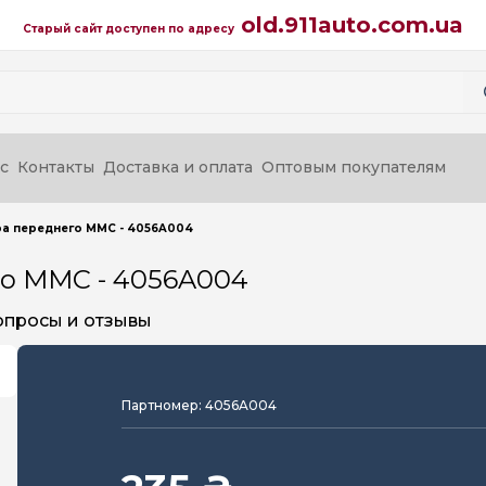
old.911auto.com.ua
Старый сайт доступен по адресу
с
Контакты
Доставка и оплата
Оптовым покупателям
ра переднего MMC - 4056A004
го MMC - 4056A004
опросы и отзывы
Партномер: 4056A004