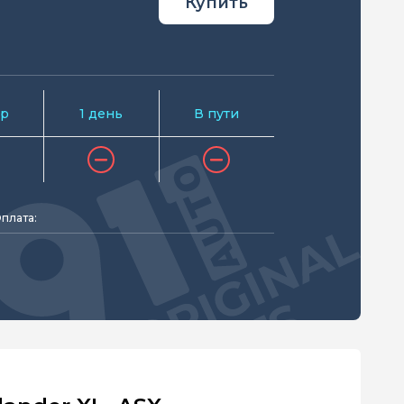
Купить
р
1 день
В пути
плата: