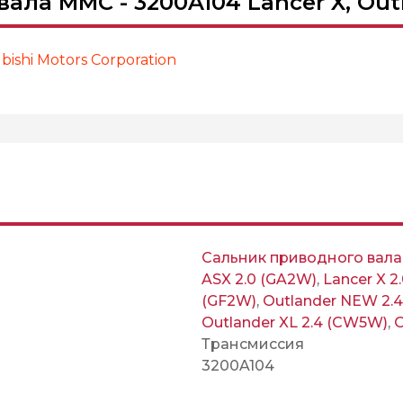
ала MMC - 3200A104 Lancer X, Outl
ishi Motors Corporation
Сальник приводного вала
ASX 2.0 (GA2W)
,
Lancer X 2
(GF2W)
,
Outlander NEW 2.
Outlander XL 2.4 (CW5W)
,
O
Трансмиссия
3200A104