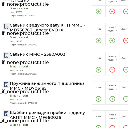
3713A012
години
В наявності
Код: 21576
Партномер: 3713A012
Сальник ведучого валу КПП MMC -
Київ 3
MD758763 Lancer EVO IX
Київ
Дніп
години
В наявності
Код: 14275
Партномер: MD758763
Сальник MMC - 2580A003
Київ 3
Київ
Дніп
години
В наявності
Код: 16290
Партномер: 2580A003
Пружина вижимного підшипника
Київ 3
MMC - MD706185
Київ
Дніп
години
В наявності
Код: 19037
Партномер: MD706185
Шайба-прокладка пробки піддону
Київ 3
АКПП MMC - MF660036
Київ
Дніп
години
В наявності