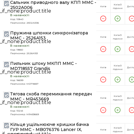
Сальник приводного валу КПП MMC -
Київ 3
2502A006
Київ
Дніп
години
В наявності
Код: 10840
Партномер: 2502A006
Пружина шпонки синхронізатора
Київ 3
MMC - 2526A153
Київ
Дніп
години
В наявності
Код: 19850
Партномер: 2526A153
Пильник штоку МКПП MMC -
Київ 3
MD718557 Grandis
Київ
Дніп
години
В наявності
Код: 18699
Партномер: MD718557
Тягова скоба перемикання передач
Київ 3
MMC - MR453669
Київ
Дніп
години
В наявності
Код: 13245
Партномер: MR453669
Кільце ущільнююче кришки бачка
Київ 3
ГУР MMC - MB076376 Lancer IX,
Київ
Дніп
години