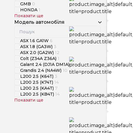
GMB
0
HONDA
1
Показати ще
Модель автомобіля
ASX 1.6 GA1W
6
ASX 1.8 (GA3W)
3
ASX 2.0 (GA2W)
12
Colt (Z34A Z36A)
1
Galant 2.4 (DJ1A DM1A)
3
Grandis 2.4 (NA4W)
10
L200 2.5 (K64T)
3
L200 2.5 (K74T)
14
L200 2.5 (KA4T)
7
L200 2.5 (KB4T)
14
Показати ще