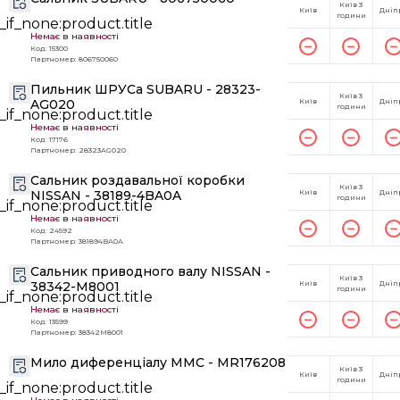
Київ 3
Київ
Дніп
години
Немає в наявності
Код: 15300
Партномер: 806750060
Пильник ШРУСа SUBARU - 28323-
Київ 3
AG020
Київ
Дніп
години
Немає в наявності
Код: 17176
Партномер: 28323AG020
Сальник роздавальної коробки
Київ 3
NISSAN - 38189-4BA0A
Київ
Дніп
години
Немає в наявності
Код: 24592
Партномер: 381894BA0A
Сальник приводного валу NISSAN -
Київ 3
38342-M8001
Київ
Дніп
години
Немає в наявності
Код: 13599
Партномер: 38342M8001
Мило диференціалу MMC - MR176208
Київ 3
Київ
Дніп
години