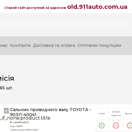
old.911auto.com.ua
Старий сайт доступний за адресою
нас
Контакти
Доставка та оплата
Оптовим покупцям
ісія
65
шт.
Сальник приводного валу TOYOTA -
Київ 3
90311-40041
Київ
Дніп
години
В наявності
Код: 18875
Партномер: 9031140041