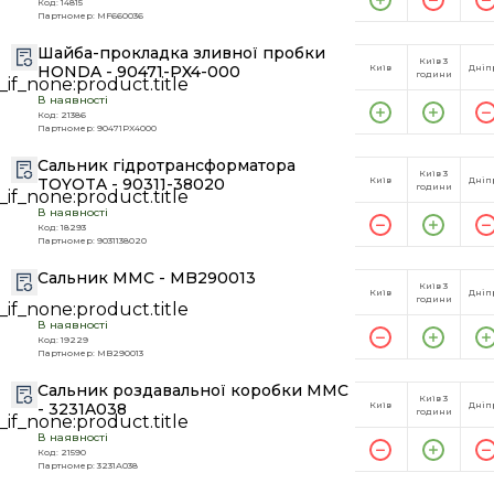
Код: 14815
Партномер: MF660036
Шайба-прокладка зливної пробки
Київ 3
HONDA - 90471-PX4-000
Київ
Дніп
години
В наявності
Код: 21386
Партномер: 90471PX4000
Сальник гідротрансформатора
Київ 3
TOYOTA - 90311-38020
Київ
Дніп
години
В наявності
Код: 18293
Партномер: 9031138020
Сальник MMC - MB290013
Київ 3
Київ
Дніп
години
В наявності
Код: 19229
Партномер: MB290013
Сальник роздавальної коробки MMC
Київ 3
- 3231A038
Київ
Дніп
години
В наявності
Код: 21590
Партномер: 3231A038