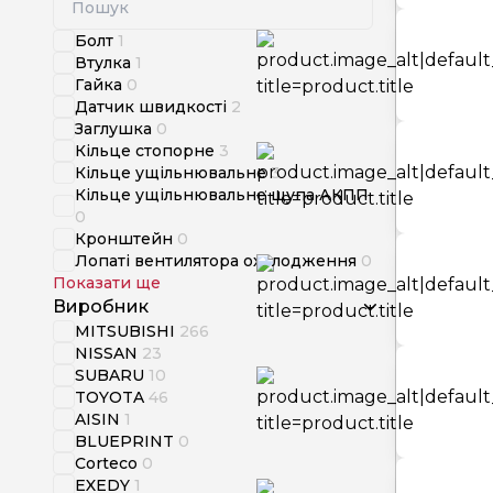
Болт
1
Втулка
1
Гайка
0
Датчик швидкості
2
Заглушка
0
Кільце стопорне
3
Кільце ущільнювальне
3
Кільце ущільнювальне щупа АКПП
0
Кронштейн
0
Лопаті вентилятора охолодження
0
Показати ще
Виробник
MITSUBISHI
266
NISSAN
23
SUBARU
10
TOYOTA
46
AISIN
1
BLUEPRINT
0
Corteco
0
EXEDY
1