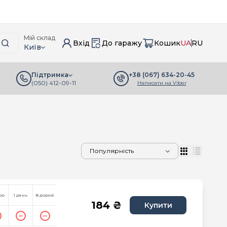
Мій склад
Вхід
До гаражу
Кошик
UA
RU
Київ
+38 (067) 634-20-45
Підтримка
(050) 412-09-11
Написати на Viber
ро
1 день
В дорозі
184 ₴
Купити