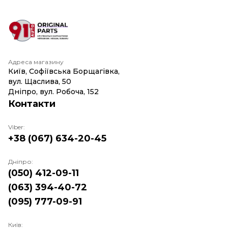
продовжують строк служби автомобіля і в повній
мірі забезпечують його функціональні
можливості.
Аналог — це деталі, виготовлені за ліцензією
відомого бренду. Вимоги до виробництва такої
продукції високі, тому аналоги відрізняються
Адреса магазину
хорошою якістю і доступною ціною.
Київ, Софіївська Борщагівка,
Контрафакт — у перекладі з англійської
вул. Щаслива, 50
"підробка". Застосовано до автодеталей ці слова
Дніпро, вул. Робоча, 152
не є синонімами. Підробки виготовляються
Контакти
саморобним способом, імітують відомий бренд
без використання його імені. Контрафактна
Viber:
продукція — це підробка вищого рівня.
+38 (067) 634-20-45
Копіюється зовнішній вигляд деталі, її специфічні
особливості, навіть технологія виробництва.
Використовується схоже маркування.
Дніпро:
Контрафактні запчастини на кузов — це не завжди
(050) 412-09-11
низькоякісні товари. На законодавчому рівні так
(063) 394-40-72
називають подлинні деталі, ввезені в країну
(095) 777-09-91
неуповноваженим імпортером. Вартість таких
запчастин значно нижче, ніж оригінальних.
Купити деталі кузова в Києві, Україні не проблема.
Київ: