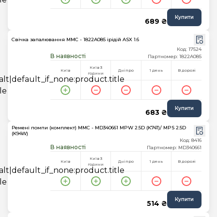
Купити
689 ₴
Свічка запалювання MMC - 1822A085 ірідій ASX 1.6
Код: 17524
В наявності
Партномер: 1822A085
Київ 3
Київ
Дніпро
1 день
В дорозі
години
Купити
683 ₴
Ремені помпи (комплект) MMC - MD340661 MPW 2.5D (K74T)/ MPS 2.5D
(K94W)
Код: 8416
В наявності
Партномер: MD340661
Київ 3
Київ
Дніпро
1 день
В дорозі
години
Купити
514 ₴