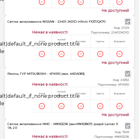
Не доступний
Свічка запалювання NISSAN - 22401-JK01D Infiniti FX37/QX70
Код: 21129
Немає в наявності
Партномер: 22401JK01D
Київ 3
Київ
Дніпро
1 день
В дорозі
години
Не доступний
Ремінь ГУР MITSUBOSHI - 4PK910 (зам. 4451A083)
Код: 24392
Немає в наявності
Партномер: 4PK910
Київ 3
Київ
Дніпро
1 день
В дорозі
години
Не доступний
Свічка запалювання MMC - MN163236 (зам.MN163807) іридій Lancer X
1.8, 2.0
Код: 7649
Немає в наявності
Партномер: MN163236