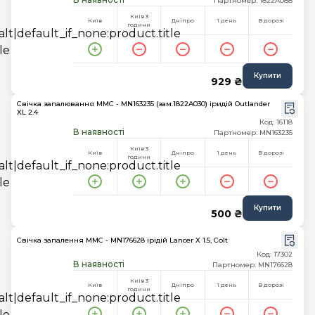
Партномер: 1822A088
Київ 3
Київ
Дніпро
1 день
В дорозі
години
Купити
929 ₴
Свічка запалювання MMC - MN163235 (зам.1822A030) іридій Outlander
XL 2.4
Код: 16118
В наявності
Партномер: MN163235
Київ 3
Київ
Дніпро
1 день
В дорозі
години
Купити
500 ₴
Свічка запалення MMC - MN176628 ірідій Lancer X 1.5, Colt
Код: 17302
В наявності
Партномер: MN176628
Київ 3
Київ
Дніпро
1 день
В дорозі
години