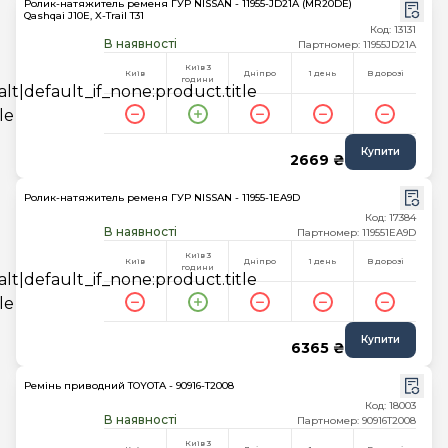
Ролик-натяжитель ременя ГУР NISSAN - 11955-JD21A (MR20DE)
Qashqai J10E, X-Trail T31
Код: 13131
В наявності
Партномер: 11955JD21A
Київ 3
Київ
Дніпро
1 день
В дорозі
години
Купити
2669 ₴
Ролик-натяжитель ременя ГУР NISSAN - 11955-1EA9D
Код: 17384
В наявності
Партномер: 119551EA9D
Київ 3
Київ
Дніпро
1 день
В дорозі
години
Купити
6365 ₴
Ремінь приводний TOYOTA - 90916-T2008
Код: 18003
В наявності
Партномер: 90916T2008
Київ 3