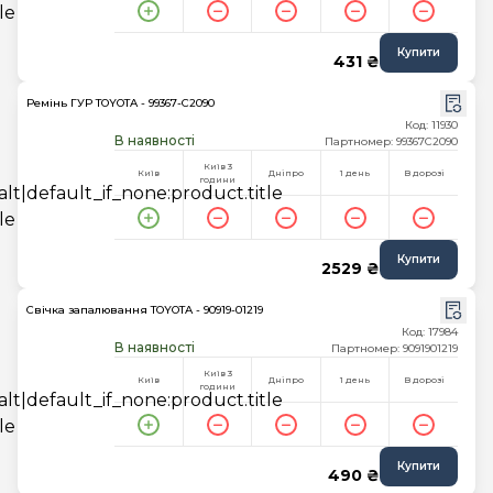
Купити
431 ₴
Ремінь ГУР TOYOTA - 99367-C2090
Код: 11930
В наявності
Партномер: 99367C2090
Київ 3
Київ
Дніпро
1 день
В дорозі
години
Купити
2529 ₴
Свічка запалювання TOYOTA - 90919-01219
Код: 17984
В наявності
Партномер: 9091901219
Київ 3
Київ
Дніпро
1 день
В дорозі
години
Купити
490 ₴