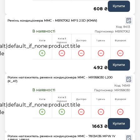
Купити
608 ₴
Ремінь кондиціонера MMC - MB167062 MPS 2.5D (K94W)
Код: 8413
В наявності
Партномер: MB167062
Київ 3
Київ
Дніпро
1 день
В дорозі
години
Купити
492 ₴
Ролик-натяжитель ременя кондиціонера MMC - MR958030 L200
(K_AT)
Код: 14549
В наявності
Партномер: MR958030
Київ 3
Київ
Дніпро
1 день
В дорозі
години
Купити
1663 ₴
Ролик-натяжитель ременя кондиціонера MMC - 7813A136 MPW IV
(V88W, V98W)