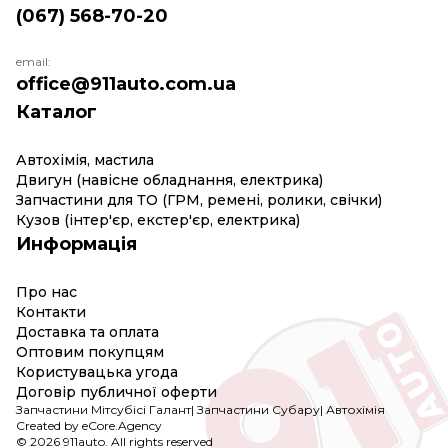
(067) 568-70-20
Головне, не опинитися жертвою шахраїв.
Оригінальні деталі від виробника не можуть
коштувати дешево. Пропозиції "деталі кузова
email:
купити дешево" повинні вас насторожити. При
office@911auto.com.ua
відсутності досвіду небажано робити таке
Каталог
придбання.
При купівлі деталей краще звернутися за
Автохімія, мастила
професійною допомогою і скористатися послугами
Двигун (навісне обладнання, електрика)
продавця, який користується довір'ям.
Запчастини для ТО (ГРМ, ремені, ролики, свічки)
Наш асортимент
Кузов (інтер'єр, екстер'єр, електрика)
Інтернет-магазин 911auto пропонує свої послуги. У
Информація
нашому каталозі представлені оригінальні деталі
кузова авто, якісні аналоги і запчастини б/у в
відмінному стані. Ми формуємо асортимент з
Про нас
урахуванням покупцівського попиту, тому у нас
Контакти
постійно в наявності:
Доставка та оплата
Болти
Оптовим покупцям
Користувацька угода
Бризговики
Договір публичної оферти
Датчики
Запчастини Мітсубісі Галант
|
Запчастини Субару
|
Автохімія
Дзеркала
Created by eCore.Agency
Кліпси
© 2026 911auto. All rights reserved