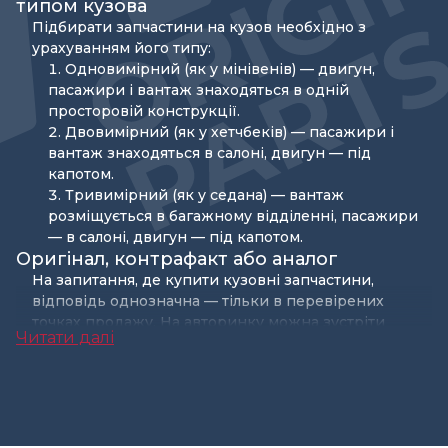
типом кузова
Підбирати запчастини на кузов необхідно з
урахуванням його типу:
Одновимірний (як у мінівенів) — двигун,
пасажири і вантаж знаходяться в одній
просторовій конструкції.
Двовимірний (як у хетчбеків) — пасажири і
вантаж знаходяться в салоні, двигун — під
капотом.
Тривимірний (як у седана) — вантаж
розміщується в багажному відділенні, пасажири
— в салоні, двигун — під капотом.
Оригінал, контрафакт або аналог
На запитання, де купити кузовні запчастини,
відповідь однозначна — тільки в перевірених
точках продажу. На авторинку можна зустріти
Читати далі
деталі різного походження. Важливо розрізняти
наступні поняття:
Оригінал — це нові автозапчастини від
виробника. їх намагаються придбати власники
нових іномарок. Оригінальні комплектуючі