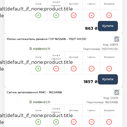
Київ 3
Київ
Дніпро
1 день
В дорозі
години
Купити
863 ₴
Ролик-натяжитель ременя ГУР NISSAN - 11927-1HC0D
Код: 20873
В наявності
Партномер: 119271HC0D
Київ 3
Київ
Дніпро
1 день
В дорозі
години
Купити
1857 ₴
Свічка запалювання MMC - 1822A068
Код: 21203
В наявності
Партномер: 1822A068
Київ 3
Київ
Дніпро
1 день
В дорозі
години