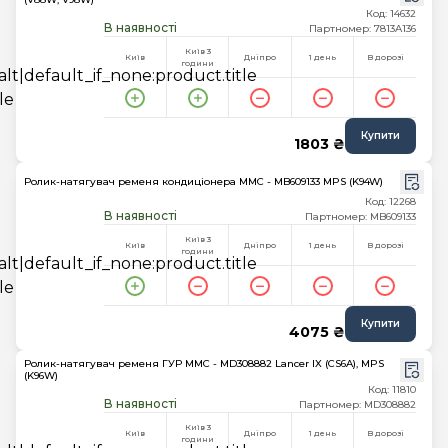
Код: 14632
В наявності
Партномер: 7813A136
Київ 3
Київ
Дніпро
1 день
В дорозі
години
Купити
1803 ₴
Ролик-натягувач ременя кондиціонера MMC - MB609133 MPS (K94W)
Код: 12268
В наявності
Партномер: MB609133
Київ 3
Київ
Дніпро
1 день
В дорозі
години
Купити
4075 ₴
Ролик-натягувач ременя ГУР MMC - MD308882 Lancer IX (CS6A), MPS
(K96W)
Код: 11810
В наявності
Партномер: MD308882
Київ 3
Київ
Дніпро
1 день
В дорозі
години