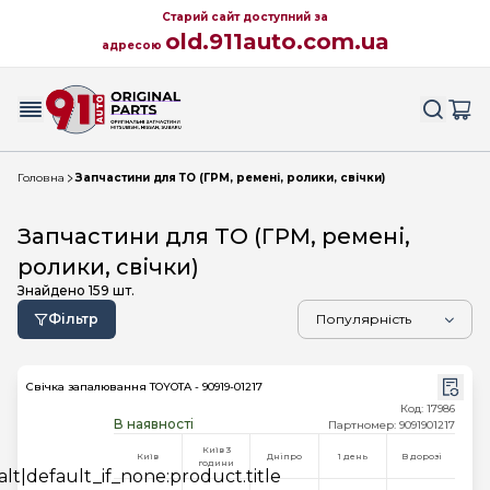
Старий сайт доступний за
old.911auto.com.ua
адресою
Головна
Запчастини для ТО (ГРМ, ремені, ролики, свічки)
Запчастини для ТО (ГРМ, ремені,
ролики, свічки)
Знайдено
159
шт.
Фільтр
Свічка запалювання TOYOTA - 90919-01217
Код: 17986
В наявності
Партномер: 9091901217
Київ 3
Київ
Дніпро
1 день
В дорозі
години