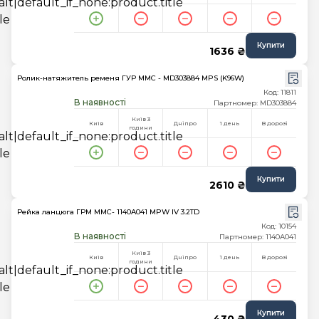
Купити
1636 ₴
Ролик-натяжитель ременя ГУР MMC - MD303884 MPS (K96W)
Код: 11811
В наявності
Партномер: MD303884
Київ 3
Київ
Дніпро
1 день
В дорозі
години
Купити
2610 ₴
Рейка ланцюга ГРМ MMC- 1140A041 MPW IV 3.2TD
Код: 10154
В наявності
Партномер: 1140A041
Київ 3
Київ
Дніпро
1 день
В дорозі
години
Купити