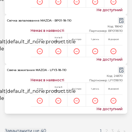
Не доступний
Свічка запалювання MAZDA - BP01-18-110
Код: 18640
Немає в наявності
Партномер: BP0118110
Київ 3
Київ
Дніпро
1 день
В дорозі
години
Не доступний
Свеча зажигания MAZDA - LFY3-18-110
Код: 24870
Немає в наявності
Партномер: LFY318110
Київ 3
Київ
Дніпро
1 день
В дорозі
години
Не доступний
Завантажити ще
40
1
2
3
4
»