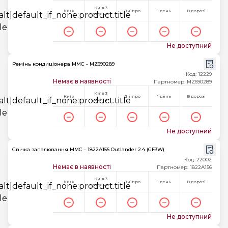
Київ 3
Київ
Дніпро
1 день
В дорозі
години
Не доступний
Ремінь кондиціонера MMC - MZ690289
Код: 12229
Немає в наявності
Партномер: MZ690289
Київ 3
Київ
Дніпро
1 день
В дорозі
години
Не доступний
Свічка запалювання MMC - 1822A156 Outlander 2.4 (GF3W)
Код: 22002
Немає в наявності
Партномер: 1822A156
Київ 3
Київ
Дніпро
1 день
В дорозі
години
Не доступний