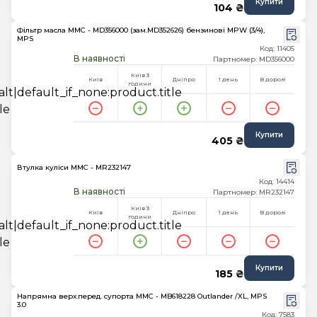
Купити
104 ₴
Фільтр масла MMC - MD356000 (зам.MD352626) бензинові MPW (3/4),
MPS
Код: 11405
В наявності
Партномер: MD356000
Київ 3
Київ
Дніпро
1 день
В дорозі
години
Купити
405 ₴
Втулка куліси MMC - MR232147
Код: 14414
В наявності
Партномер: MR232147
Київ 3
Київ
Дніпро
1 день
В дорозі
години
Купити
185 ₴
Напрямна верх.перед. супорта MMC - MB618228 Outlander /XL, MPS
3.0
Код: 7583