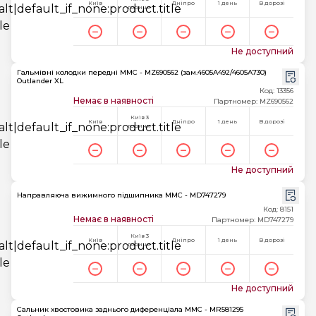
Київ
Дніпро
1 день
В дорозі
години
Не доступний
Гальмівні колодки передні MMC - MZ690562 (зам.4605A492/4605A730)
Outlander XL
Код: 13356
Немає в наявності
Партномер: MZ690562
Київ 3
Київ
Дніпро
1 день
В дорозі
години
Не доступний
Направляюча вижимного підшипника MMC - MD747279
Код: 8151
Немає в наявності
Партномер: MD747279
Київ 3
Київ
Дніпро
1 день
В дорозі
години
Не доступний
Сальник хвостовика заднього диференціала MMC - MR581295