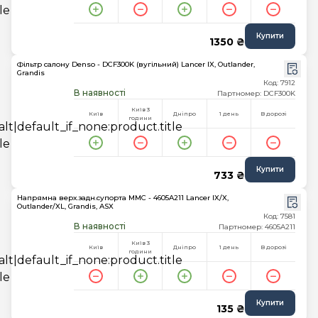
Купити
1350 ₴
Фільтр салону Denso - DCF300K (вугільний) Lancer IX, Outlander,
Grandis
Код: 7912
В наявності
Партномер: DCF300K
Київ 3
Київ
Дніпро
1 день
В дорозі
години
Купити
733 ₴
Напрямна верх.задн.супорта MMC - 4605A211 Lancer IX/X,
Outlander/XL, Grandis, ASX
Код: 7581
В наявності
Партномер: 4605A211
Київ 3
Київ
Дніпро
1 день
В дорозі
години
Купити
135 ₴