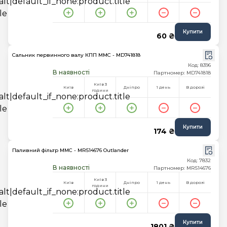
Купити
60 ₴
Сальник первинного валу КПП MMC - MD741818
Код: 8396
В наявності
Партномер: MD741818
Київ 3
Київ
Дніпро
1 день
В дорозі
години
Купити
174 ₴
Паливний фільтр MMC - MR514676 Outlander
Код: 7832
В наявності
Партномер: MR514676
Київ 3
Київ
Дніпро
1 день
В дорозі
години
Купити
1801 ₴