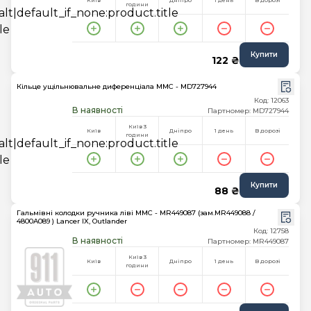
Київ
Дніпро
1 день
В дорозі
години
Купити
122 ₴
Кільце ущільнювальне диференціала MMC - MD727944
Код: 12063
В наявності
Партномер: MD727944
Київ 3
Київ
Дніпро
1 день
В дорозі
години
Купити
88 ₴
Гальмівні колодки ручника ліві MMC - MR449087 (зам.MR449088 /
4800A089 ) Lancer IX, Outlander
Код: 12758
В наявності
Партномер: MR449087
Київ 3
Київ
Дніпро
1 день
В дорозі
години