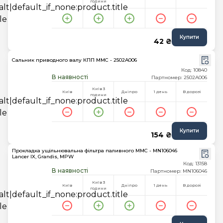
години
Купити
42 ₴
Сальник приводного валу КПП MMC - 2502A006
Код: 10840
В наявності
Партномер: 2502A006
Київ 3
Київ
Дніпро
1 день
В дорозі
години
Купити
154 ₴
Прокладка ущільнювальна фільтра паливного MMC - MN106046
Lancer IX, Grandis, MPW
Код: 13158
В наявності
Партномер: MN106046
Київ 3
Київ
Дніпро
1 день
В дорозі
години