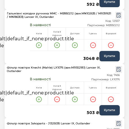
Купити
592 ₴
Гальмівні колодки ручника MMC - MB950212 (зам.MN102635 / MR391631
/ MN186303) Lancer IX, Outlander
Код: 12557
В наявності
Партномер: MB950212
Київ 3
Київ
Дніпро
1 день
В дорозі
години
Купити
3048 ₴
Фільтр повітря Knecht (Mahle) LX1076 (зам.MR552951) Lancer IX,
Outlander
Код: 7456
В наявності
Партномер: LX1076
Київ 3
Київ
Дніпро
1 день
В дорозі
години
Купити
503 ₴
Фільтр повітря Jakoparts - J1325035 Lancer IX, Outlander