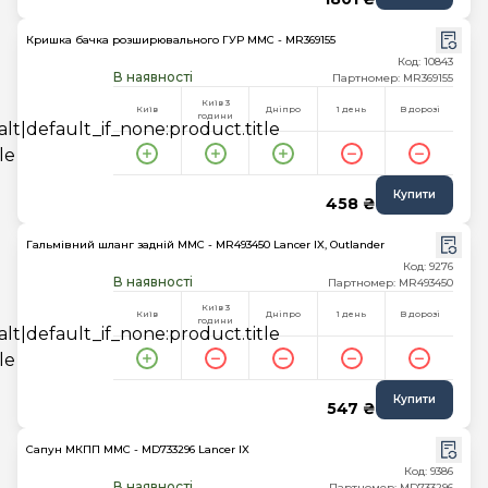
Кришка бачка розширювального ГУР MMC - MR369155
Код: 10843
В наявності
Партномер: MR369155
Київ 3
Київ
Дніпро
1 день
В дорозі
години
Купити
458 ₴
Гальмівний шланг задній MMC - MR493450 Lancer IX, Outlander
Код: 9276
В наявності
Партномер: MR493450
Київ 3
Київ
Дніпро
1 день
В дорозі
години
Купити
547 ₴
Сапун МКПП MMC - MD733296 Lancer IX
Код: 9386
В наявності
Партномер: MD733296