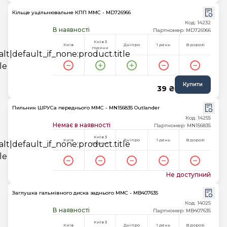
Кільце ущільнювальне КПП MMC - MD726966
Код: 14232
В наявності
Партномер: MD726966
Київ 3
Київ
Дніпро
1 день
В дорозі
години
Купити
39 ₴
Пильник ШРУСа переднього MMC - MN156835 Outlander
Код: 14255
Немає в наявності
Партномер: MN156835
Київ 3
Київ
Дніпро
1 день
В дорозі
години
Не доступний
Заглушка гальмівного диска заднього MMC - MB407635
Код: 14025
В наявності
Партномер: MB407635
Київ 3
Київ
Дніпро
1 день
В дорозі