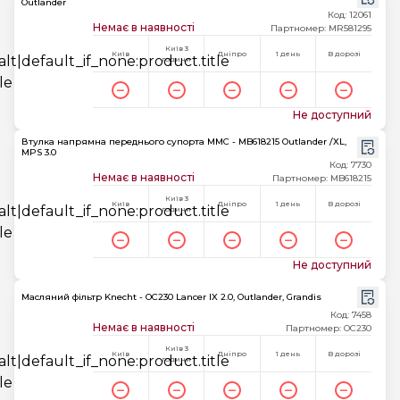
Outlander
Код: 12061
Немає в наявності
Партномер: MR581295
Київ 3
Київ
Дніпро
1 день
В дорозі
години
Не доступний
Втулка напрямна переднього супорта MMC - MB618215 Outlander /XL,
MPS 3.0
Код: 7730
Немає в наявності
Партномер: MB618215
Київ 3
Київ
Дніпро
1 день
В дорозі
години
Не доступний
Масляний фільтр Knecht - OC230 Lancer IX 2.0, Outlander, Grandis
Код: 7458
Немає в наявності
Партномер: OC230
Київ 3
Київ
Дніпро
1 день
В дорозі
години