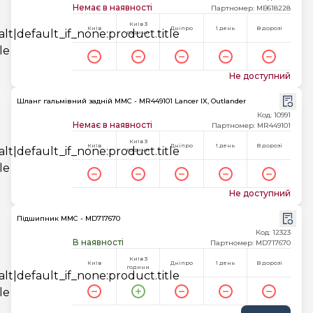
Немає в наявності
Партномер: MB618228
Київ 3
Київ
Дніпро
1 день
В дорозі
години
Не доступний
Шланг гальмівний задній MMC - MR449101 Lancer IX, Outlander
Код: 10991
Немає в наявності
Партномер: MR449101
Київ 3
Київ
Дніпро
1 день
В дорозі
години
Не доступний
Підшипник MMC - MD717670
Код: 12323
В наявності
Партномер: MD717670
Київ 3
Київ
Дніпро
1 день
В дорозі
години