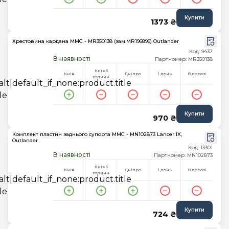
Купити
1373 ₴
Хрестовина кардана MMC - MR350138 (зам.MR196899) Outlander
Код: 9437
В наявності
Партномер: MR350138
Київ 3
Київ
Дніпро
1 день
В дорозі
години
Купити
970 ₴
Комплект пластин заднього супорта MMC - MN102873 Lancer IX,
Outlander
Код: 13301
В наявності
Партномер: MN102873
Київ 3
Київ
Дніпро
1 день
В дорозі
години
Купити
724 ₴