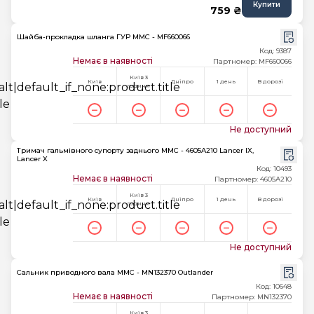
Купити
759 ₴
Шайба-прокладка шланга ГУР MMC - MF660066
Код: 9387
Немає в наявності
Партномер: MF660066
Київ 3
Київ
Дніпро
1 день
В дорозі
години
Не доступний
Тримач гальмівного супорту заднього MMC - 4605A210 Lancer IX,
Lancer X
Код: 10493
Немає в наявності
Партномер: 4605A210
Київ 3
Київ
Дніпро
1 день
В дорозі
години
Не доступний
Сальник приводного вала MMC - MN132370 Outlander
Код: 10648
Немає в наявності
Партномер: MN132370
Київ 3