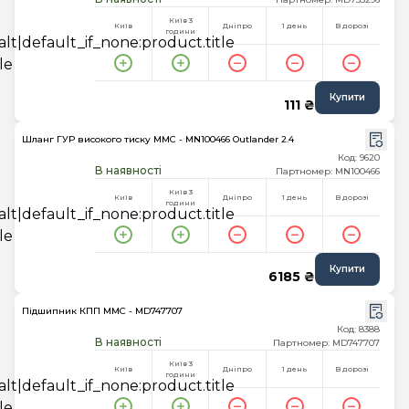
Київ 3
Київ
Дніпро
1 день
В дорозі
години
Купити
111 ₴
Шланг ГУР високого тиску MMC - MN100466 Outlander 2.4
Код: 9620
В наявності
Партномер: MN100466
Київ 3
Київ
Дніпро
1 день
В дорозі
години
Купити
6185 ₴
Підшипник КПП MMC - MD747707
Код: 8388
В наявності
Партномер: MD747707
Київ 3
Київ
Дніпро
1 день
В дорозі
години