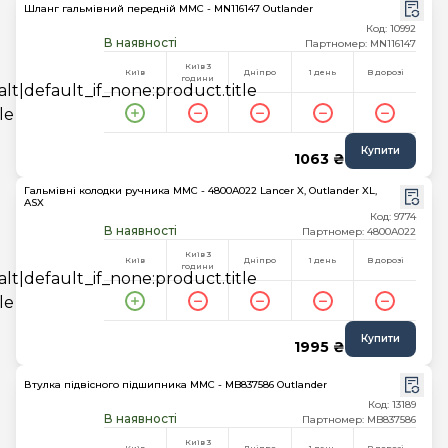
Шланг гальмівний передній MMC - MN116147 Outlander
Код: 10992
В наявності
Партномер: MN116147
Київ 3
Київ
Дніпро
1 день
В дорозі
години
Купити
1063 ₴
Гальмівні колодки ручника MMC - 4800A022 Lancer X, Outlander XL,
ASX
Код: 9774
В наявності
Партномер: 4800A022
Київ 3
Київ
Дніпро
1 день
В дорозі
години
Купити
1995 ₴
Втулка підвісного підшипника MMC - MB837586 Outlander
Код: 13189
В наявності
Партномер: MB837586
Київ 3