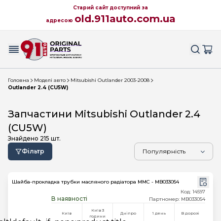
Старий сайт доступний за
old.911auto.com.ua
адресою
Головна
Моделі авто
Mitsubishi Outlander 2003-2008
Outlander 2.4 (CU5W)
Запчастини Mitsubishi Outlander 2.4
(CU5W)
Знайдено
215
шт.
Фільтр
Шайба-прокладка трубки масляного радіатора MMC - MB033054
Код: 14597
В наявності
Партномер: MB033054
Київ 3
Київ
Дніпро
1 день
В дорозі
години