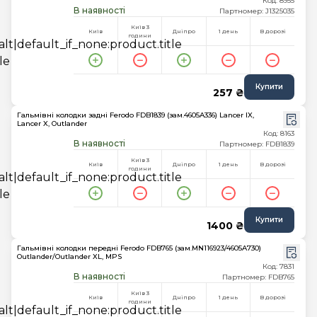
Код: 8955
В наявності
Партномер: J1325035
Київ 3
Київ
Дніпро
1 день
В дорозі
години
Купити
257 ₴
Гальмівні колодки задні Ferodo FDB1839 (зам.4605A336) Lancer IX,
Lancer X, Outlander
Код: 8163
В наявності
Партномер: FDB1839
Київ 3
Київ
Дніпро
1 день
В дорозі
години
Купити
1400 ₴
Гальмівні колодки передні Ferodo FDB765 (зам.MN116923/4605A730)
Outlander/Outlander XL, MPS
Код: 7831
В наявності
Партномер: FDB765
Київ 3
Київ
Дніпро
1 день
В дорозі
години