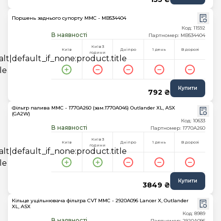
Поршень заднього супорту MMC - MB534404
Код: 11592
В наявності
Партномер: MB534404
Київ 3
Київ
Дніпро
1 день
В дорозі
години
Купити
792 ₴
Фільтр палива MMC - 1770A260 (зам.1770A046) Outlander XL, ASX
(GA2W)
Код: 10633
В наявності
Партномер: 1770A260
Київ 3
Київ
Дніпро
1 день
В дорозі
години
Купити
3849 ₴
Кільце ущільнювача фільтра CVT MMC - 2920A096 Lancer X, Outlander
XL, ASX
Код: 8989
В наявності
Партномер: 2920A096