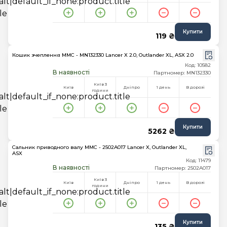
Купити
119 ₴
Кошик зчеплення MMC - MN132330 Lancer X 2.0, Outlander XL, ASX 2.0
Код: 10582
В наявності
Партномер: MN132330
Київ 3
Київ
Дніпро
1 день
В дорозі
години
Купити
5262 ₴
Сальник приводного валу MMC - 2502A017 Lancer X, Outlander XL,
ASX
Код: 11479
В наявності
Партномер: 2502A017
Київ 3
Київ
Дніпро
1 день
В дорозі
години
Купити
135 ₴