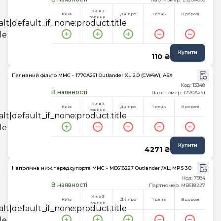
Київ 3
Київ
Дніпро
1 день
В дорозі
години
Купити
110 ₴
Паливний фільтр MMC - 1770A261 Outlander XL 2.0 (CW4W), ASX
Код: 13348
В наявності
Партномер: 1770A261
Київ 3
Київ
Дніпро
1 день
В дорозі
години
Купити
4271 ₴
Напрямна ниж.перед.супорта MMC - MB618227 Outlander /XL, MPS 3.0
Код: 7584
В наявності
Партномер: MB618227
Київ 3
Київ
Дніпро
1 день
В дорозі
години