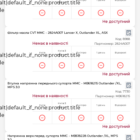
Київ
Дніпро
1 день
В дорозі
години
Не доступний
Фільтр масла CVT MMC - 2824A007 Lancer X, Outlander XL, ASX
Код: 8988
Немає в наявності
Партномер: 2824A007
Київ 3
Київ
Дніпро
1 день
В дорозі
години
Не доступний
Втулка напрямна переднього супорта MMC - MB618215 Outlander /XL,
MPS 3.0
Код: 7730
Немає в наявності
Партномер: MB618215
Київ 3
Київ
Дніпро
1 день
В дорозі
години
Не доступний
Напрямна верх.перед. супорта MMC - MB618228 Outlander /XL, MPS
3.0