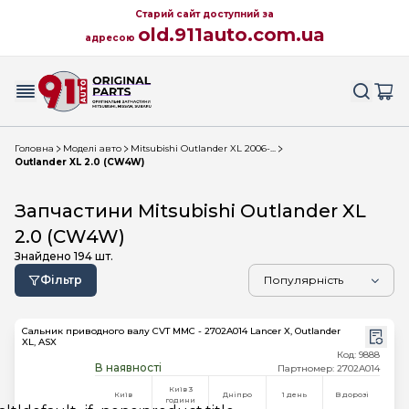
Старий сайт доступний за
old.911auto.com.ua
адресою
Головна
Моделі авто
Mitsubishi Outlander XL 2006-...
Outlander XL 2.0 (CW4W)
Запчастини Mitsubishi Outlander XL
2.0 (CW4W)
Знайдено
194
шт.
Фільтр
Сальник приводного валу CVT MMC - 2702A014 Lancer X, Outlander
XL, ASX
Код: 9888
В наявності
Партномер: 2702A014
Київ 3
Київ
Дніпро
1 день
В дорозі
години