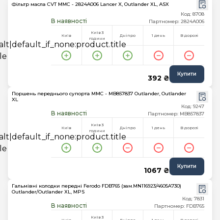
Фільтр масла CVT MMC - 2824A006 Lancer X, Outlander XL, ASX
Код: 8708
В наявності
Партномер: 2824A006
Київ 3
Київ
Дніпро
1 день
В дорозі
години
Купити
392 ₴
Поршень переднього супорта MMC - MB857837 Outlander, Outlander
XL
Код: 9247
В наявності
Партномер: MB857837
Київ 3
Київ
Дніпро
1 день
В дорозі
години
Купити
1067 ₴
Гальмівні колодки передні Ferodo FDB765 (зам.MN116923/4605A730)
Outlander/Outlander XL, MPS
Код: 7831
В наявності
Партномер: FDB765
Київ 3