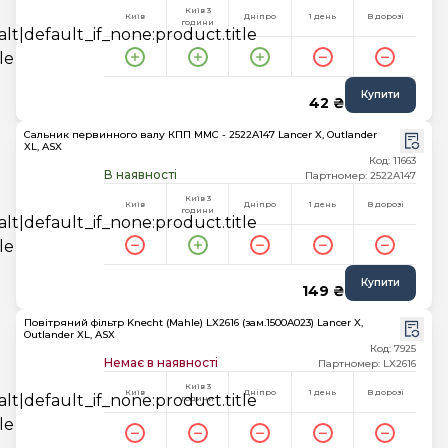
Київ 3
Київ
Дніпро
1 день
В дорозі
години
Купити
42 ₴
Сальник первинного валу КПП MMC - 2522A147 Lancer X, Outlander
XL, ASX
Код: 11663
В наявності
Партномер: 2522A147
Київ 3
Київ
Дніпро
1 день
В дорозі
години
Купити
149 ₴
Повітряний фільтр Knecht (Mahle) LX2616 (зам.1500A023) Lancer X,
Outlander XL, ASX
Код: 7925
Немає в наявності
Партномер: LX2616
Київ 3
Київ
Дніпро
1 день
В дорозі
години