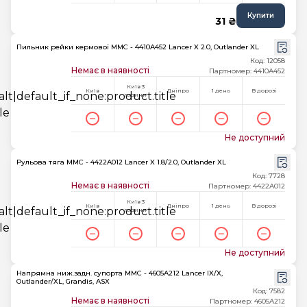
Купити
31 ₴
Пильник рейки кермової MMC - 4410A452 Lancer X 2.0, Outlander XL
Код: 12058
Немає в наявності
Партномер: 4410A452
Київ 3
Київ
Дніпро
1 день
В дорозі
години
Не доступний
Рульова тяга MMC - 4422A012 Lancer X 1.8/2.0, Outlander XL
Код: 7728
Немає в наявності
Партномер: 4422A012
Київ 3
Київ
Дніпро
1 день
В дорозі
години
Не доступний
Напрямна ниж.задн. супорта MMC - 4605A212 Lancer IX/X,
Outlander/XL, Grandis, ASX
Код: 7582
Немає в наявності
Партномер: 4605A212