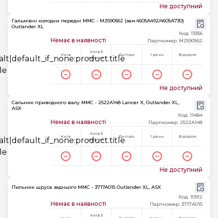
Не доступний
Гальмівні колодки передні MMC - MZ690562 (зам.4605A492/4605A730)
Outlander XL
Код: 13356
Немає в наявності
Партномер: MZ690562
Київ 3
Київ
Дніпро
1 день
В дорозі
години
Не доступний
Сальник приводного валу MMC - 2522A148 Lancer X, Outlander XL,
ASX
Код: 11484
Немає в наявності
Партномер: 2522A148
Київ 3
Київ
Дніпро
1 день
В дорозі
години
Не доступний
Пильник шруса заднього MMC - 3717A015 Outlander XL, ASX
Код: 10912
Немає в наявності
Партномер: 3717A015
Київ 3