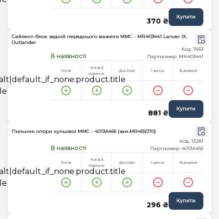
Купити
370 ₴
Сайлент-блок задній переднього важеля MMC - MR403441 Lancer IX,
Outlander
Код: 7453
В наявності
Партномер: MR403441
Київ 3
Київ
Дніпро
1 день
В дорозі
години
Купити
881 ₴
Пильник опори кульової MMC - 4013A456 (зам.MR455070)
Код: 13281
В наявності
Партномер: 4013A456
Київ 3
Київ
Дніпро
1 день
В дорозі
години
Купити
296 ₴