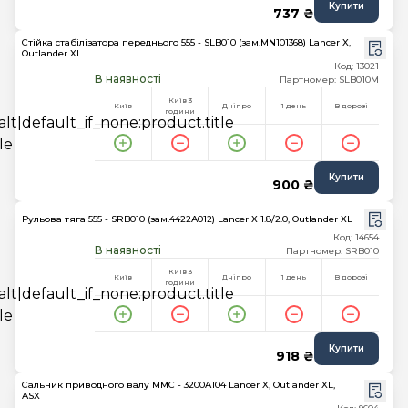
Купити
737 ₴
Стійка стабілізатора переднього 555 - SLB010 (зам.MN101368) Lancer X,
Outlander XL
Код: 13021
В наявності
Партномер: SLB010M
Київ 3
Київ
Дніпро
1 день
В дорозі
години
Купити
900 ₴
Рульова тяга 555 - SRB010 (зам.4422A012) Lancer X 1.8/2.0, Outlander XL
Код: 14654
В наявності
Партномер: SRB010
Київ 3
Київ
Дніпро
1 день
В дорозі
години
Купити
918 ₴
Сальник приводного валу MMC - 3200A104 Lancer X, Outlander XL,
ASX