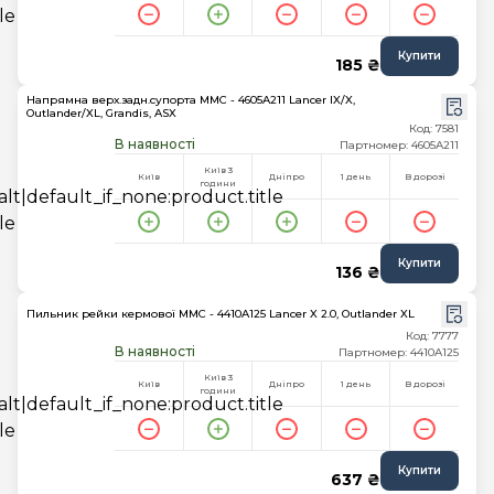
Купити
185 ₴
Напрямна верх.задн.супорта MMC - 4605A211 Lancer IX/X,
Outlander/XL, Grandis, ASX
Код: 7581
В наявності
Партномер: 4605A211
Київ 3
Київ
Дніпро
1 день
В дорозі
години
Купити
136 ₴
Пильник рейки кермової MMC - 4410A125 Lancer X 2.0, Outlander XL
Код: 7777
В наявності
Партномер: 4410A125
Київ 3
Київ
Дніпро
1 день
В дорозі
години
Купити
637 ₴