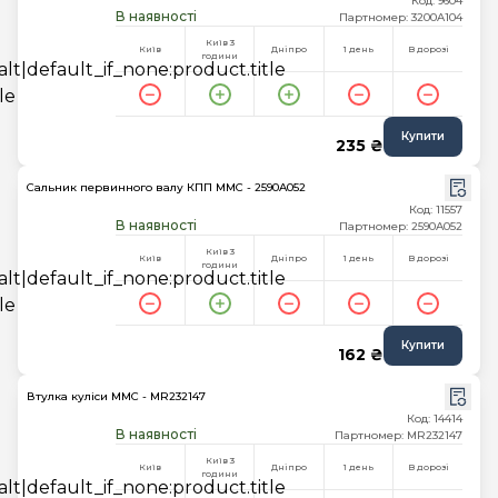
Код: 9604
В наявності
Партномер: 3200A104
Київ 3
Київ
Дніпро
1 день
В дорозі
години
Купити
235 ₴
Сальник первинного валу КПП MMC - 2590A052
Код: 11557
В наявності
Партномер: 2590A052
Київ 3
Київ
Дніпро
1 день
В дорозі
години
Купити
162 ₴
Втулка куліси MMC - MR232147
Код: 14414
В наявності
Партномер: MR232147
Київ 3
Київ
Дніпро
1 день
В дорозі
години