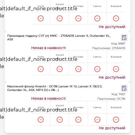
Київ 3
Київ
Дніпро
1 день
В дорозі
години
Не доступний
Прокладка піддону CVT (п) MMC - 2705A015 Lancer X, Outlander XL,
ASX
Код: 8987
Немає в наявності
Партномер: 2705A015
Київ 3
Київ
Дніпро
1 день
В дорозі
години
Не доступний
Масляний фільтр Knecht - OC196 Lancer IX 1.6, Lancer X 1.8/2.0,
Outlander XL, ASX, MPS 3.0 c 08-...)
Код: 7457
Немає в наявності
Партномер: OC196
Київ 3
Київ
Дніпро
1 день
В дорозі
години
Не доступний