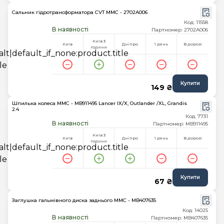
Сальник гідротрансформатора CVT MMC - 2702A006
Код: 11558
В наявності
Партномер: 2702A006
Київ 3
Київ
Дніпро
1 день
В дорозі
години
Купити
149 ₴
Шпилька колеса MMC - MB911495 Lancer IX/X, Outlander /XL, Grandis
2.4
Код: 7731
В наявності
Партномер: MB911495
Київ 3
Київ
Дніпро
1 день
В дорозі
години
Купити
67 ₴
Заглушка гальмівного диска заднього MMC - MB407635
Код: 14025
В наявності
Партномер: MB407635