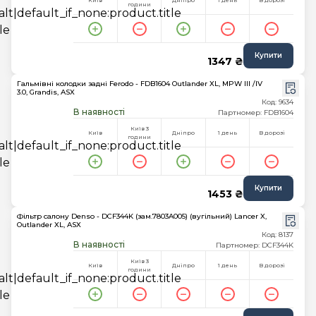
Київ
Дніпро
1 день
В дорозі
години
Купити
1347 ₴
Гальмівні колодки задні Ferodo - FDB1604 Outlander XL, MPW III /IV
3.0, Grandis, ASX
Код: 9634
В наявності
Партномер: FDB1604
Київ 3
Київ
Дніпро
1 день
В дорозі
години
Купити
1453 ₴
Фільтр салону Denso - DCF344K (зам.7803A005) (вугільний) Lancer X,
Outlander XL, ASX
Код: 8137
В наявності
Партномер: DCF344K
Київ 3
Київ
Дніпро
1 день
В дорозі
години