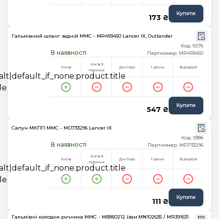
Купити
173 ₴
Гальмівний шланг задній MMC - MR493450 Lancer IX, Outlander
Код: 9276
В наявності
Партномер: MR493450
Київ 3
Київ
Дніпро
1 день
В дорозі
години
Купити
547 ₴
Сапун МКПП MMC - MD733296 Lancer IX
Код: 9386
В наявності
Партномер: MD733296
Київ 3
Київ
Дніпро
1 день
В дорозі
години
Купити
111 ₴
Гальмівні колодки ручника MMC - MB950212 (зам.MN102635 / MR391631