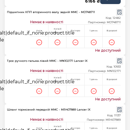
6166 ₴
Підшипник КПП вторинного валу задній MMC - MD748711
Код: 12482
Немає в наявності
Партномер: MD748711
Київ 3
Київ
Дніпро
1 день
В дорозі
години
Не доступний
Трос ручного гальма лівий MMC - MN102171 Lancer IX
Код: 10933
Немає в наявності
Партномер: MN102171
Київ 3
Київ
Дніпро
1 день
В дорозі
години
Не доступний
Шланг тормозний передній MMC - MR407889 Lancer IX
Код: 11137
Немає в наявності
Партномер: MR407889
Київ 3
Київ
Дніпро
1 день
В дорозі
години