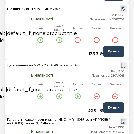
Підшипник КПП MMC - MD747707
Код: 8388
В наявності
Партномер: MD747707
Київ 3
Київ
Дніпро
1 день
В дорозі
години
Купити
1373 ₴
Диск зчеплення MMC - 2301A049 Lancer IX 1.6
Код: 8164
В наявності
Партномер: 2301A049
Київ 3
Київ
Дніпро
1 день
В дорозі
години
Купити
3961 ₴
Гальмівні колодки ручника ліві MMC - MR449087 (зам.MR449088 /
4800A089 ) Lancer IX, Outlander
Код: 12758
В наявності
Партномер: MR449087