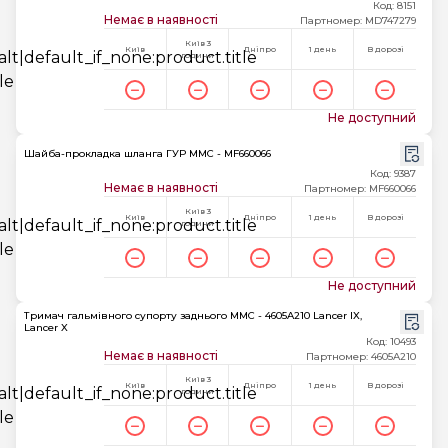
Код: 8151
Немає в наявності
Партномер: MD747279
Київ 3
Київ
Дніпро
1 день
В дорозі
години
Не доступний
Шайба-прокладка шланга ГУР MMC - MF660066
Код: 9387
Немає в наявності
Партномер: MF660066
Київ 3
Київ
Дніпро
1 день
В дорозі
години
Не доступний
Тримач гальмівного супорту заднього MMC - 4605A210 Lancer IX,
Lancer X
Код: 10493
Немає в наявності
Партномер: 4605A210
Київ 3
Київ
Дніпро
1 день
В дорозі
години