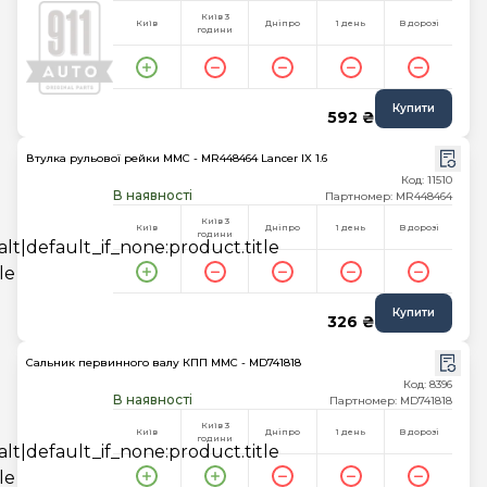
Київ 3
Київ
Дніпро
1 день
В дорозі
години
Купити
592 ₴
Втулка рульової рейки MMC - MR448464 Lancer IX 1.6
Код: 11510
В наявності
Партномер: MR448464
Київ 3
Київ
Дніпро
1 день
В дорозі
години
Купити
326 ₴
Сальник первинного валу КПП MMC - MD741818
Код: 8396
В наявності
Партномер: MD741818
Київ 3
Київ
Дніпро
1 день
В дорозі
години