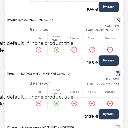
Купити
104 ₴
Втулка куліси MMC - MR232147
Код: 14414
В наявності
Партномер: MR232147
Київ 3
Київ
Дніпро
1 день
В дорозі
години
Купити
185 ₴
Пильник ШРУСа MMC - MN147161 Lancer IX
Код: 8359
В наявності
Партномер: MN147161
Київ 3
Київ
Дніпро
1 день
В дорозі
години
Купити
2129 ₴
Кільце ущільнювальне КПП MMC - MD726966