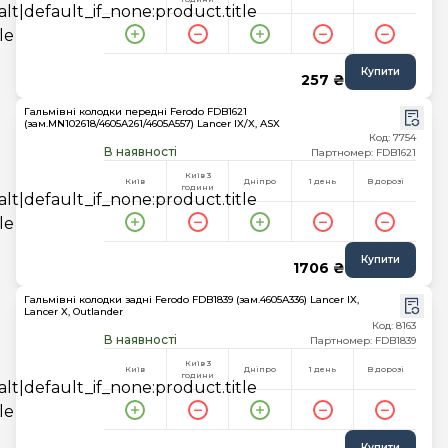
Купити
257 ₴
Гальмівні колодки передні Ferodo FDB1621
(зам.MN102618/4605A261/4605A557) Lancer IX/X, ASX
Код: 7754
В наявності
Партномер: FDB1621
Київ 3
Київ
Дніпро
1 день
В дорозі
години
Купити
1706 ₴
Гальмівні колодки задні Ferodo FDB1839 (зам.4605A336) Lancer IX,
Lancer X, Outlander
Код: 8163
В наявності
Партномер: FDB1839
Київ 3
Київ
Дніпро
1 день
В дорозі
години
Купити