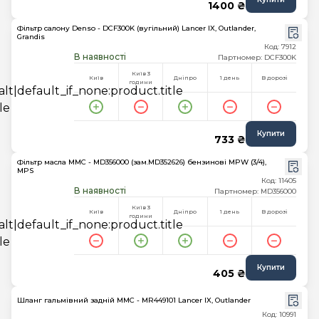
1400 ₴
Фільтр салону Denso - DCF300K (вугільний) Lancer IX, Outlander,
Grandis
Код: 7912
В наявності
Партномер: DCF300K
Київ 3
Київ
Дніпро
1 день
В дорозі
години
Купити
733 ₴
Фільтр масла MMC - MD356000 (зам.MD352626) бензинові MPW (3/4),
MPS
Код: 11405
В наявності
Партномер: MD356000
Київ 3
Київ
Дніпро
1 день
В дорозі
години
Купити
405 ₴
Шланг гальмівний задній MMC - MR449101 Lancer IX, Outlander
Код: 10991