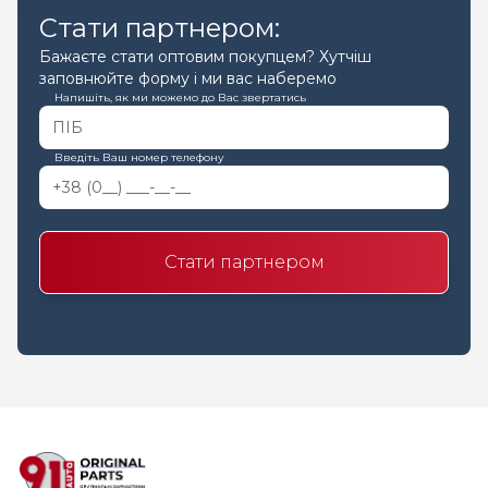
Стати партнером:
Бажаєте стати оптовим покупцем? Хутчіш
заповнюйте форму і ми вас наберемо
Напишіть, як ми можемо до Вас звертатись
Введіть Ваш номер телефону
Стати партнером