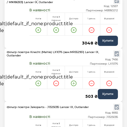
/ MN186303) Lancer IX, Outlander
Код: 12557
В наявності
Партномер: MB950212
Київ 3
Київ
Дніпро
1 день
В дорозі
години
Купити
3048 ₴
Фільтр повітря Knecht (Mahle) LX1076 (зам.MR552951) Lancer IX,
Outlander
Код: 7456
В наявності
Партномер: LX1076
Київ 3
Київ
Дніпро
1 день
В дорозі
години
Купити
503 ₴
Фільтр повітря Jakoparts - J1325035 Lancer IX, Outlander
Код: 8955
В наявності
Партномер: J1325035
Київ 3
Київ
Дніпро
1 день
В дорозі
години