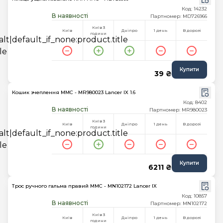
Код: 14232
В наявності
Партномер: MD726966
Київ 3
Київ
Дніпро
1 день
В дорозі
години
Купити
39 ₴
Кошик зчеплення MMC - MR980023 Lancer IX 1.6
Код: 8402
В наявності
Партномер: MR980023
Київ 3
Київ
Дніпро
1 день
В дорозі
години
Купити
6211 ₴
Трос ручного гальма правий MMC - MN102172 Lancer IX
Код: 10857
В наявності
Партномер: MN102172
Київ 3
Київ
Дніпро
1 день
В дорозі
години