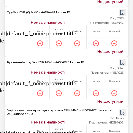
Не доступний
Трубка ГУР (б) MMC - 4455A442 Lancer IX
Код: 7683
Немає в наявності
Партномер: 4455A442
Київ 3
Київ
Дніпро
1 день
В дорозі
години
Не доступний
Кронштейн трубки ГУР MMC - 4459A023 Lancer IX
Код: 9062
Немає в наявності
Партномер: 4459A023
Київ 3
Київ
Дніпро
1 день
В дорозі
години
Не доступний
Ущільнювальна прокладка кришки ГРМ MMC - MD334402 Lancer IX
2.0, Outlander 2.0
Код: 14543
Немає в наявності
Партномер: MD334402
Київ 3
Київ
Дніпро
1 день
В дорозі
години