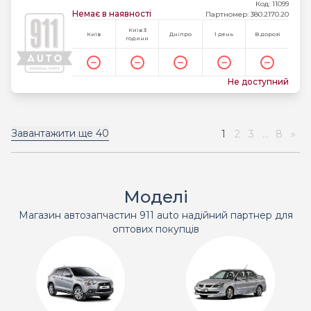
Код: 11099
Немає в наявності
Партномер: 380.2170.20
Київ 3
Київ
Дніпро
1 день
В дорозі
години
Не доступний
Завантажити ще
40
1
2
3
...
8
»
Моделі
Магазин автозапчастин 911 auto надійний партнер для
оптових покупців