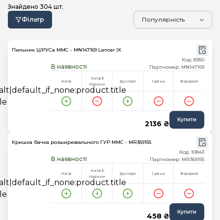
Знайдено
304
шт.
Фільтр
Пильник ШРУСа MMC - MN147169 Lancer IX
Код: 8360
В наявності
Партномер: MN147169
Київ 3
Київ
Дніпро
1 день
В дорозі
години
Купити
2136 ₴
Кришка бачка розширювального ГУР MMC - MR369155
Код: 10843
В наявності
Партномер: MR369155
Київ 3
Київ
Дніпро
1 день
В дорозі
години
Купити
458 ₴