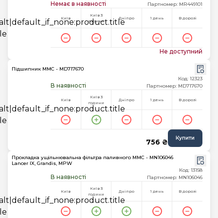
Немає в наявності
Партномер: MR449101
Київ 3
Київ
Дніпро
1 день
В дорозі
години
Не доступний
Підшипник MMC - MD717670
Код: 12323
В наявності
Партномер: MD717670
Київ 3
Київ
Дніпро
1 день
В дорозі
години
Купити
756 ₴
Прокладка ущільнювальна фільтра паливного MMC - MN106046
Lancer IX, Grandis, MPW
Код: 13158
В наявності
Партномер: MN106046
Київ 3
Київ
Дніпро
1 день
В дорозі
години