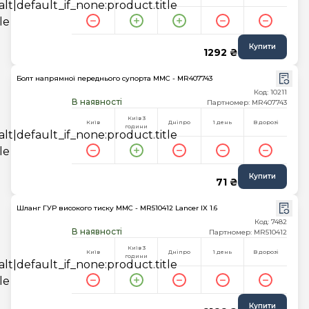
Купити
1292 ₴
Болт напрямної переднього супорта MMC - MR407743
Код: 10211
В наявності
Партномер: MR407743
Київ 3
Київ
Дніпро
1 день
В дорозі
години
Купити
71 ₴
Шланг ГУР високого тиску MMC - MR510412 Lancer IX 1.6
Код: 7482
В наявності
Партномер: MR510412
Київ 3
Київ
Дніпро
1 день
В дорозі
години
Купити