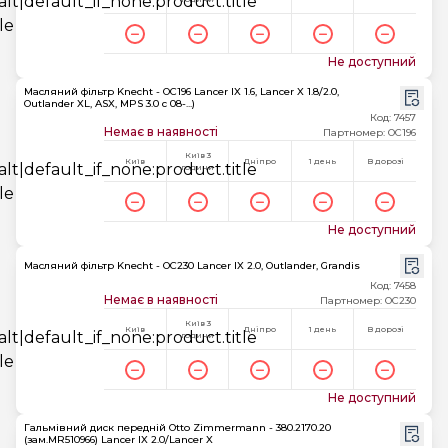
Не доступний
Масляний фільтр Knecht - OC196 Lancer IX 1.6, Lancer X 1.8/2.0,
Outlander XL, ASX, MPS 3.0 c 08-...)
Код: 7457
Немає в наявності
Партномер: OC196
Київ 3
Київ
Дніпро
1 день
В дорозі
години
Не доступний
Масляний фільтр Knecht - OC230 Lancer IX 2.0, Outlander, Grandis
Код: 7458
Немає в наявності
Партномер: OC230
Київ 3
Київ
Дніпро
1 день
В дорозі
години
Не доступний
Гальмівний диск передній Otto Zimmermann - 380.2170.20
(зам.MR510966) Lancer IX 2.0/Lancer X