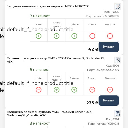
Заглушка гальмівного диска заднього MMC - MB407635
Код: 14025
В наявності
Партномер: MB407635
Київ 3
Київ
Дніпро
1 день
В дорозі
години
Купити
42 ₴
Сальник приводного валу MMC - 3200A104 Lancer X, Outlander XL,
ASX
Код: 9604
В наявності
Партномер: 3200A104
Київ 3
Київ
Дніпро
1 день
В дорозі
години
Купити
235 ₴
Напрямна верх.задн.супорта MMC - 4605A211 Lancer IX/X,
Outlander/XL, Grandis, ASX
Код: 7581
В наявності
Партномер: 4605A211