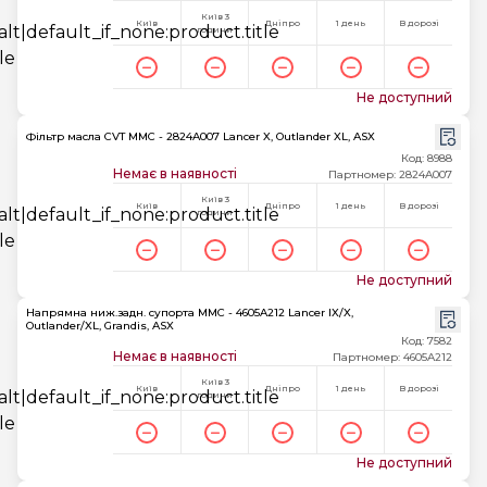
Київ 3
Київ
Дніпро
1 день
В дорозі
години
Не доступний
Фільтр масла CVT MMC - 2824A007 Lancer X, Outlander XL, ASX
Код: 8988
Немає в наявності
Партномер: 2824A007
Київ 3
Київ
Дніпро
1 день
В дорозі
години
Не доступний
Напрямна ниж.задн. супорта MMC - 4605A212 Lancer IX/X,
Outlander/XL, Grandis, ASX
Код: 7582
Немає в наявності
Партномер: 4605A212
Київ 3
Київ
Дніпро
1 день
В дорозі
години
Не доступний