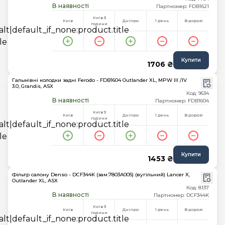
В наявності
Партномер: FDB1621
Київ 3
Київ
Дніпро
1 день
В дорозі
години
Купити
1706 ₴
Гальмівні колодки задні Ferodo - FDB1604 Outlander XL, MPW III /IV
3.0, Grandis, ASX
Код: 9634
В наявності
Партномер: FDB1604
Київ 3
Київ
Дніпро
1 день
В дорозі
години
Купити
1453 ₴
Фільтр салону Denso - DCF344K (зам.7803A005) (вугільний) Lancer X,
Outlander XL, ASX
Код: 8137
В наявності
Партномер: DCF344K
Київ 3
Київ
Дніпро
1 день
В дорозі
години