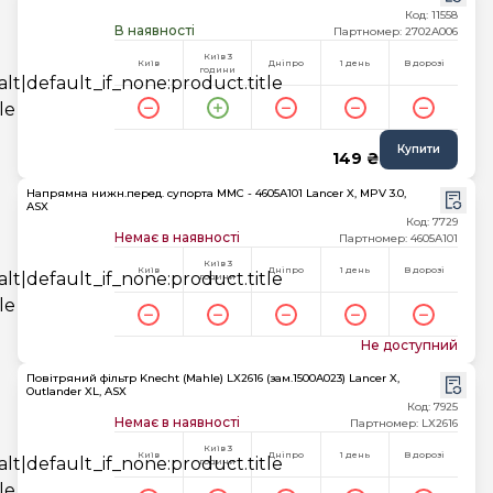
Код: 11558
В наявності
Партномер: 2702A006
Київ 3
Київ
Дніпро
1 день
В дорозі
години
Купити
149 ₴
Напрямна нижн.перед. супорта MMC - 4605A101 Lancer X, MPV 3.0,
ASX
Код: 7729
Немає в наявності
Партномер: 4605A101
Київ 3
Київ
Дніпро
1 день
В дорозі
години
Не доступний
Повітряний фільтр Knecht (Mahle) LX2616 (зам.1500A023) Lancer X,
Outlander XL, ASX
Код: 7925
Немає в наявності
Партномер: LX2616
Київ 3
Київ
Дніпро
1 день
В дорозі
години