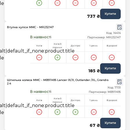
Купити
737 ₴
Втулка куліси MMC - MR232147
Код: 14414
В наявності
Партномер: MR232147
Київ 3
Київ
Дніпро
1 день
В дорозі
години
Купити
185 ₴
Шпилька колеса MMC - MB911495 Lancer IX/X, Outlander /XL, Grandis
2.4
Код: 7731
В наявності
Партномер: MB911495
Київ 3
Київ
Дніпро
1 день
В дорозі
години
Купити
67 ₴