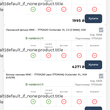
години
Купити
1995 ₴
Паливний фільтр MMC - 1770A261 Outlander XL 2.0 (CW4W), ASX
Код: 13348
В наявності
Партномер: 1770A261
Київ 3
Київ
Дніпро
1 день
В дорозі
години
Купити
4271 ₴
Фільтр палива MMC - 1770A260 (зам.1770A046) Outlander XL, ASX
(GA2W)
Код: 10633
В наявності
Партномер: 1770A260
Київ 3
Київ
Дніпро
1 день
В дорозі
години