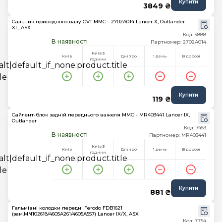
Купити
3849 ₴
Сальник приводного валу CVT MMC - 2702A014 Lancer X, Outlander
XL, ASX
Код: 9888
В наявності
Партномер: 2702A014
Київ 3
Київ
Дніпро
1 день
В дорозі
години
Купити
119 ₴
Сайлент-блок задній переднього важеля MMC - MR403441 Lancer IX,
Outlander
Код: 7453
В наявності
Партномер: MR403441
Київ 3
Київ
Дніпро
1 день
В дорозі
години
Купити
881 ₴
Гальмівні колодки передні Ferodo FDB1621
(зам.MN102618/4605A261/4605A557) Lancer IX/X, ASX
Код: 7754