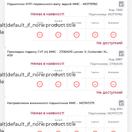
Підшипник КПП первинного валу задній MMC - MD719782
Код: 11659
Немає в наявності
Партномер: MD719782
Київ 3
Київ
Дніпро
1 день
В дорозі
години
Не доступний
Прокладка піддону CVT (п) MMC - 2705A015 Lancer X, Outlander XL,
ASX
Код: 8987
Немає в наявності
Партномер: 2705A015
Київ 3
Київ
Дніпро
1 день
В дорозі
години
Не доступний
Направляюча вижимного підшипника MMC - MD747279
Код: 8151
Немає в наявності
Партномер: MD747279
Київ 3
Київ
Дніпро
1 день
В дорозі
години