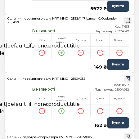
Купити
5972 ₴
Сальник первинного валу КПП MMC - 2522A147 Lancer X, Outlander
XL, ASX
Код: 11663
В наявності
Партномер: 2522A147
Київ 3
Київ
Дніпро
1 день
В дорозі
години
Купити
149 ₴
Сальник первинного валу КПП MMC - 2590A052
Код: 11557
В наявності
Партномер: 2590A052
Київ 3
Київ
Дніпро
1 день
В дорозі
години
Купити
162 ₴
Сальник гідротрансформатора CVT MMC - 2702A006