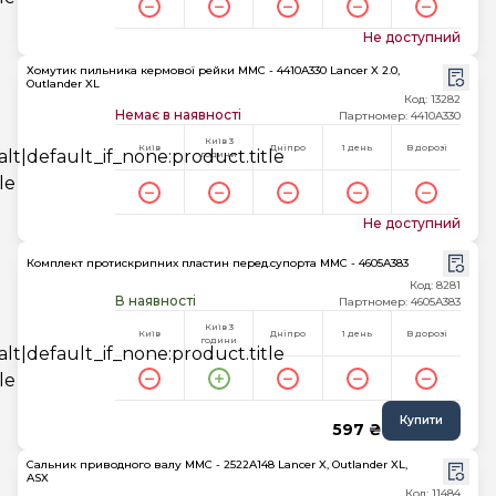
Не доступний
Хомутик пильника кермової рейки MMC - 4410A330 Lancer X 2.0,
Outlander XL
Код: 13282
Немає в наявності
Партномер: 4410A330
Київ 3
Київ
Дніпро
1 день
В дорозі
години
Не доступний
Комплект протиcкрипних пластин перед.супорта MMC - 4605A383
Код: 8281
В наявності
Партномер: 4605A383
Київ 3
Київ
Дніпро
1 день
В дорозі
години
Купити
597 ₴
Сальник приводного валу MMC - 2522A148 Lancer X, Outlander XL,
ASX
Код: 11484