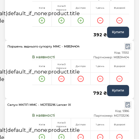
Київ 3
Київ
Дніпро
1 день
В дорозі
години
Купити
392 ₴
Поршень заднього супорту MMC - MB534404
Код: 11592
В наявності
Партномер: MB534404
Київ 3
Київ
Дніпро
1 день
В дорозі
години
Купити
792 ₴
Сапун МКПП MMC - MD733296 Lancer IX
Код: 9386
В наявності
Партномер: MD733296
Київ 3
Київ
Дніпро
1 день
В дорозі
години