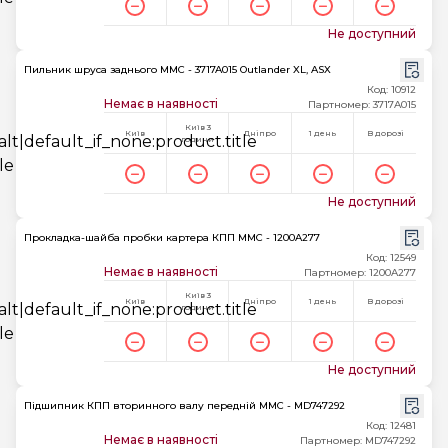
Не доступний
Пильник шруса заднього MMC - 3717A015 Outlander XL, ASX
Код: 10912
Немає в наявності
Партномер: 3717A015
Київ 3
Київ
Дніпро
1 день
В дорозі
години
Не доступний
Прокладка-шайба пробки картера КПП MMC - 1200A277
Код: 12549
Немає в наявності
Партномер: 1200A277
Київ 3
Київ
Дніпро
1 день
В дорозі
години
Не доступний
Підшипник КПП вторинного валу передній MMC - MD747292
Код: 12481
Немає в наявності
Партномер: MD747292