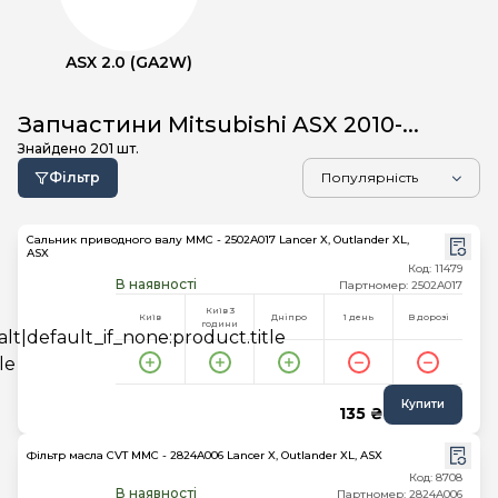
ASX 2.0 (GA2W)
Запчастини Mitsubishi ASX 2010-...
Знайдено
201
шт.
Фільтр
Сальник приводного валу MMC - 2502A017 Lancer X, Outlander XL,
ASX
Код: 11479
В наявності
Партномер: 2502A017
Київ 3
Київ
Дніпро
1 день
В дорозі
години
Купити
135 ₴
Фільтр масла CVT MMC - 2824A006 Lancer X, Outlander XL, ASX
Код: 8708
В наявності
Партномер: 2824A006