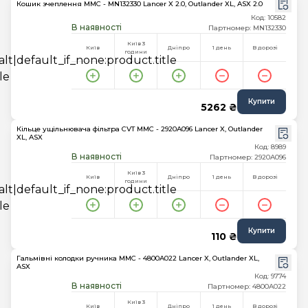
Кошик зчеплення MMC - MN132330 Lancer X 2.0, Outlander XL, ASX 2.0
Код: 10582
В наявності
Партномер: MN132330
Київ 3
Київ
Дніпро
1 день
В дорозі
години
Купити
5262 ₴
Кільце ущільнювача фільтра CVT MMC - 2920A096 Lancer X, Outlander
XL, ASX
Код: 8989
В наявності
Партномер: 2920A096
Київ 3
Київ
Дніпро
1 день
В дорозі
години
Купити
110 ₴
Гальмівні колодки ручника MMC - 4800A022 Lancer X, Outlander XL,
ASX
Код: 9774
В наявності
Партномер: 4800A022
Київ 3
Київ
Дніпро
1 день
В дорозі