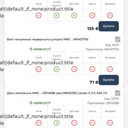
Київ 3
Київ
Дніпро
1 день
В дорозі
години
Купити
135 ₴
Болт напрямної переднього супорта MMC - MR407743
Код: 10211
В наявності
Партномер: MR407743
Київ 3
Київ
Дніпро
1 день
В дорозі
години
Купити
71 ₴
Диск зчеплення MMC - 2301A058 (зам.MN132331) Lancer X 2.0, ASX 2.0
Код: 10775
В наявності
Партномер: 2301A058
Київ 3
Київ
Дніпро
1 день
В дорозі
години