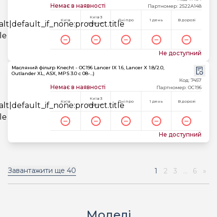
Немає в наявності
Партномер: 2522A148
Київ 3
Київ
Дніпро
1 день
В дорозі
години
Не доступний
Масляний фільтр Knecht - OC196 Lancer IX 1.6, Lancer X 1.8/2.0,
Outlander XL, ASX, MPS 3.0 c 08-...)
Код: 7457
Немає в наявності
Партномер: OC196
Київ 3
Київ
Дніпро
1 день
В дорозі
години
Не доступний
Завантажити ще
40
1
2
3
...
6
»
Моделі