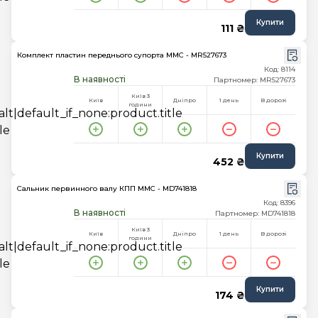
Купити
111 ₴
Комплект пластин переднього супорта MMC - MR527673
Код: 8114
В наявності
Партномер: MR527673
Київ 3
Київ
Дніпро
1 день
В дорозі
години
Купити
452 ₴
Сальник первинного валу КПП MMC - MD741818
Код: 8396
В наявності
Партномер: MD741818
Київ 3
Київ
Дніпро
1 день
В дорозі
години
Купити
174 ₴