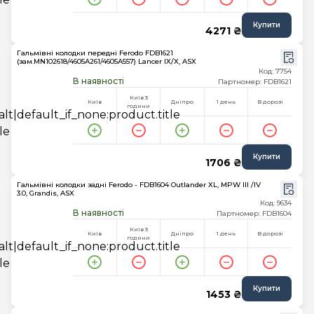
Купити
4271 ₴
Гальмівні колодки передні Ferodo FDB1621
(зам.MN102618/4605A261/4605A557) Lancer IX/X, ASX
Код: 7754
В наявності
Партномер: FDB1621
Київ 3
Київ
Дніпро
1 день
В дорозі
години
Купити
1706 ₴
Гальмівні колодки задні Ferodo - FDB1604 Outlander XL, MPW III /IV
3.0, Grandis, ASX
Код: 9634
В наявності
Партномер: FDB1604
Київ 3
Київ
Дніпро
1 день
В дорозі
години
Купити
1453 ₴