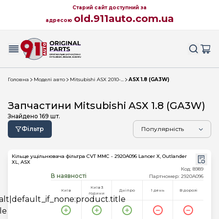
Старий сайт доступний за
old.911auto.com.ua
адресою
Головна
Моделі авто
Mitsubishi ASX 2010-...
ASX 1.8 (GA3W)
Запчастини Mitsubishi ASX 1.8 (GA3W)
Знайдено
169
шт.
Фільтр
Кільце ущільнювача фільтра CVT MMC - 2920A096 Lancer X, Outlander
XL, ASX
Код: 8989
В наявності
Партномер: 2920A096
Київ 3
Київ
Дніпро
1 день
В дорозі
години