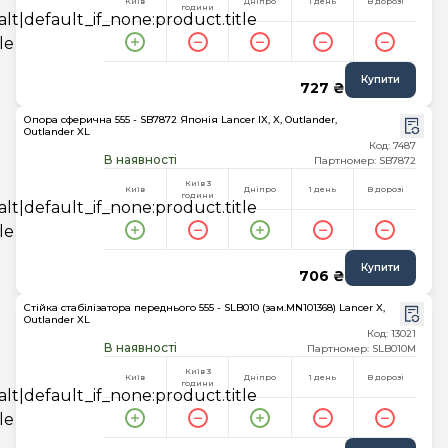
Київ
Дніпро
1 день
В дорозі
години
Купити
727 ₴
Опора сферична 555 - SB7872 Японія Lancer IX, X, Outlander,
Outlander XL
Код: 7487
В наявності
Партномер: SB7872
Київ 3
Київ
Дніпро
1 день
В дорозі
години
Купити
706 ₴
Стійка стабілізатора переднього 555 - SLB010 (зам.MN101368) Lancer X,
Outlander XL
Код: 13021
В наявності
Партномер: SLB010M
Київ 3
Київ
Дніпро
1 день
В дорозі
години