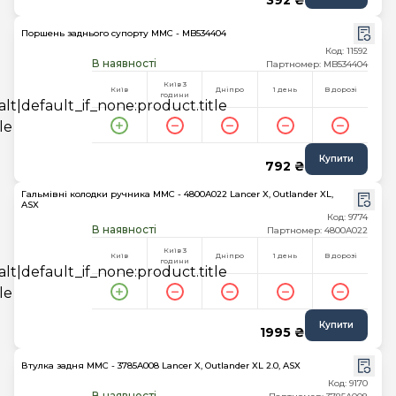
392 ₴
Поршень заднього супорту MMC - MB534404
Код: 11592
В наявності
Партномер: MB534404
Київ 3
Київ
Дніпро
1 день
В дорозі
години
Купити
792 ₴
Гальмівні колодки ручника MMC - 4800A022 Lancer X, Outlander XL,
ASX
Код: 9774
В наявності
Партномер: 4800A022
Київ 3
Київ
Дніпро
1 день
В дорозі
години
Купити
1995 ₴
Втулка задня MMC - 3785A008 Lancer X, Outlander XL 2.0, ASX
Код: 9170
В наявності