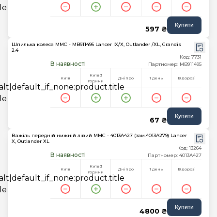
Купити
597 ₴
Шпилька колеса MMC - MB911495 Lancer IX/X, Outlander /XL, Grandis
2.4
Код: 7731
В наявності
Партномер: MB911495
Київ 3
Київ
Дніпро
1 день
В дорозі
години
Купити
67 ₴
Важіль передній нижній лівий MMC - 4013A427 (зам.4013A279) Lancer
X, Outlander XL
Код: 13264
В наявності
Партномер: 4013A427
Київ 3
Київ
Дніпро
1 день
В дорозі
години
Купити
4800 ₴