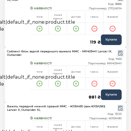
Код: 9888
В наявності
Партномер: 2702A014
Київ 3
Київ
Дніпро
1 день
В дорозі
години
Купити
119 ₴
Сайлент-блок задній переднього важеля MMC - MR403441 Lancer IX,
Outlander
Код: 7453
В наявності
Партномер: MR403441
Київ 3
Київ
Дніпро
1 день
В дорозі
години
Купити
881 ₴
Важіль передній нижній правий MMC - 4013A430 (зам.4013A280)
Lancer X, Outlander XL
Код: 13125
В наявності
Партномер: 4013A430
Київ 3
Київ
Дніпро
1 день
В дорозі
години