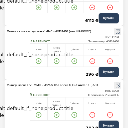
Купити
6112 ₴
Пильник опори кульової MMC - 4013A456 (зам.MR455070)
Код: 13281
В наявності
Партномер: 4013A456
Київ 3
Київ
Дніпро
1 день
В дорозі
години
Купити
296 ₴
Фільтр масла CVT MMC - 2824A006 Lancer X, Outlander XL, ASX
Код: 8708
В наявності
Партномер: 2824A006
Київ 3
Київ
Дніпро
1 день
В дорозі
години
Купити