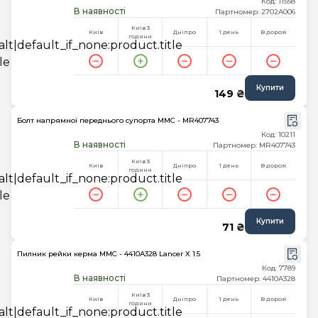
Код: 11558
В наявності
Партномер: 2702A006
Київ 3
Київ
Дніпро
1 день
В дорозі
години
Купити
149 ₴
Болт напрямної переднього супорта MMC - MR407743
Код: 10211
В наявності
Партномер: MR407743
Київ 3
Київ
Дніпро
1 день
В дорозі
години
Купити
71 ₴
Пилник рейки керма MMC - 4410A328 Lancer X 1.5
Код: 7789
В наявності
Партномер: 4410A328
Київ 3
Київ
Дніпро
1 день
В дорозі
години