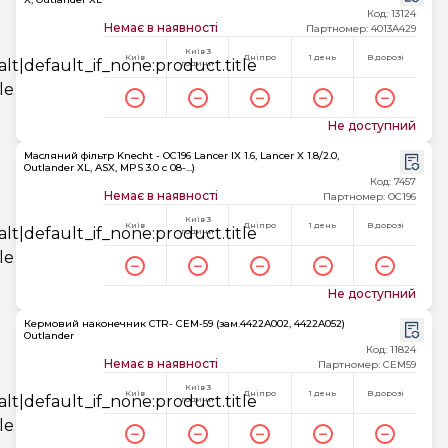
Код: 13124
Немає в наявності
Партномер: 4013A429
Київ 3
Київ
Дніпро
1 день
В дорозі
години
Не доступний
Масляний фільтр Knecht - OC196 Lancer IX 1.6, Lancer X 1.8/2.0,
Outlander XL, ASX, MPS 3.0 c 08-...)
Код: 7457
Немає в наявності
Партномер: OC196
Київ 3
Київ
Дніпро
1 день
В дорозі
години
Не доступний
Кермовий наконечник CTR- CEM-59 (зам.4422A002, 4422A052)
Outlander
Код: 11824
Немає в наявності
Партномер: CEM59
Київ 3
Київ
Дніпро
1 день
В дорозі
години