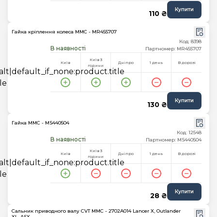
Купити
110 ₴
Гайка кріплення колеса MMC - MR455707
Код: 8398
В наявності
Партномер: MR455707
Київ 3
Київ
Дніпро
1 день
В дорозі
години
Купити
130 ₴
Гайка MMC - MS440504
Код: 12548
В наявності
Партномер: MS440504
Київ 3
Київ
Дніпро
1 день
В дорозі
години
Купити
28 ₴
Сальник приводного валу CVT MMC - 2702A014 Lancer X, Outlander
XL, ASX