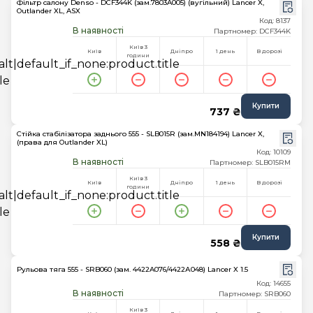
Фільтр салону Denso - DCF344K (зам.7803A005) (вугільний) Lancer X,
Outlander XL, ASX
Код: 8137
В наявності
Партномер: DCF344K
Київ 3
Київ
Дніпро
1 день
В дорозі
години
Купити
737 ₴
Стійка стабілізатора заднього 555 - SLB015R (зам.MN184194) Lancer X,
(права для Outlander XL)
Код: 10109
В наявності
Партномер: SLB015RM
Київ 3
Київ
Дніпро
1 день
В дорозі
години
Купити
558 ₴
Рульова тяга 555 - SRB060 (зам. 4422A076/4422А048) Lancer X 1.5
Код: 14655
В наявності
Партномер: SRB060
Київ 3