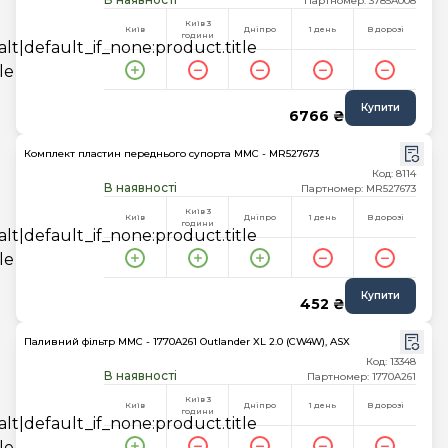
Партномер: 3785A008
Київ 3
Київ
Дніпро
1 день
В дорозі
години
Купити
6766 ₴
Комплект пластин переднього супорта MMC - MR527673
Код: 8114
В наявності
Партномер: MR527673
Київ 3
Київ
Дніпро
1 день
В дорозі
години
Купити
452 ₴
Паливний фільтр MMC - 1770A261 Outlander XL 2.0 (CW4W), ASX
Код: 13348
В наявності
Партномер: 1770A261
Київ 3
Київ
Дніпро
1 день
В дорозі
години