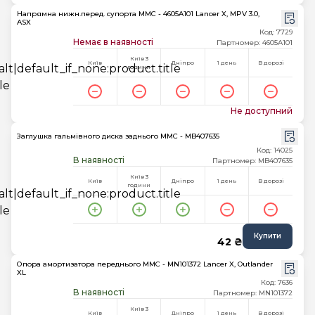
Напрямна нижн.перед. супорта MMC - 4605A101 Lancer X, MPV 3.0,
ASX
Код: 7729
Немає в наявності
Партномер: 4605A101
Київ 3
Київ
Дніпро
1 день
В дорозі
години
Не доступний
Заглушка гальмівного диска заднього MMC - MB407635
Код: 14025
В наявності
Партномер: MB407635
Київ 3
Київ
Дніпро
1 день
В дорозі
години
Купити
42 ₴
Опора амортизатора переднього MMC - MN101372 Lancer X, Outlander
XL
Код: 7636
В наявності
Партномер: MN101372
Київ 3
Київ
Дніпро
1 день
В дорозі