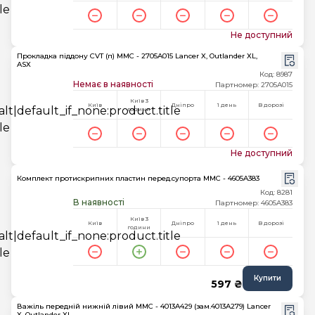
Не доступний
Прокладка піддону CVT (п) MMC - 2705A015 Lancer X, Outlander XL,
ASX
Код: 8987
Немає в наявності
Партномер: 2705A015
Київ 3
Київ
Дніпро
1 день
В дорозі
години
Не доступний
Комплект протиcкрипних пластин перед.супорта MMC - 4605A383
Код: 8281
В наявності
Партномер: 4605A383
Київ 3
Київ
Дніпро
1 день
В дорозі
години
Купити
597 ₴
Важіль передній нижній лівий MMC - 4013A429 (зам.4013A279) Lancer
X, Outlander XL