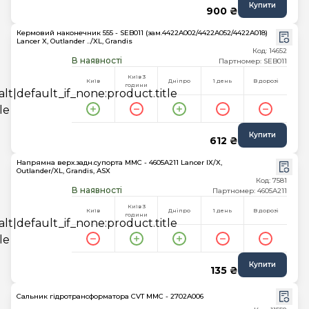
Купити
900 ₴
Кермовий наконечник 555 - SEB011 (зам.4422A002/4422A052/4422A018)
Lancer X, Outlander ../XL, Grandis
Код: 14652
В наявності
Партномер: SEB011
Київ 3
Київ
Дніпро
1 день
В дорозі
години
Купити
612 ₴
Напрямна верх.задн.супорта MMC - 4605A211 Lancer IX/X,
Outlander/XL, Grandis, ASX
Код: 7581
В наявності
Партномер: 4605A211
Київ 3
Київ
Дніпро
1 день
В дорозі
години
Купити
135 ₴
Сальник гідротрансформатора CVT MMC - 2702A006