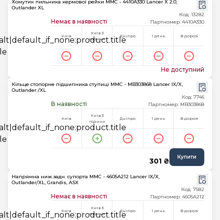
Хомутик пильника кермової рейки MMC - 4410A330 Lancer X 2.0,
Outlander XL
Код: 13282
Немає в наявності
Партномер: 4410A330
Київ 3
Київ
Дніпро
1 день
В дорозі
години
Не доступний
Кільце стопорне підшипника ступиці MMC - MB303868 Lancer IX/X,
Outlander /XL
Код: 7746
В наявності
Партномер: MB303868
Київ 3
Київ
Дніпро
1 день
В дорозі
години
Купити
301 ₴
Напрямна ниж.задн. супорта MMC - 4605A212 Lancer IX/X,
Outlander/XL, Grandis, ASX
Код: 7582
Немає в наявності
Партномер: 4605A212
Київ 3
Київ
Дніпро
1 день
В дорозі
години