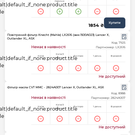
години
Купити
1854 ₴
Повітряний фільтр Knecht (Mahle) LX2616 (зам.1500A023) Lancer X,
Outlander XL, ASX
Код: 7925
Немає в наявності
Партномер: LX2616
Київ 3
Київ
Дніпро
1 день
В дорозі
години
Не доступний
Фільтр масла CVT MMC - 2824A007 Lancer X, Outlander XL, ASX
Код: 8988
Немає в наявності
Партномер: 2824A007
Київ 3
Київ
Дніпро
1 день
В дорозі
години
Не доступний