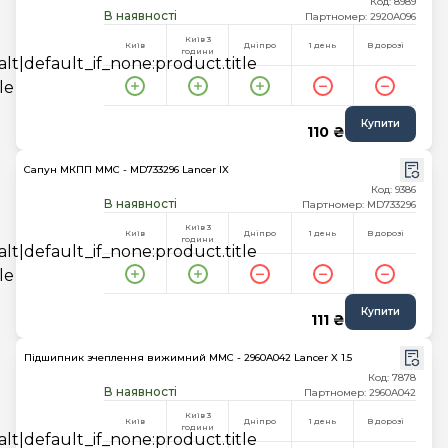
Код: 8989
В наявності
Партномер: 2920A096
Київ 3
Київ
Дніпро
1 день
В дорозі
години
Купити
110 ₴
Сапун МКПП MMC - MD733296 Lancer IX
Код: 9386
В наявності
Партномер: MD733296
Київ 3
Київ
Дніпро
1 день
В дорозі
години
Купити
111 ₴
Підшипник зчеплення вижимний MMC - 2960A042 Lancer X 1.5
Код: 7878
В наявності
Партномер: 2960A042
Київ 3
Київ
Дніпро
1 день
В дорозі
години