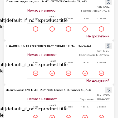
Пильник шруса заднього MMC - 3717A015 Outlander XL, ASX
Код: 10912
Немає в наявності
Партномер: 3717A015
Київ 3
Київ
Дніпро
1 день
В дорозі
години
Не доступний
Підшипник КПП вторинного валу передній MMC - MD747292
Код: 12481
Немає в наявності
Партномер: MD747292
Київ 3
Київ
Дніпро
1 день
В дорозі
години
Не доступний
Фільтр масла CVT MMC - 2824A007 Lancer X, Outlander XL, ASX
Код: 8988
Немає в наявності
Партномер: 2824A007
Київ 3
Київ
Дніпро
1 день
В дорозі
години