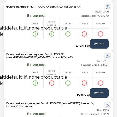
Фільтр палива MMC - 1770A270 (зам.1770A106) Lancer X
Код: 10709
В наявності
Партномер: 1770A270
Київ 3
Київ
Дніпро
1 день
В дорозі
години
Купити
4328 ₴
Гальмівні колодки передні Ferodo FDB1621
(зам.MN102618/4605A261/4605A557) Lancer IX/X, ASX
Код: 7754
В наявності
Партномер: FDB1621
Київ 3
Київ
Дніпро
1 день
В дорозі
години
Купити
1706 ₴
Гальмівні колодки задні Ferodo FDB1839 (зам.4605A336) Lancer IX,
Lancer X, Outlander
Код: 8163
В наявності
Партномер: FDB1839