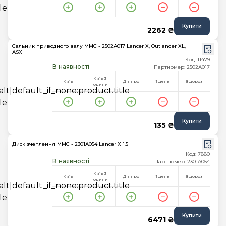
Купити
2262 ₴
Сальник приводного валу MMC - 2502A017 Lancer X, Outlander XL,
ASX
Код: 11479
В наявності
Партномер: 2502A017
Київ 3
Київ
Дніпро
1 день
В дорозі
години
Купити
135 ₴
Диск зчеплення MMC - 2301A054 Lancer X 1.5
Код: 7880
В наявності
Партномер: 2301A054
Київ 3
Київ
Дніпро
1 день
В дорозі
години
Купити
6471 ₴