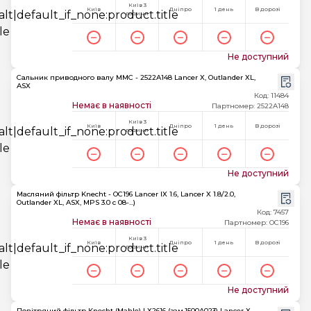
Київ 3
Київ
Дніпро
1 день
В дорозі
години
Не доступний
Сальник приводного валу MMC - 2522A148 Lancer X, Outlander XL,
ASX
Код: 11484
Немає в наявності
Партномер: 2522A148
Київ 3
Київ
Дніпро
1 день
В дорозі
години
Не доступний
Масляний фільтр Knecht - OC196 Lancer IX 1.6, Lancer X 1.8/2.0,
Outlander XL, ASX, MPS 3.0 c 08-...)
Код: 7457
Немає в наявності
Партномер: OC196
Київ 3
Київ
Дніпро
1 день
В дорозі
години
Не доступний
Повітряний фільтр Knecht (Mahle) LX2616 (зам.1500A023) Lancer X,