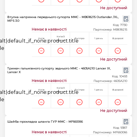
Не доступний
Втулка напрямна переднього супорта MMC - MB618215 Outlander /XL,
MPS 3.0
Код: 7730
Немає в наявності
Партномер: MB618215
Київ 3
Київ
Дніпро
1 день
В дорозі
години
Не доступний
Тримач гальмівного супорту заднього MMC - 4605A210 Lancer IX,
Lancer X
Код: 10493
Немає в наявності
Партномер: 4605A210
Київ 3
Київ
Дніпро
1 день
В дорозі
години
Не доступний
Шайба-прокладка шланга ГУР MMC - MF660066
Код: 9387
Немає в наявності
Партномер: MF660066