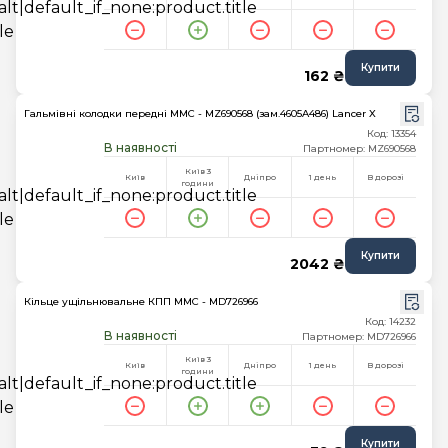
Купити
162 ₴
Гальмівні колодки передні MMC - MZ690568 (зам.4605A486) Lancer X
Код: 13354
В наявності
Партномер: MZ690568
Київ 3
Київ
Дніпро
1 день
В дорозі
години
Купити
2042 ₴
Кільце ущільнювальне КПП MMC - MD726966
Код: 14232
В наявності
Партномер: MD726966
Київ 3
Київ
Дніпро
1 день
В дорозі
години
Купити