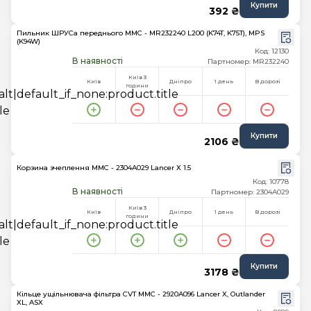
Купити
392 ₴
Пильник ШРУСа переднього MMC - MR232240 L200 (K74T, K75T), MPS
(K94W)
Код: 12130
В наявності
Партномер: MR232240
Київ 3
Київ
Дніпро
1 день
В дорозі
години
Купити
2106 ₴
Корзина зчеплення MMC - 2304A029 Lancer X 1.5
Код: 10778
В наявності
Партномер: 2304A029
Київ 3
Київ
Дніпро
1 день
В дорозі
години
Купити
3178 ₴
Кільце ущільнювача фільтра CVT MMC - 2920A096 Lancer X, Outlander
XL, ASX