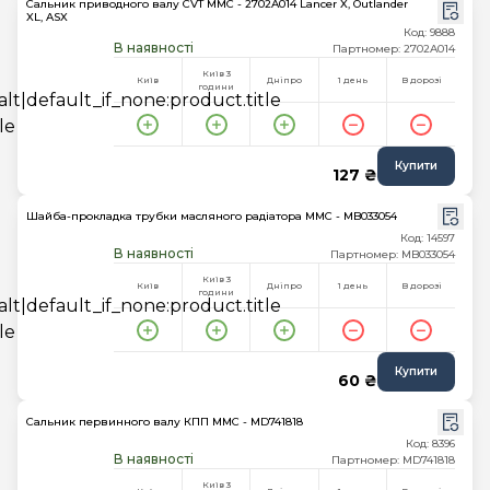
Сальник приводного валу CVT MMC - 2702A014 Lancer X, Outlander
XL, ASX
Код: 9888
В наявності
Партномер: 2702A014
Київ 3
Київ
Дніпро
1 день
В дорозі
години
Купити
127 ₴
Шайба-прокладка трубки масляного радіатора MMC - MB033054
Код: 14597
В наявності
Партномер: MB033054
Київ 3
Київ
Дніпро
1 день
В дорозі
години
Купити
60 ₴
Сальник первинного валу КПП MMC - MD741818
Код: 8396
В наявності
Партномер: MD741818
Київ 3