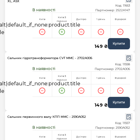
XL, ASX
Код: 11663
В наявності
Партномер: 2522A147
Київ 3
Київ
Дніпро
1 день
В дорозі
години
Купити
149 ₴
Сальник гідротрансформатора CVT MMC - 2702A006
Код: 11558
В наявності
Партномер: 2702A006
Київ 3
Київ
Дніпро
1 день
В дорозі
години
Купити
149 ₴
Сальник первинного валу КПП MMC - 2590A052
Код: 11557
В наявності
Партномер: 2590A052
Київ 3
Київ
Дніпро
1 день
В дорозі
години