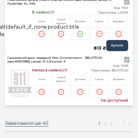
Outlander XL, ASX
Код: 7925
В наявності
Партномер: LX2616
Київ 3
Київ
Дніпро
1 день
В дорозі
години
Купити
813 ₴
Гальмівний диск передній Otto Zimmermann - 380.2170.20
(зам.MR510966) Lancer IX 2.0/Lancer X
Код: 11099
Немає в наявності
Партномер: 380.2170.20
Київ 3
Київ
Дніпро
1 день
В дорозі
години
Не доступний
Завантажити ще
40
1
2
3
...
7
»