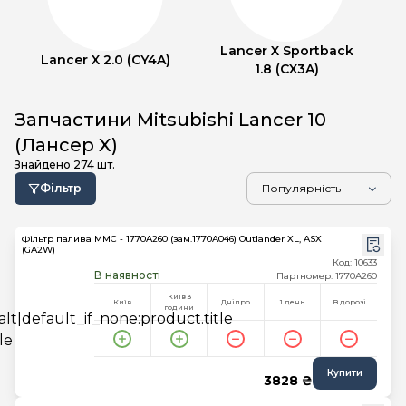
Lancer X Sportback
Lancer X 2.0 (CY4A)
1.8 (CX3A)
Запчастини Mitsubishi Lancer 10
(Лансер X)
Знайдено
274
шт.
Фільтр
Фільтр палива MMC - 1770A260 (зам.1770A046) Outlander XL, ASX
(GA2W)
Код: 10633
В наявності
Партномер: 1770A260
Київ 3
Київ
Дніпро
1 день
В дорозі
години
Купити
3828 ₴