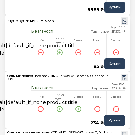
Купити
5985 ₴
Втулка куліси MMC - MR232147
Код: 14414
В наявності
Партномер: MR232147
Київ 3
Київ
Дніпро
1 день
В дорозі
години
Купити
185 ₴
Сальник приводного валу MMC - 3200A104 Lancer X, Outlander XL,
ASX
Код: 9604
В наявності
Партномер: 3200A104
Київ 3
Київ
Дніпро
1 день
В дорозі
години
Купити
234 ₴
Сальник первинного валу КПП MMC - 2522A147 Lancer X, Outlander