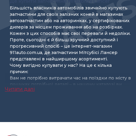
Де купити запчастини Mitsubishi Lancer
Більшість власників автомобілів звичайно купують
запчастини для своїх залізних коней в магазинах
автозапчастин або на авторинках, у сертифікованих
дилерів за місцем проживання або на розбірках.
Кожен з цих способів має свої переваги й недоліки.
Проте, сьогодні є й більш зручний доступний і
прогресивний спосіб – це інтернет-магазин
911auto.com.ua, де запчастини Мітсубісі Лансер
представлені в найширшому асортименті.
Чому вигідно купувати у нас? На це є кілька
причин:
Вам не потрібно витрачати час на поїздки по місту в
пошуках потрібної деталі – в нашому каталозі ви
Читати далі
швидко знайдете будь-яку потрібну деталь, а якщо
її не виявиться – замовити;
Запчастини для Mitsubishi Lancer
у нас коштують
значно дешевше, ніж у будь-якому іншому
магазині;
У нас є деталі для всіх моделей Мітсубісі Лансер,
незалежно від модифікації і року випуску;
Увесь представлений в каталозі товар