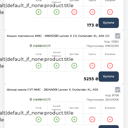
Київ
Дніпро
1 день
В дорозі
години
Купити
173 ₴
Кошик зчеплення MMC - MN132330 Lancer X 2.0, Outlander XL, ASX 2.0
Код: 10582
В наявності
Партномер: MN132330
Київ 3
Київ
Дніпро
1 день
В дорозі
години
Купити
5255 ₴
Фільтр масла CVT MMC - 2824A006 Lancer X, Outlander XL, ASX
Код: 8708
В наявності
Партномер: 2824A006
Київ 3
Київ
Дніпро
1 день
В дорозі
години