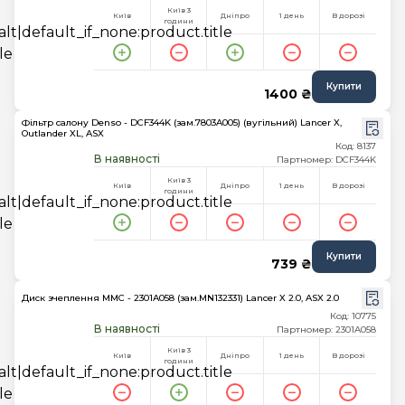
Київ 3
Київ
Дніпро
1 день
В дорозі
години
Купити
1400 ₴
Фільтр салону Denso - DCF344K (зам.7803A005) (вугільний) Lancer X,
Outlander XL, ASX
Код: 8137
В наявності
Партномер: DCF344K
Київ 3
Київ
Дніпро
1 день
В дорозі
години
Купити
739 ₴
Диск зчеплення MMC - 2301A058 (зам.MN132331) Lancer X 2.0, ASX 2.0
Код: 10775
В наявності
Партномер: 2301A058
Київ 3
Київ
Дніпро
1 день
В дорозі
години