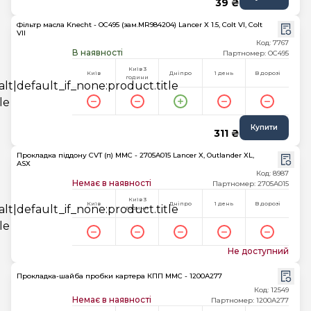
39 ₴
Фільтр масла Knecht - OC495 (зам.MR984204) Lancer X 1.5, Colt VI, Colt
VII
Код: 7767
В наявності
Партномер: OC495
Київ 3
Київ
Дніпро
1 день
В дорозі
години
Купити
311 ₴
Прокладка піддону CVT (п) MMC - 2705A015 Lancer X, Outlander XL,
ASX
Код: 8987
Немає в наявності
Партномер: 2705A015
Київ 3
Київ
Дніпро
1 день
В дорозі
години
Не доступний
Прокладка-шайба пробки картера КПП MMC - 1200A277
Код: 12549
Немає в наявності
Партномер: 1200A277